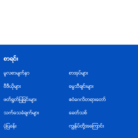
စာရင္း
မူလစာမ်က္ႏွာ
စာအုပ္မ်ား
ဗီဒီယိုမ်ား
ဓမၼသီခ်င္းမ်ား
ဖတ္႐ြတ္ျပျခင္းမ်ား
ဧဝံေဂလိတရားေတာ္
သက္ေသခံခ်က္မ်ား
ေခတ္သစ္
ပုံျပခန္း
ကြၽန္ုပ္တို႔အေၾကာင္း