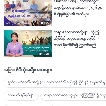
Christian Song - ဘုရားအတြက္
သစၥာရွိေသာ ႏွလုံးသား - ၂၀၂၆ခုႏွ
စ္ ခ်ီးမြမ္းျခင္း၏ အသံမ်ား
6:27
တရားေဒႆနာအတြဲမ်ား- ယုံၾက
ည္ျခင္း၌ သမၼာတရားရွာေဖြျခင္း -
သခင္ မိုးတိမ္စီး၍ ႂကြဆင္းမည္ကို
သာ ေစာင့္ေမွ်ာ္ေနသူမ်ား အမဂၤ
10:31
လာရွိ၏
အျခား ဗီဒီယိုအမ်ိဳးအစားမ်ား
ႏႈတ္ကပတ္ေတာ္၊ အတြဲ (၁)၊ ဘုရားသခင္၏ ေပၚထြန္းျခင္းႏွင့္ အမႈေတာ္ မွ 
ဧဝံေဂလိ ႐ုပ္ရွင္မ်ား
တရားေဒႆနာအတြဲမ်ား- ယုံၾကည္ျခင္း၌ သမၼာ