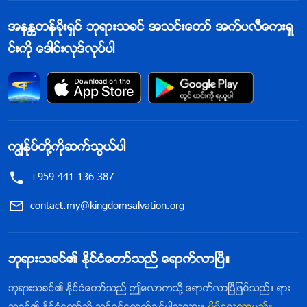
အနႏၲတန္ခိုးရွင္ ဘုရားသခင္ အသင္းေတာ္ အက္ပလီေကးရွ
င္းကို ေဒါင္းလုဒ္လုပ္ပါ
ကြၽန္ုပ္တို႔ကိုဆက္သြယ္ပါ
+959-441-136-387
contact.my@kingdomsalvation.org
ဘုရားသခင္၏ ႏိုင္ငံေတာ္သည္ ေရာက္လာၿပီ။
ဘုရားသခင္၏ ႏိုင္ငံေတာ္သည္ ဤေလာကသို႔ ေရာက္လာၿပီျဖစ္သည္။ ရား