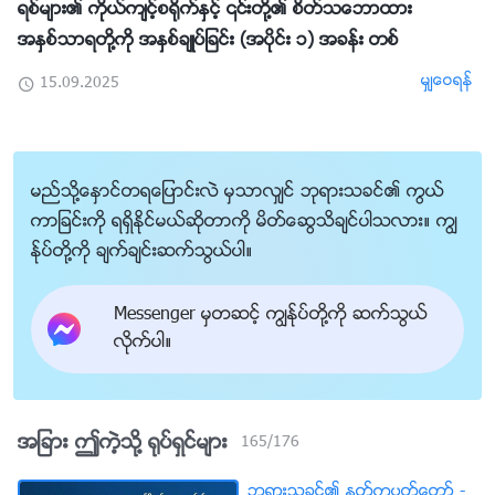
ရစ္မ်ား၏ ကိုယ္က်င့္စ႐ိုက္ႏွင့္ ၎တို႔၏ စိတ္သေဘာထား
အႏွစ္သာရတို႔ကို အႏွစ္ခ်ဳပ္ျခင္း (အပိုင္း ၁) အခန္း တစ္
မွ်ေဝရန္
15.09.2025
မည္သို႔ေႏွာင္တရေျပာင္းလဲ မွသာလွ်င္ ဘုရားသခင္၏ ကြယ္
ကာျခင္းကို ရရွိႏိုင္မယ္ဆိုတာကို မိတ္ေဆြသိခ်င္ပါသလား။ ကြၽ
န္ုပ္တို႔ကို ခ်က္ခ်င္းဆက္သြယ္ပါ။
Messenger မွတဆင့္ ကြၽန္ုပ္တို႔ကို ဆက္သြယ္
လိုက္ပါ။
အျခား ဤကဲ့သို႔ ႐ုပ္ရွင္မ်ား
165
/
176
ဘုရားသခင္၏ ႏႈတ္ကပတ္ေတာ္ -