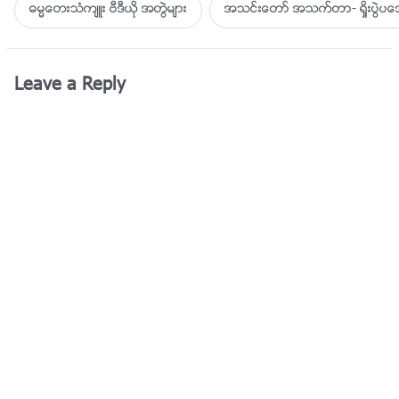
ဓမၼေတးသံက်ဴး ဗီဒီယို အတြဲမ်ား
အသင္းေတာ္ အသက္တာ- ရႈိးပြဲ
Leave a Reply