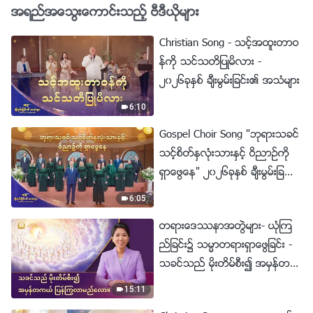
အရည္အေသြးေကာင္းသည့္ ဗီဒီယိုမ်ား
Christian Song - သင့္အထူးတာဝ
န္ကို သင္သတိျပဳမိလား -
၂၀၂၆ခုႏွစ္ ခ်ီးမြမ္းျခင္း၏ အသံမ်ား
6:10
Gospel Choir Song "ဘုရားသခင္
သင့္စိတ္ႏွလုံးသားႏွင့္ ဝိညာဥ္ကို
ရွာေဖြေန" ၂၀၂၆ခုႏွစ္ ခ်ီးမြမ္းျခ
င္း၏ အသံမ်ား
6:05
တရားေဒႆနာအတြဲမ်ား- ယုံၾက
ည္ျခင္း၌ သမၼာတရားရွာေဖြျခင္း -
သခင္သည္ မိုးတိမ္စီး၍ အမွန္တက
ယ္ ျပန္ႂကြလာမည္ေလာ။
15:11