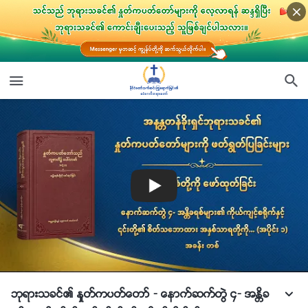
ဘုရားသခင္၏ ႏႈတ္ကပတ္ေတာ္ - ေနာက္ဆက္တြဲ ၄- အႏၲိခ