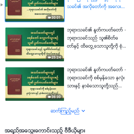
သခင္၏ အလိုေတာ္ကို အေလး
ထားေလာ့
30:01
ဘုရားသခင္၏ ႏႈတ္ကပတ္ေတာ္ -
ဘုရားသခင္သည္ သူ၏စိတ္ေ
တာ္ႏွင့္ ထိေတြ႕ေသာသူတို႔ကို စုံ
လင္ေစသည္
25:24
ဘုရားသခင္၏ ႏႈတ္ကပတ္ေတာ္ -
ဘုရားသခင္ကို စစ္မွန္ေသာ ႏွလုံး
သားႏွင့္ နာခံေသာသူတို႔သည္
ဘုရားသခင္ပိုင္ေသာသူမ်ား ဧကန္
36:30
အမွန္ ျဖစ္ၾကလိမ့္မည္
ဆက္ၾကည့္မည္
အရည္အေသြးေကာင္းသည့္ ဗီဒီယိုမ်ား