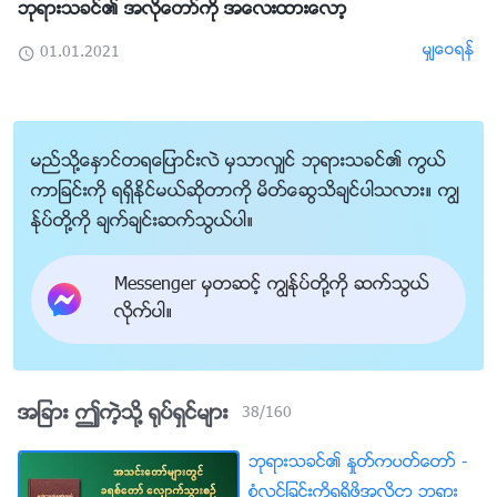
ဘုရားသခင္၏ အလိုေတာ္ကို အေလးထားေလာ့
မွ်ေဝရန္
01.01.2021
မည္သို႔ေႏွာင္တရေျပာင္းလဲ မွသာလွ်င္ ဘုရားသခင္၏ ကြယ္
ကာျခင္းကို ရရွိႏိုင္မယ္ဆိုတာကို မိတ္ေဆြသိခ်င္ပါသလား။ ကြၽ
န္ုပ္တို႔ကို ခ်က္ခ်င္းဆက္သြယ္ပါ။
Messenger မွတဆင့္ ကြၽန္ုပ္တို႔ကို ဆက္သြယ္
လိုက္ပါ။
အျခား ဤကဲ့သို႔ ႐ုပ္ရွင္မ်ား
38
/
160
ဘုရားသခင္၏ ႏႈတ္ကပတ္ေတာ္ -
စုံလင္ျခင္းကိုရရွိဖို႔အလို႔ငွာ ဘုရား