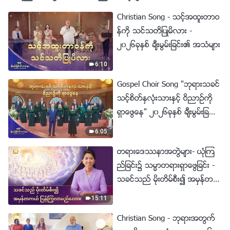
Christian Song - သင့္အထူးတာဝ
န္ကို သင္သတိျပဳမိလား -
၂၀၂၆ခုႏွစ္ ခ်ီးမြမ္းျခင္း၏ အသံမ်ား
6:10
Gospel Choir Song "ဘုရားသခင္
သင့္စိတ္ႏွလုံးသားႏွင့္ ဝိညာဥ္ကို
ရွာေဖြေန" ၂၀၂၆ခုႏွစ္ ခ်ီးမြမ္းျခ
င္း၏ အသံမ်ား
6:05
တရားေဒႆနာအတြဲမ်ား- ယုံၾက
ည္ျခင္း၌ သမၼာတရားရွာေဖြျခင္း -
သခင္သည္ မိုးတိမ္စီး၍ အမွန္တက
ယ္ ျပန္ႂကြလာမည္ေလာ။
15:11
Christian Song - ဘုရားအတြက္