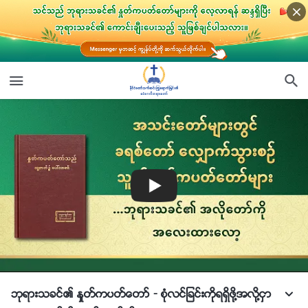
ဘုရားသခင္၏ ႏႈတ္ကပတ္ေတာ္ - စုံလင္ျခင္းကိုရရွိဖို႔အလို႔ငွာ