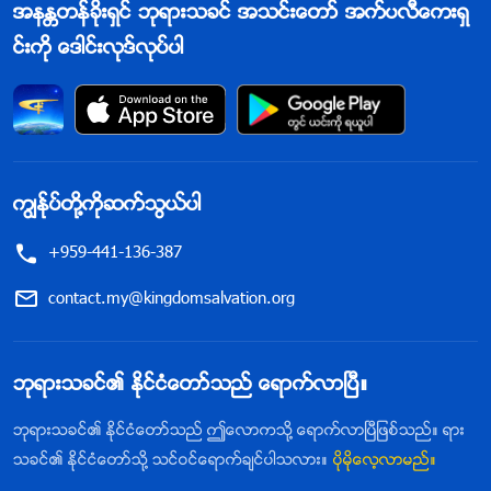
အနႏၲတန္ခိုးရွင္ ဘုရားသခင္ အသင္းေတာ္ အက္ပလီေကးရွ
င္းကို ေဒါင္းလုဒ္လုပ္ပါ
ကြၽန္ုပ္တို႔ကိုဆက္သြယ္ပါ
+959-441-136-387
contact.my@kingdomsalvation.org
ဘုရားသခင္၏ ႏိုင္ငံေတာ္သည္ ေရာက္လာၿပီ။
ဘုရားသခင္၏ ႏိုင္ငံေတာ္သည္ ဤေလာကသို႔ ေရာက္လာၿပီျဖစ္သည္။ ရား
သခင္၏ ႏိုင္ငံေတာ္သို႔ သင္ဝင္ေရာက္ခ်င္ပါသလား။
ပိုမိုေလ့လာမည္။