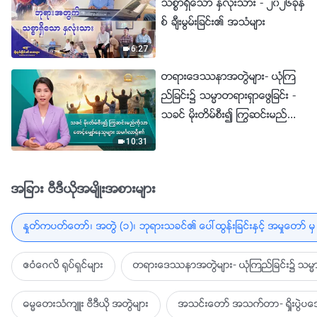
သစၥာရွိေသာ ႏွလုံးသား - ၂၀၂၆ခုႏွ
စ္ ခ်ီးမြမ္းျခင္း၏ အသံမ်ား
6:27
တရားေဒႆနာအတြဲမ်ား- ယုံၾက
ည္ျခင္း၌ သမၼာတရားရွာေဖြျခင္း -
သခင္ မိုးတိမ္စီး၍ ႂကြဆင္းမည္ကို
သာ ေစာင့္ေမွ်ာ္ေနသူမ်ား အမဂၤ
10:31
လာရွိ၏
အျခား ဗီဒီယိုအမ်ိဳးအစားမ်ား
ႏႈတ္ကပတ္ေတာ္၊ အတြဲ (၁)၊ ဘုရားသခင္၏ ေပၚထြန္းျခင္းႏွင့္ အမႈေတာ္ မွ 
ဧဝံေဂလိ ႐ုပ္ရွင္မ်ား
တရားေဒႆနာအတြဲမ်ား- ယုံၾကည္ျခင္း၌ သမၼာ
ဓမၼေတးသံက်ဴး ဗီဒီယို အတြဲမ်ား
အသင္းေတာ္ အသက္တာ- ရႈိးပြဲ