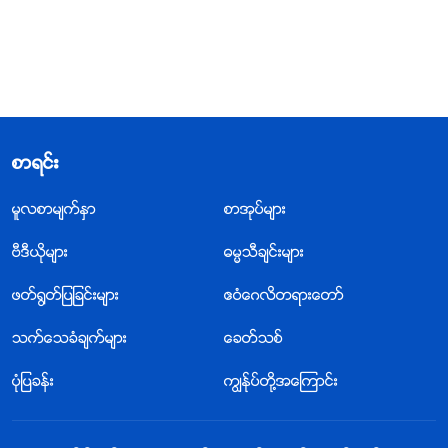
စာရင္း
မူလစာမ်က္ႏွာ
စာအုပ္မ်ား
ဗီဒီယိုမ်ား
ဓမၼသီခ်င္းမ်ား
ဖတ္႐ြတ္ျပျခင္းမ်ား
ဧဝံေဂလိတရားေတာ္
သက္ေသခံခ်က္မ်ား
ေခတ္သစ္
ပုံျပခန္း
ကြၽန္ုပ္တို႔အေၾကာင္း