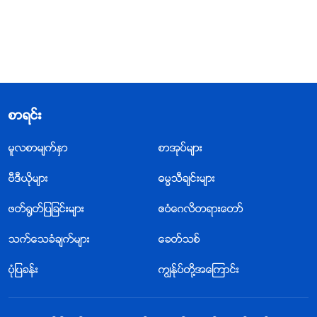
စာရင္း
မူလစာမ်က္ႏွာ
စာအုပ္မ်ား
ဗီဒီယိုမ်ား
ဓမၼသီခ်င္းမ်ား
ဖတ္႐ြတ္ျပျခင္းမ်ား
ဧဝံေဂလိတရားေတာ္
သက္ေသခံခ်က္မ်ား
ေခတ္သစ္
ပုံျပခန္း
ကြၽန္ုပ္တို႔အေၾကာင္း