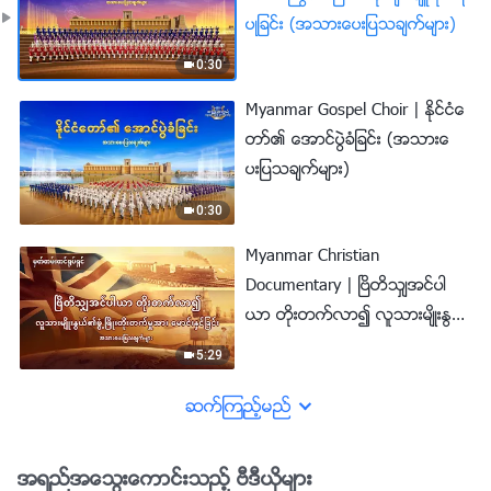
ပဳျခင္း (အသားေပးျပသခ်က္မ်ား)
0:30
Myanmar Gospel Choir | ႏိုင္ငံေ
တာ္၏ ေအာင္ပြဲခံျခင္း (အသားေ
ပးျပသခ်က္မ်ား)
0:30
Myanmar Christian
Documentary | ၿဗိတိသွ်အင္ပါ
ယာ တိုးတက္လာ၍ လူသားမ်ိဳးႏြ
ယ္၏ဖြံ႕ၿဖိဳးတိုးတက္မႈအား ေမာင္းႏွ
5:29
င္ျခင္း (အသားေပးျပသခ်က္မ်ား)
ဆက္ၾကည့္မည္
အရည္အေသြးေကာင္းသည့္ ဗီဒီယိုမ်ား