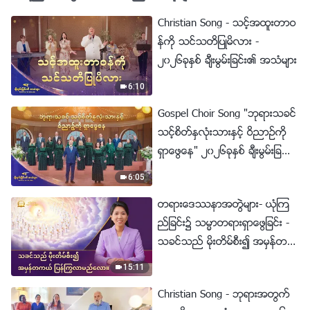
Christian Song - သင့္အထူးတာဝ
န္ကို သင္သတိျပဳမိလား -
၂၀၂၆ခုႏွစ္ ခ်ီးမြမ္းျခင္း၏ အသံမ်ား
6:10
Gospel Choir Song "ဘုရားသခင္
သင့္စိတ္ႏွလုံးသားႏွင့္ ဝိညာဥ္ကို
ရွာေဖြေန" ၂၀၂၆ခုႏွစ္ ခ်ီးမြမ္းျခ
င္း၏ အသံမ်ား
6:05
တရားေဒႆနာအတြဲမ်ား- ယုံၾက
ည္ျခင္း၌ သမၼာတရားရွာေဖြျခင္း -
သခင္သည္ မိုးတိမ္စီး၍ အမွန္တက
ယ္ ျပန္ႂကြလာမည္ေလာ။
15:11
Christian Song - ဘုရားအတြက္