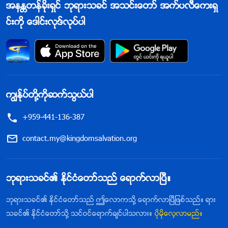
အနႏၲတန္ခိုးရွင္ ဘုရားသခင္ အသင္းေတာ္ အက္ပလီေကးရွ
င္းကို ေဒါင္းလုဒ္လုပ္ပါ
ကြၽန္ုပ္တို႔ကိုဆက္သြယ္ပါ
+959-441-136-387
contact.my@kingdomsalvation.org
ဘုရားသခင္၏ ႏိုင္ငံေတာ္သည္ ေရာက္လာၿပီ။
ဘုရားသခင္၏ ႏိုင္ငံေတာ္သည္ ဤေလာကသို႔ ေရာက္လာၿပီျဖစ္သည္။ ရား
သခင္၏ ႏိုင္ငံေတာ္သို႔ သင္ဝင္ေရာက္ခ်င္ပါသလား။
ပိုမိုေလ့လာမည္။