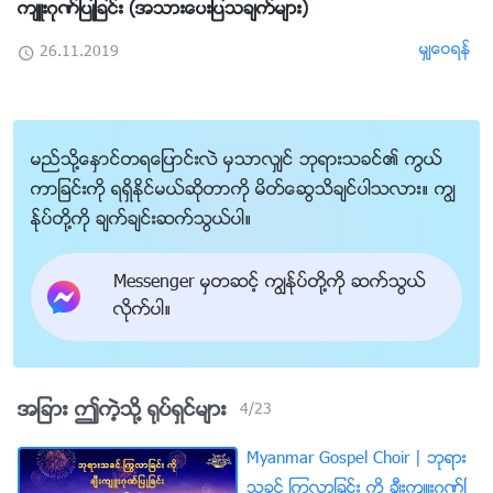
က်ဴးဂုဏ္ျပဳျခင္း (အသားေပးျပသခ်က္မ်ား)
မွ်ေဝရန္
26.11.2019
မည္သို႔ေႏွာင္တရေျပာင္းလဲ မွသာလွ်င္ ဘုရားသခင္၏ ကြယ္
ကာျခင္းကို ရရွိႏိုင္မယ္ဆိုတာကို မိတ္ေဆြသိခ်င္ပါသလား။ ကြၽ
န္ုပ္တို႔ကို ခ်က္ခ်င္းဆက္သြယ္ပါ။
Messenger မွတဆင့္ ကြၽန္ုပ္တို႔ကို ဆက္သြယ္
လိုက္ပါ။
အျခား ဤကဲ့သို႔ ႐ုပ္ရွင္မ်ား
4
/
23
Myanmar Gospel Choir | ဘုရား
သခင္ ႂကြလာျခင္း ကို ခ်ီးက်ဴးဂုဏ္ျ