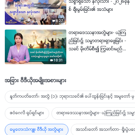
သစၥာရွိေသာ ႏွလုံးသား - ၂၀၂၆ခုႏွ
စ္ ခ်ီးမြမ္းျခင္း၏ အသံမ်ား
6:27
တရားေဒႆနာအတြဲမ်ား- ယုံၾက
ည္ျခင္း၌ သမၼာတရားရွာေဖြျခင္း -
သခင္ မိုးတိမ္စီး၍ ႂကြဆင္းမည္ကို
သာ ေစာင့္ေမွ်ာ္ေနသူမ်ား အမဂၤ
10:31
လာရွိ၏
အျခား ဗီဒီယိုအမ်ိဳးအစားမ်ား
ႏႈတ္ကပတ္ေတာ္၊ အတြဲ (၁)၊ ဘုရားသခင္၏ ေပၚထြန္းျခင္းႏွင့္ အမႈေတာ္ မွ 
ဧဝံေဂလိ ႐ုပ္ရွင္မ်ား
တရားေဒႆနာအတြဲမ်ား- ယုံၾကည္ျခင္း၌ သမၼာ
ဓမၼေတးသံက်ဴး ဗီဒီယို အတြဲမ်ား
အသင္းေတာ္ အသက္တာ- ရႈိးပြဲ