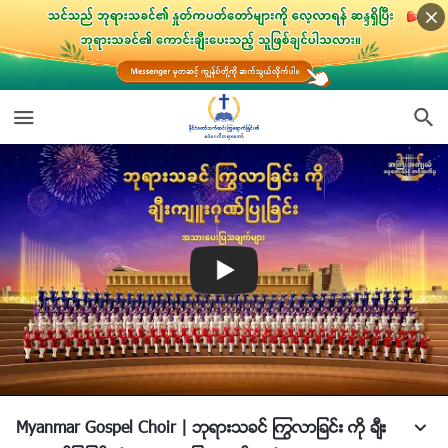
Myanmar Gospel Choir | ဘုရားသခင္ ႂကြလာျခင္း ကို ခ်ီး