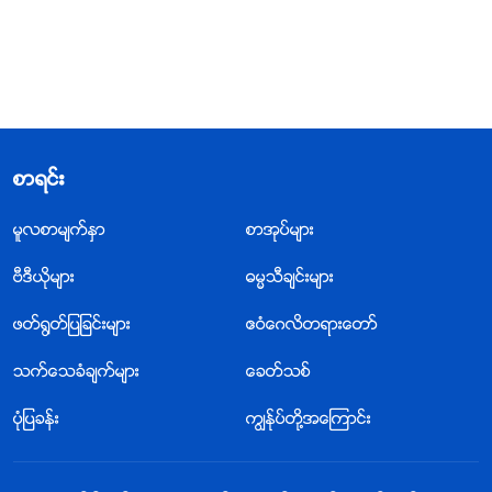
စာရင္း
မူလစာမ်က္ႏွာ
စာအုပ္မ်ား
ဗီဒီယိုမ်ား
ဓမၼသီခ်င္းမ်ား
ဖတ္႐ြတ္ျပျခင္းမ်ား
ဧဝံေဂလိတရားေတာ္
သက္ေသခံခ်က္မ်ား
ေခတ္သစ္
ပုံျပခန္း
ကြၽန္ုပ္တို႔အေၾကာင္း