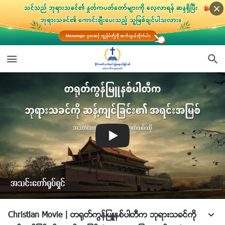
Christian Movie | တ႐ုတ္ကြန္ျမဴနစ္ပါတီက ဘုရားသခင္ကို