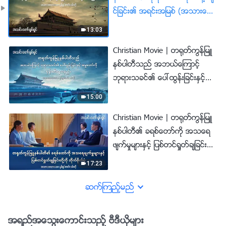
င္ျခင္း၏ အရင္းအျမစ္ (အသားေ
ပးျပသခ်က္မ်ား)
13:03
Christian Movie | တ႐ုတ္ကြန္ျမဴ
နစ္ပါတီသည္ အဘယ္ေၾကာင့္
ဘုရားသခင္၏ ေပၚထြန္းျခင္းႏွင့္
အမႈေတာ္ကို မုန္းတီးရသနည္း (အ
15:00
သားေပးျပသခ်က္မ်ား)
Christian Movie | တ႐ုတ္ကြန္ျမဴ
နစ္ပါတီ၏ ခရစ္ေတာ္ကို အသေရ
ဖ်က္မႈမ်ားႏွင့္ ျပစ္တင္ရႈတ္ခ်ျခင္း
တို႔ကို တိုက္ခိုက္ပုံ (အသားေပးျပ
17:23
သခ်က္မ်ား)
ဆက္ၾကည့္မည္
အရည္အေသြးေကာင္းသည့္ ဗီဒီယိုမ်ား