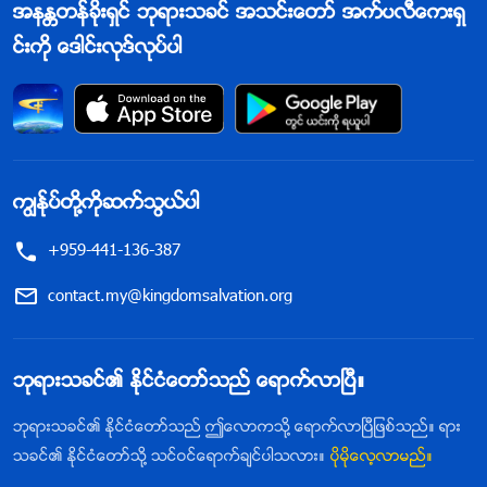
အနႏၲတန္ခိုးရွင္ ဘုရားသခင္ အသင္းေတာ္ အက္ပလီေကးရွ
င္းကို ေဒါင္းလုဒ္လုပ္ပါ
ကြၽန္ုပ္တို႔ကိုဆက္သြယ္ပါ
+959-441-136-387
contact.my@kingdomsalvation.org
ဘုရားသခင္၏ ႏိုင္ငံေတာ္သည္ ေရာက္လာၿပီ။
ဘုရားသခင္၏ ႏိုင္ငံေတာ္သည္ ဤေလာကသို႔ ေရာက္လာၿပီျဖစ္သည္။ ရား
သခင္၏ ႏိုင္ငံေတာ္သို႔ သင္ဝင္ေရာက္ခ်င္ပါသလား။
ပိုမိုေလ့လာမည္။