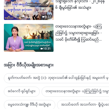
သစၥာရွိေသာ ႏွလုံးသား - ၂၀၂၆ခုႏွ
စ္ ခ်ီးမြမ္းျခင္း၏ အသံမ်ား
6:27
တရားေဒႆနာအတြဲမ်ား- ယုံၾက
ည္ျခင္း၌ သမၼာတရားရွာေဖြျခင္း -
သခင္ မိုးတိမ္စီး၍ ႂကြဆင္းမည္ကို
သာ ေစာင့္ေမွ်ာ္ေနသူမ်ား အမဂၤ
10:31
လာရွိ၏
အျခား ဗီဒီယိုအမ်ိဳးအစားမ်ား
ႏႈတ္ကပတ္ေတာ္၊ အတြဲ (၁)၊ ဘုရားသခင္၏ ေပၚထြန္းျခင္းႏွင့္ အမႈေတာ္ မွ 
ဧဝံေဂလိ ႐ုပ္ရွင္မ်ား
တရားေဒႆနာအတြဲမ်ား- ယုံၾကည္ျခင္း၌ သမၼာ
ဓမၼေတးသံက်ဴး ဗီဒီယို အတြဲမ်ား
အသင္းေတာ္ အသက္တာ- ရႈိးပြဲ