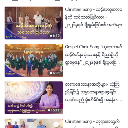
Christian Song - သင့္အထူးတာဝ
န္ကို သင္သတိျပဳမိလား -
၂၀၂၆ခုႏွစ္ ခ်ီးမြမ္းျခင္း၏ အသံမ်ား
6:10
Gospel Choir Song "ဘုရားသခင္
သင့္စိတ္ႏွလုံးသားႏွင့္ ဝိညာဥ္ကို
ရွာေဖြေန" ၂၀၂၆ခုႏွစ္ ခ်ီးမြမ္းျခ
င္း၏ အသံမ်ား
6:05
တရားေဒႆနာအတြဲမ်ား- ယုံၾက
ည္ျခင္း၌ သမၼာတရားရွာေဖြျခင္း -
သခင္သည္ မိုးတိမ္စီး၍ အမွန္တက
ယ္ ျပန္ႂကြလာမည္ေလာ။
15:11
Christian Song - ဘုရားအတြက္