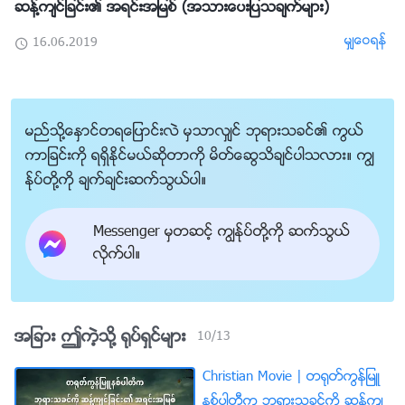
ဆန႔္က်င္ျခင္း၏ အရင္းအျမစ္ (အသားေပးျပသခ်က္မ်ား)
မွ်ေဝရန္
16.06.2019
မည္သို႔ေႏွာင္တရေျပာင္းလဲ မွသာလွ်င္ ဘုရားသခင္၏ ကြယ္
ကာျခင္းကို ရရွိႏိုင္မယ္ဆိုတာကို မိတ္ေဆြသိခ်င္ပါသလား။ ကြၽ
န္ုပ္တို႔ကို ခ်က္ခ်င္းဆက္သြယ္ပါ။
Messenger မွတဆင့္ ကြၽန္ုပ္တို႔ကို ဆက္သြယ္
လိုက္ပါ။
အျခား ဤကဲ့သို႔ ႐ုပ္ရွင္မ်ား
10
/
13
Christian Movie | တ႐ုတ္ကြန္ျမဴ
နစ္ပါတီက ဘုရားသခင္ကို ဆန႔္က်