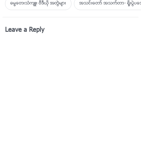
ဓမၼေတးသံက်ဴး ဗီဒီယို အတြဲမ်ား
အသင္းေတာ္ အသက္တာ- ရႈိးပြဲ
Leave a Reply