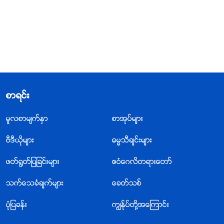
စာရင္း
မူလစာမ်က္ႏွာ
စာအုပ္မ်ား
ဗီဒီယိုမ်ား
ဓမၼသီခ်င္းမ်ား
ဖတ္႐ြတ္ျပျခင္းမ်ား
ဧဝံေဂလိတရားေတာ္
သက္ေသခံခ်က္မ်ား
ေခတ္သစ္
ပုံျပခန္း
ကြၽန္ုပ္တို႔အေၾကာင္း