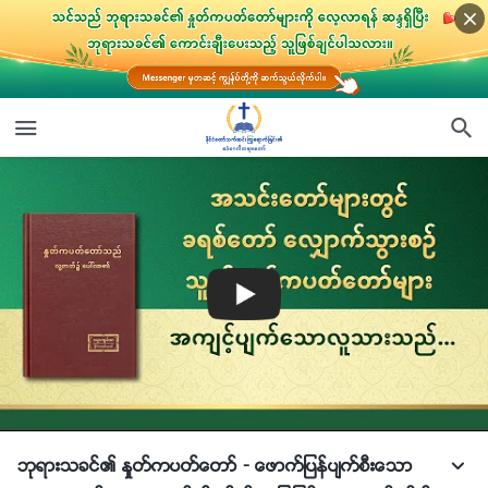
ဘုရားသခင္၏ ႏႈတ္ကပတ္ေတာ္ - ေဖာက္ျပန္ပ်က္စီးေသာ