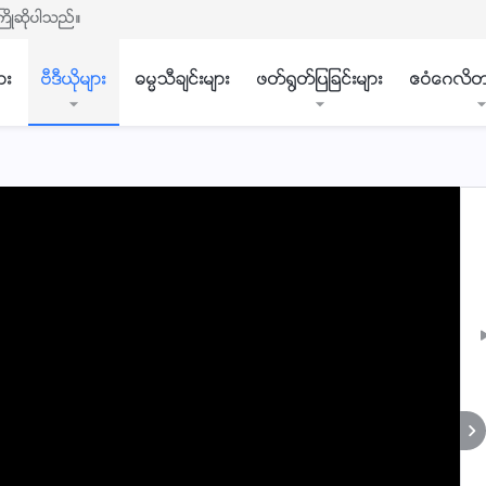
ႀကိဳဆိုပါသည္။
ား
ဗီဒီယိုမ်ား
ဓမၼသီခ်င္းမ်ား
ဖတ္႐ြတ္ျပျခင္းမ်ား
ဧဝံေဂလိတ