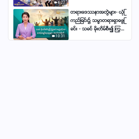
6:01
6:27
မ်ား
တရားေဒႆနာအတြဲမ်ား- ယုံၾ
ဘုရားသခင္၏ ေန႔စဥ္ ႏႈတ္ကပတ္ေ
ကည္ျခင္း၌ သမၼာတရားရွာေဖြျ
တာ္မ်ား- ပန္းတိုင္မ်ားႏွင့္ အဆုံးသ
ခင္း - သခင္ မိုးတိမ္စီး၍ ႂကြဆ
တ္မ်ား | ေကာက္ႏုတ္ခ်က္ ၆၀၄
6:44
10:31
င္းမည္ကိုသာ ေစာင့္ေမွ်ာ္ေနသူ
မ်ား အမဂၤလာရွိ၏
ဘုရားသခင္၏ ေန႔စဥ္ ႏႈတ္ကပတ္ေ
တာ္မ်ား- ပန္းတိုင္မ်ားႏွင့္ အဆုံးသ
တ္မ်ား | ေကာက္ႏုတ္ခ်က္ ၆၀၅
9:14
ဘုရားသခင္၏ ေန႔စဥ္ ႏႈတ္ကပတ္ေ
တာ္မ်ား- ပန္းတိုင္မ်ားႏွင့္ အဆုံးသ
တ္မ်ား | ေကာက္ႏုတ္ခ်က္ ၆၀၆
8:13
ဘုရားသခင္၏ ေန႔စဥ္ ႏႈတ္ကပတ္ေ
တာ္မ်ား- ပန္းတိုင္မ်ားႏွင့္ အဆုံးသ
တ္မ်ား | ေကာက္ႏုတ္ခ်က္ ၆၀၇
20:23