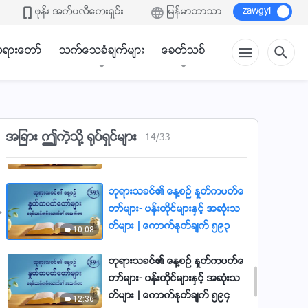
တာ္မ်ား- ပန္းတိုင္မ်ားႏွင့္ အဆုံးသ
ဖုန္း အက္ပလီေကးရွင္း
ျမန္မာဘာသာ
တ္မ်ား | ေကာက္ႏုတ္ခ်က္ ၅၉၀
9:26
ရားေတာ္
သက္ေသခံခ်က္မ်ား
ေခတ္သစ္
ဘုရားသခင္၏ ေန႔စဥ္ ႏႈတ္ကပတ္ေ
တာ္မ်ား- ပန္းတိုင္မ်ားႏွင့္ အဆုံးသ
တ္မ်ား | ေကာက္ႏုတ္ခ်က္ ၅၉၁
13:05
ဘုရားသခင္၏ ေန႔စဥ္ ႏႈတ္ကပတ္ေ
အျခား ဤကဲ့သို႔ ႐ုပ္ရွင္မ်ား
14
/
33
တာ္မ်ား- ပန္းတိုင္မ်ားႏွင့္ အဆုံးသ
တ္မ်ား | ေကာက္ႏုတ္ခ်က္ ၅၉၂
13:47
ဘုရားသခင္၏ ေန႔စဥ္ ႏႈတ္ကပတ္ေ
တာ္မ်ား- ပန္းတိုင္မ်ားႏွင့္ အဆုံးသ
တ္မ်ား | ေကာက္ႏုတ္ခ်က္ ၅၉၃
10:08
ဘုရားသခင္၏ ေန႔စဥ္ ႏႈတ္ကပတ္ေ
တာ္မ်ား- ပန္းတိုင္မ်ားႏွင့္ အဆုံးသ
တ္မ်ား | ေကာက္ႏုတ္ခ်က္ ၅၉၄
12:36