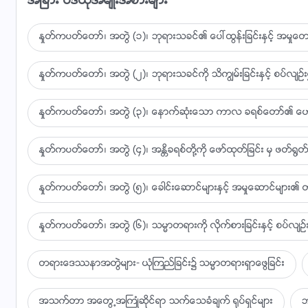
အျခား ဗီဒီယိုအမ်ိဳးအစားမ်ား
ယ္တင္ျခင္းအမႈ၏ အဆက္ျဖစ္သည္ဟု ဆိုလိုျခင္းျဖစ္သည္။ လူတိုင္း
သည္ ဆည္းပူးပါက၊ အဆုံးတြင္ သင္သည္ အက်ိဳးသက္ေရာက္မႈမ်ားကို ရ
ႏႈတ္ကပတ္ေတာ္၊ အတြဲ (၁)၊ ဘုရားသခင္၏ ေပၚထြန္းျခင္းႏွင့္ အမႈေတာ္
ပ။ သင္သည္ အရည္အခ်င္းညံ့ဖ်င္းပါက၊ သင့္အေပၚ ငါ၏လိုအပ္ခ်က
ည္။ သင္သည္ အရည္အခ်င္းျမင့္မားပါက၊ သင့္အေပၚ ငါ၏လိုအပ္ခ်
ႏႈတ္ကပတ္ေတာ္၊ အတြဲ (၂)၊ ဘုရားသခင္ကို သိကြၽမ္းျခင္းႏွင့္ စပ္လ်ဥ္း၍
ည္။ သင္သည္ အသိဉာဏ္ကင္းမဲ့၍ စာတတ္ေျမာက္ျခင္း မရွိသူျ
ခင္း မရွိမႈႏွင့္အညီ ျဖစ္လိမ့္မည္။ သင္သည္ စာတတ္သူျဖစ္
ႏႈတ္ကပတ္ေတာ္၊ အတြဲ (၃)၊ ေနာက္ဆုံးေသာ ကာလ ခရစ္ေတာ္၏ ေဟာေျပ
င့္ႏွင့္အညီ ျဖစ္လိမ့္မည္။ သင္သည္ သက္ႀကီး႐ြယ္အိုတစ္ဦးျဖ
လိမ့္မည္။ သင္သည္ ဧည့္ဝတ္ပ်ဴငွာႏိုင္စြမ္းရွိပါက သင့္အေပၚ 
ႏႈတ္ကပတ္ေတာ္၊ အတြဲ (၄)၊ အႏၲိခရစ္တို႔ကို ေဖာ္ထုတ္ျခင္း မွ ဖတ္႐ြတ္ျ
ဝတ္ပ်ဴငွာႏိုင္စြမ္း မရွိ၊ ထို႔အျပင္၊ ဧဝံေဂလိတရား ျဖန္႔ေဝျခင
ကိစၥမ်ားကို အာ႐ုံစိုက္လုပ္ေဆာင္ျခင္း ျဖစ္ေစ၊ တာဝန္အခ်ိဳ႕ကို
ႏႈတ္ကပတ္ေတာ္၊ အတြဲ (၅)၊ ေခါင္းေဆာင္မ်ားႏွင့္ အမႈေဆာင္မ်ား၏ တာ
လုပ္ေဆာင္သည့္ တာဝန္ႏွင့္အညီ ျဖစ္လိမ့္မည္။ သစၥာရွိျခင္း၊ အဆ
တၱာကို ရရန္ေဆာင္႐ြက္ျခင္း၊ ဤသည္မွာ သင္ရရွိရမည့္အရာျ
ႏႈတ္ကပတ္ေတာ္၊ အတြဲ (၆)၊ သမၼာတရားကို လိုက္စားျခင္းႏွင့္ စပ္လ်ဥ္း
ရွိေပ။ အဆုံးတြင္ လူသားသည္ ဤအရာသုံးခုကို ရရွိရန္လိုအပ္ၿပီး ၎တ
အေရးႀကီးဆုံးမွာ သင္သည္ စစ္မွန္စြာ လိုက္ေလွ်ာက္ရမည္၊ သင္သ
တရားေဒႆနာအတြဲမ်ား- ယုံၾကည္ျခင္း၌ သမၼာတရားရွာေဖြျခင္း
၎အေပၚ မတုန္မလႈပ္ မေနရ။ လူတိုင္းတြင္ စုံလင္ေစျခင္းခံရန္အခြင
င္းကို ငါေျပာခဲ့ၿပီးျဖစ္၏။ သို႔ရာတြင္ သင္၏လိုက္ေလွ်ာက္မႈတ
အသက္တာ အေတြ႕အႀကဳံဆိုင္ရာ သက္ေသခံခ်က္ ႐ုပ္ရွင္မ်ား
ဘ