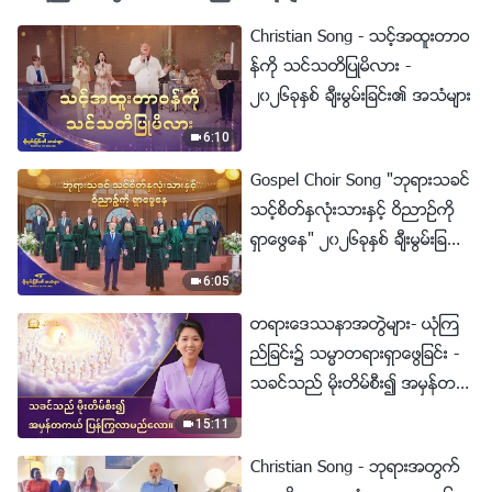
Christian Song - သင့္အထူးတာဝ
န္ကို သင္သတိျပဳမိလား -
၂၀၂၆ခုႏွစ္ ခ်ီးမြမ္းျခင္း၏ အသံမ်ား
6:10
Gospel Choir Song "ဘုရားသခင္
သင့္စိတ္ႏွလုံးသားႏွင့္ ဝိညာဥ္ကို
ရွာေဖြေန" ၂၀၂၆ခုႏွစ္ ခ်ီးမြမ္းျခ
င္း၏ အသံမ်ား
6:05
တရားေဒႆနာအတြဲမ်ား- ယုံၾက
ည္ျခင္း၌ သမၼာတရားရွာေဖြျခင္း -
သခင္သည္ မိုးတိမ္စီး၍ အမွန္တက
ယ္ ျပန္ႂကြလာမည္ေလာ။
15:11
Christian Song - ဘုရားအတြက္