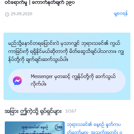
ဝင္ေရာက္မႈ | ေကာက္ႏုတ္ခ်က္ ၃၉၀
မွ်ေဝရန္
29.09.2020
မည္သို႔ေႏွာင္တရေျပာင္းလဲ မွသာလွ်င္ ဘုရားသခင္၏ ကြယ္
ကာျခင္းကို ရရွိႏိုင္မယ္ဆိုတာကို မိတ္ေဆြသိခ်င္ပါသလား။ ကြၽ
န္ုပ္တို႔ကို ခ်က္ခ်င္းဆက္သြယ္ပါ။
Messenger မွတဆင့္ ကြၽန္ုပ္တို႔ကို ဆက္သြယ္
လိုက္ပါ။
အျခား ဤကဲ့သို႔ ႐ုပ္ရွင္မ်ား
3
/
167
ဘုရားသခင္၏ ေန႔စဥ္ ႏႈတ္ကပ
တ္ေတာ္မ်ား- အသက္အတြင္း ဝ