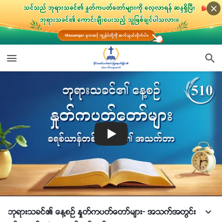
ဘုရားသခင္၏ ေန႔စဥ္ ႏႈတ္ကပတ္ေတာ္မ်ား- အသက္အတြင္း