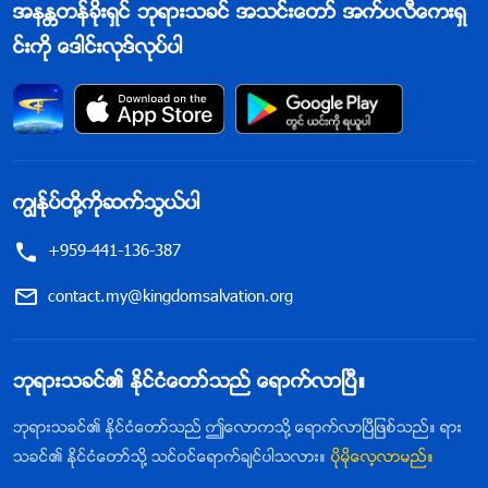
အနႏၲတန္ခိုးရွင္ ဘုရားသခင္ အသင္းေတာ္ အက္ပလီေကးရွ
င္းကို ေဒါင္းလုဒ္လုပ္ပါ
ကြၽန္ုပ္တို႔ကိုဆက္သြယ္ပါ
+959-441-136-387
contact.my@kingdomsalvation.org
ဘုရားသခင္၏ ႏိုင္ငံေတာ္သည္ ေရာက္လာၿပီ။
ဘုရားသခင္၏ ႏိုင္ငံေတာ္သည္ ဤေလာကသို႔ ေရာက္လာၿပီျဖစ္သည္။ ရား
သခင္၏ ႏိုင္ငံေတာ္သို႔ သင္ဝင္ေရာက္ခ်င္ပါသလား။
ပိုမိုေလ့လာမည္။