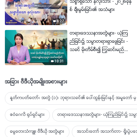
သစၥာရွိေသာ ႏွလုံးသား - ၂၀၂၆ခုႏွ
စ္ ခ်ီးမြမ္းျခင္း၏ အသံမ်ား
6:27
တရားေဒႆနာအတြဲမ်ား- ယုံၾက
ည္ျခင္း၌ သမၼာတရားရွာေဖြျခင္း -
သခင္ မိုးတိမ္စီး၍ ႂကြဆင္းမည္ကို
သာ ေစာင့္ေမွ်ာ္ေနသူမ်ား အမဂၤ
10:31
လာရွိ၏
အျခား ဗီဒီယိုအမ်ိဳးအစားမ်ား
ႏႈတ္ကပတ္ေတာ္၊ အတြဲ (၁)၊ ဘုရားသခင္၏ ေပၚထြန္းျခင္းႏွင့္ အမႈေတာ္ မွ 
ဧဝံေဂလိ ႐ုပ္ရွင္မ်ား
တရားေဒႆနာအတြဲမ်ား- ယုံၾကည္ျခင္း၌ သမၼာ
ဓမၼေတးသံက်ဴး ဗီဒီယို အတြဲမ်ား
အသင္းေတာ္ အသက္တာ- ရႈိးပြဲ