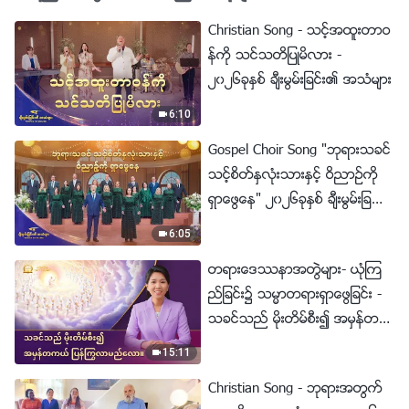
Christian Song - သင့္အထူးတာဝ
န္ကို သင္သတိျပဳမိလား -
၂၀၂၆ခုႏွစ္ ခ်ီးမြမ္းျခင္း၏ အသံမ်ား
6:10
Gospel Choir Song "ဘုရားသခင္
သင့္စိတ္ႏွလုံးသားႏွင့္ ဝိညာဥ္ကို
ရွာေဖြေန" ၂၀၂၆ခုႏွစ္ ခ်ီးမြမ္းျခ
င္း၏ အသံမ်ား
6:05
တရားေဒႆနာအတြဲမ်ား- ယုံၾက
ည္ျခင္း၌ သမၼာတရားရွာေဖြျခင္း -
သခင္သည္ မိုးတိမ္စီး၍ အမွန္တက
ယ္ ျပန္ႂကြလာမည္ေလာ။
15:11
Christian Song - ဘုရားအတြက္