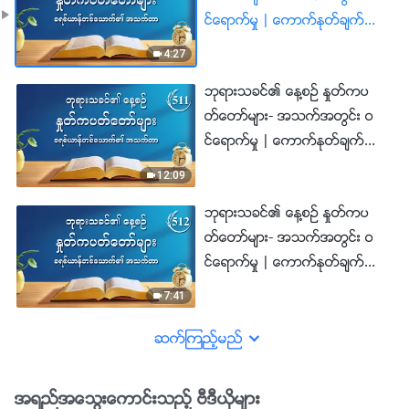
င္ေရာက္မႈ | ေကာက္ႏုတ္ခ်က္
၅၁၀
4:27
ဘုရားသခင္၏ ေန႔စဥ္ ႏႈတ္ကပ
တ္ေတာ္မ်ား- အသက္အတြင္း ဝ
င္ေရာက္မႈ | ေကာက္ႏုတ္ခ်က္
၅၁၁
12:09
ဘုရားသခင္၏ ေန႔စဥ္ ႏႈတ္ကပ
တ္ေတာ္မ်ား- အသက္အတြင္း ဝ
င္ေရာက္မႈ | ေကာက္ႏုတ္ခ်က္
၅၁၂
7:41
ဆက္ၾကည့္မည္
အရည္အေသြးေကာင္းသည့္ ဗီဒီယိုမ်ား