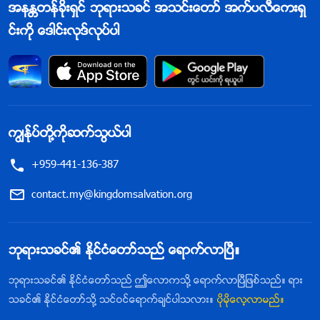
အနႏၲတန္ခိုးရွင္ ဘုရားသခင္ အသင္းေတာ္ အက္ပလီေကးရွ
င္းကို ေဒါင္းလုဒ္လုပ္ပါ
ကြၽန္ုပ္တို႔ကိုဆက္သြယ္ပါ
+959-441-136-387
contact.my@kingdomsalvation.org
ဘုရားသခင္၏ ႏိုင္ငံေတာ္သည္ ေရာက္လာၿပီ။
ဘုရားသခင္၏ ႏိုင္ငံေတာ္သည္ ဤေလာကသို႔ ေရာက္လာၿပီျဖစ္သည္။ ရား
သခင္၏ ႏိုင္ငံေတာ္သို႔ သင္ဝင္ေရာက္ခ်င္ပါသလား။
ပိုမိုေလ့လာမည္။