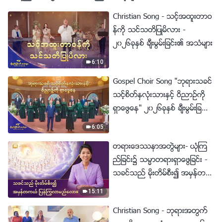
Christian Song - သင့္အထူးတာဝ
န္ကို သင္သတိျပဳမိလား -
၂၀၂၆ခုႏွစ္ ခ်ီးမြမ္းျခင္း၏ အသံမ်ား
6:10
Gospel Choir Song "ဘုရားသခင္
သင့္စိတ္ႏွလုံးသားႏွင့္ ဝိညာဥ္ကို
ရွာေဖြေန" ၂၀၂၆ခုႏွစ္ ခ်ီးမြမ္းျခ
င္း၏ အသံမ်ား
6:05
တရားေဒႆနာအတြဲမ်ား- ယုံၾက
ည္ျခင္း၌ သမၼာတရားရွာေဖြျခင္း -
သခင္သည္ မိုးတိမ္စီး၍ အမွန္တက
ယ္ ျပန္ႂကြလာမည္ေလာ။
15:11
Christian Song - ဘုရားအတြက္