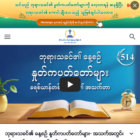
ဘုရားသခင္၏ ေန႔စဥ္ ႏႈတ္ကပတ္ေတာ္မ်ား- အသက္အတြင္း