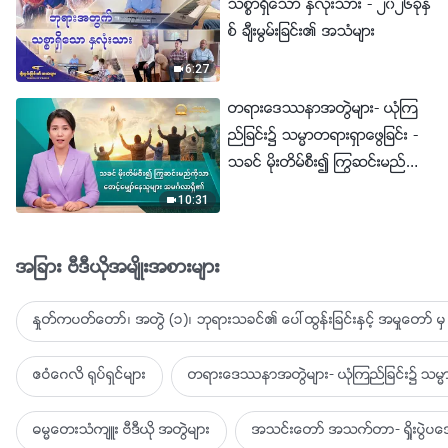
သစၥာရွိေသာ ႏွလုံးသား - ၂၀၂၆ခုႏွ
စ္ ခ်ီးမြမ္းျခင္း၏ အသံမ်ား
6:27
တရားေဒႆနာအတြဲမ်ား- ယုံၾက
ည္ျခင္း၌ သမၼာတရားရွာေဖြျခင္း -
သခင္ မိုးတိမ္စီး၍ ႂကြဆင္းမည္ကို
သာ ေစာင့္ေမွ်ာ္ေနသူမ်ား အမဂၤ
10:31
လာရွိ၏
အျခား ဗီဒီယိုအမ်ိဳးအစားမ်ား
ႏႈတ္ကပတ္ေတာ္၊ အတြဲ (၁)၊ ဘုရားသခင္၏ ေပၚထြန္းျခင္းႏွင့္ အမႈေတာ္ မွ 
ဧဝံေဂလိ ႐ုပ္ရွင္မ်ား
တရားေဒႆနာအတြဲမ်ား- ယုံၾကည္ျခင္း၌ သမၼာ
ဓမၼေတးသံက်ဴး ဗီဒီယို အတြဲမ်ား
အသင္းေတာ္ အသက္တာ- ရႈိးပြဲ