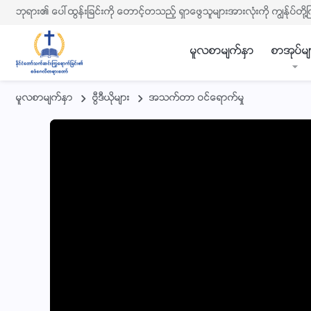
ဘုရား၏ ေပၚထြန္းျခင္းကို ေတာင့္တသည့္ ရွာေဖြသူမ်ားအားလုံးကို ကြၽန္ုပ္တို႔
မူလစာမ်က္ႏွာ
စာအုပ္မ်
မူလစာမ်က္ႏွာ
ဗြီဒီယိုမ်ား
အသက္တာ ဝင္ေရာက္မႈ