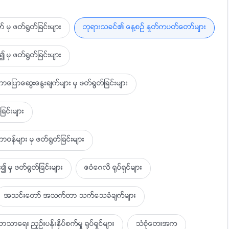
္ေျဖရွင္းျခင္းတို႔မွ တစ္ဆင့္သာ ၎တို႔သည္ မဆင္မျခင္ မလုပ္ေဆာင္ဝံ့ေ
 အေရးႀကီးဆုံးအခ်က္မွာ ၎တို႔သည္ ဘုရားသခင္၏ မ်က္ေမွာက္ႏႈ
 မွ ဖတ္႐ြတ္ျခင္းမ်ား
ဘုရားသခင္၏ ေန႔စဥ္ ႏႈတ္ကပတ္ေတာ္မ်ား
ူသား၏ အယူအဆမ်ားႏွင့္ မကိုက္ညီလွ်င္ပင္၊ ၎တို႔သည္ ဤအယူအဆ
စ္သည္။ အတိတ္တြင္၊ စိတ္သေဘာထားထဲက ေျပာင္းလဲမႈမ်ားကို ေျပာဆို
 မွ ဖတ္႐ြတ္ျခင္းမ်ား
တိပကတိကို ဆင္းရဲဒုကၡခံစားေစျခင္း၊ မိမိ၏ကိုယ္ခႏၶာကို ပဲ့ျပင္ဆုံးမျခ
ု ရည္ၫႊန္းခဲ့ေပသည္- ယင္းမွာ စိတ္သေဘာထား ေျပာင္းလဲျခင္း တစ္မ်ိဳးျဖစ္
ာေဆြးေႏြးခ်က္မ်ား မွ ဖတ္႐ြတ္ျခင္းမ်ား
္ ထုတ္ေဖာ္ျခင္းမွာ ဘုရားသခင္၏ မ်က္ေမွာက္ ႏႈတ္ကပတ္ေတာ္မ်ား
ျဖစ္သည္ကို အေယာက္တိုင္း သိၾကေပသည္။ ဤနည္းျဖင့္၊ မိမိတို႔ကို
ခင္းမ်ား
ုရားသခင္ႏွင့္သက္ဆိုင္ေသာ ယခင္ သိနားလည္မႈသည္ ေဖ်ာက္ဖ်က္ပစ္
ေသာ အသိပညာႏွင့္ ဘုရားသခင္အား နာခံျခင္းတို႔ကို ရရွိႏိုင္ၾကေပသ
ဝန္မ်ား မွ ဖတ္႐ြတ္ျခင္းမ်ား
သာ ေဖာ္ျပခ်က္တစ္ခုျဖစ္သည္။
၍ မွ ဖတ္႐ြတ္ျခင္းမ်ား
ဧဝံေဂလိ ႐ုပ္ရွင္မ်ား
အသင္းေတာ္ အသက္တာ သက္ေသခံခ်က္မ်ား
ာသာေရး ညႇဥ္းပန္းႏွိပ္စက္မႈ ႐ုပ္ရွင္မ်ား
သံစုံေတးအက