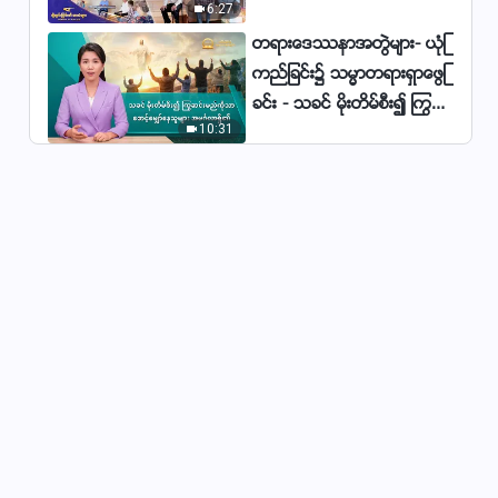
6:27
မ်ား
တရားေဒႆနာအတြဲမ်ား- ယုံၾ
ကည္ျခင္း၌ သမၼာတရားရွာေဖြျ
ခင္း - သခင္ မိုးတိမ္စီး၍ ႂကြဆ
10:31
င္းမည္ကိုသာ ေစာင့္ေမွ်ာ္ေနသူ
မ်ား အမဂၤလာရွိ၏