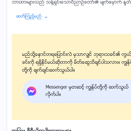
ဘာထားမ်ားသည္ သန္႔ရွင္းေသာဝိညာဥ္ေတာ္၏ မ်က္ေမွာက္ ႏႈ
တြ႕အႀကဳံေဟာင္းမ်ားႏွင့္ စည္းမ်ဥ္းမ်ားကို အၿမဲ ဖက္တြယ္ပါက
—ႏႈတ္ကပတ္ေတာ္၊ အတြဲ (၁)၊ ဘုရားသခင္၏ ေပၚထြန္းျခင္းႏွင့္ အမႈေ
ဆက္ၾကည့္မည္
တာ္၏ ယေန႔ ႏႈတ္ကပတ္ေတာ္မ်ားက လူအားလုံးကို ပုံမွန္လူ႔
သခင
အေပၚယံ အရာမ်ားအေပၚ အစြဲအလမ္းႀကီးၿမဲ ႀကီးေနၿပီး၊ လက္ေ
မထားပါက၊ သင္သည္ သန႔္ရွင္းေသာ ဝိညာဥ္ေတာ္၏ အမႈေတာ္ကို အမ
လမ္းေၾကာင္းေပၚသို႔ မဝင္ေရာက္ရေသးသူတစ္ဦး ျဖစ္ေပသည္။ သင္၏ 
သာဝိညာဥ္ေတာ္၏ မ်က္ေမွာက္ ႏႈတ္ကပတ္ေတာ္မ်ားကို သင္ အမီလိုက္
မည္သို႔ေႏွာင္တရေျပာင္းလဲ မွသာလွ်င္ ဘုရားသခင္၏ ကြယ
သည္တို႔အေပၚ မူတည္၏။ ဤသည္မွာ ယခင္က သင္တို႔ နားလည္ခဲ
ခင္းကို ရရွိႏိုင္မယ္ဆိုတာကို မိတ္ေဆြသိခ်င္ပါသလား။ ကြၽန္ု
သေဘာထား ေျပာင္းလဲမႈဆိုသည္မွာ၊ အေပၚယံၾကည့္ၿပီး ေဝဖန္သုံး
တို႔ကို ခ်က္ခ်င္းဆက္သြယ္ပါ။
သန္းစကားေျပာျခင္းကို ရပ္တန္႔လိုက္ျခင္းသာျဖစ္သည္။ သို႔
ဆုံးအခ်က္မွာ သန္႔ရွင္းေသာဝိညာဥ္ေတာ္၏ လမ္းျပမႈကို လိုက္န
Messenger မွတဆင့္ ကြၽန္ုပ္တို႔ကို ဆက္သြယ္
ပီးလွ်င္ သူေျပာသည့္အရာဟူသမွ်ကို နာခံေလာ့။ လူတို႔သည္ မိမိတ
လိုက္ပါ။
၎တို႔သည္ ဘုရားသခင္၏ ႏႈတ္ကပတ္ေတာ္မ်ား၏ တရားစီရင္ျခင္းႏွင့္ 
ဘုရားသခင္၏ ႏႈတ္ကပတ္ေတာ္၏ ကိုင္တြယ္ေျဖရွင္းျခင္း၊ ဆုံးမပဲ့ျပင္
၎တို႔သည္ ဘုရားသခင္ကို နာခံျခင္းႏွင့္ သစၥာရွိျခင္းတို႔အား ရရွိ
သေဘာထားမ်ား ေျပာင္းလဲသည္မွာ ဘုရား ႏႈတ္ကပတ္ေတာ္မ်ား