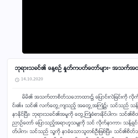
ဘုရားသခင္၏ ေန႔စဥ္ ႏႈတ္ကပတ္ေတာ္မ်ား- အသက္အတြင
14.10.2020
မိမိ၏ အသက္တာစိတ္သေဘာထား၌ ေျပာင္းလဲျခင္းကို လိုက္စာ
င္း၏။ သင္၏ လက္ေတြ႕က်သည့္ အေတြ႕အႀကဳံ၌၊ သင္သည္ သန္႔ရွ
နာႏိုင္ၿပီး၊ ဘုရားသခင္၏အမႈကို ေတြ႕ႀကဳံခံစားႏိုင္ပါက၊ သင္၏
ညာဥ္ေတာ္ ေျပာသည့္အရာဟူသမွ်ကို သင္ လိုက္နာကာ၊ သန္႔ရွင
တ္ပါက၊ သင္သည္ သူ႔ကို နာခံေသာသူတစ္ဦးျဖစ္ၿပီး၊ သင္၏စိတ္သ