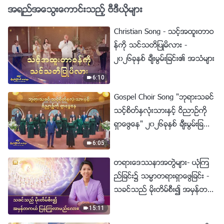
အရည္အေသြးေကာင္းသည့္ ဗီဒီယိုမ်ား
Christian Song - သင့္အထူးတာဝ
န္ကို သင္သတိျပဳမိလား -
၂၀၂၆ခုႏွစ္ ခ်ီးမြမ္းျခင္း၏ အသံမ်ား
6:10
Gospel Choir Song "ဘုရားသခင္
သင့္စိတ္ႏွလုံးသားႏွင့္ ဝိညာဥ္ကို
ရွာေဖြေန" ၂၀၂၆ခုႏွစ္ ခ်ီးမြမ္းျခ
င္း၏ အသံမ်ား
6:05
တရားေဒႆနာအတြဲမ်ား- ယုံၾက
ည္ျခင္း၌ သမၼာတရားရွာေဖြျခင္း -
သခင္သည္ မိုးတိမ္စီး၍ အမွန္တက
ယ္ ျပန္ႂကြလာမည္ေလာ။
15:11