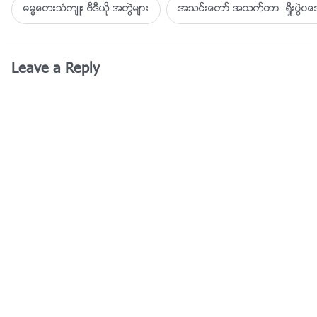
ဓမၼေတးသံက်ဴး ဗီဒီယို အတြဲမ်ား
အသင္းေတာ္ အသက္တာ- ရႈိးပြဲ
Leave a Reply