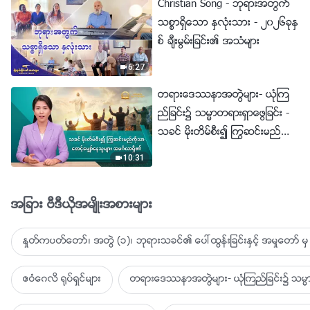
Christian Song - ဘုရားအတြက္
သစၥာရွိေသာ ႏွလုံးသား - ၂၀၂၆ခုႏွ
စ္ ခ်ီးမြမ္းျခင္း၏ အသံမ်ား
6:27
တရားေဒႆနာအတြဲမ်ား- ယုံၾက
ည္ျခင္း၌ သမၼာတရားရွာေဖြျခင္း -
သခင္ မိုးတိမ္စီး၍ ႂကြဆင္းမည္ကို
သာ ေစာင့္ေမွ်ာ္ေနသူမ်ား အမဂၤ
10:31
လာရွိ၏
အျခား ဗီဒီယိုအမ်ိဳးအစားမ်ား
ႏႈတ္ကပတ္ေတာ္၊ အတြဲ (၁)၊ ဘုရားသခင္၏ ေပၚထြန္းျခင္းႏွင့္ အမႈေတာ္ မွ 
ဧဝံေဂလိ ႐ုပ္ရွင္မ်ား
တရားေဒႆနာအတြဲမ်ား- ယုံၾကည္ျခင္း၌ သမၼာ