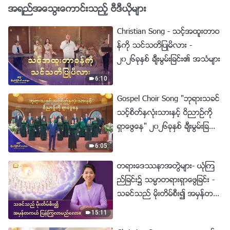
အရည္အေသြးေကာင္းသည့္ ဗီဒီယိုမ်ား
Christian Song - သင့္အထူးတာဝ
န္ကို သင္သတိျပဳမိလား -
၂၀၂၆ခုႏွစ္ ခ်ီးမြမ္းျခင္း၏ အသံမ်ား
6:10
Gospel Choir Song "ဘုရားသခင္
သင့္စိတ္ႏွလုံးသားႏွင့္ ဝိညာဥ္ကို
ရွာေဖြေန" ၂၀၂၆ခုႏွစ္ ခ်ီးမြမ္းျခ
င္း၏ အသံမ်ား
6:05
တရားေဒႆနာအတြဲမ်ား- ယုံၾက
ည္ျခင္း၌ သမၼာတရားရွာေဖြျခင္း -
သခင္သည္ မိုးတိမ္စီး၍ အမွန္တက
ယ္ ျပန္ႂကြလာမည္ေလာ။
15:11