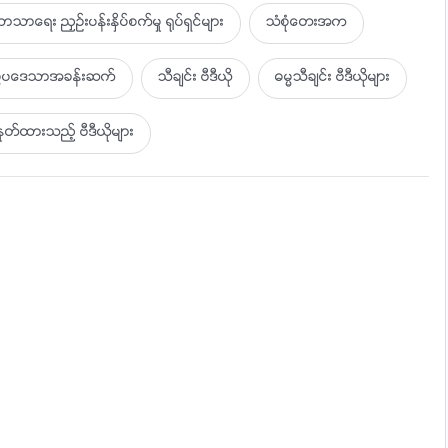
္ေသာေန႔ရက္ ျဖစ္ခဲ့သည္။ ထို႔ေနာက္ပိုင္း အာဒံ၏ ခႏၶာကိုယ္မွ ဧဝ
ာသာေရး ညႇဥ္းပန္းႏွိပ္စက္မႈ ႐ုပ္ရွင္မ်ား
သံစုံေတးအက
းျဖစ္ခဲ့သည္။ ထို႔ေၾကာင့္ ငါဖန္ဆင္းခဲ့ေသာ လူတို႔သည္ ငါ၏အသက္
ငါ့လက္မွ ဖြားျမင္ခဲ့ေသာသူ ျဖစ္ၿပီး ငါ့သဏၭာန္၏ ကိုယ္စားျပဳျခင္း ျ
ပြဲပေဒသာအခန္းဆက္
သီခ်င္း ဗီဒီယို
ဓမၼသီခ်င္း ဗီဒီယိုမ်ား
္းျခင္းခံရေသာ သတၱဝါဟု အဓိပၸာယ္ရၿပီး၊ ငါ၏ရွင္သန္မႈခြန္အား၊
 ဝိညာဥ္ႏွင့္ ဇီဝအသက္ရွိသည္။ အာဒံသည္ ဝိညာဥ္ရွိၿပီး၊ ငါ့ကို ကိုယ္စားျ
ထားသည့္ ဗီဒီယိုမ်ား
က္ကို လက္ခံရရွိႏိုင္စြမ္းရွိသည့္ တစ္ဦးတည္းေသာ ဖန္ဆင္းခံ သတၱဝါ ျဖစ္
လူသားျဖစ္ၿပီး သူ၏ ဖန္ဆင္းျခင္းကို ငါခ်မွတ္ဆုံးျဖတ္ခဲ့သည္။
္လက္ထင္ရွားေစမည့္၊ ငါ၏ရွင္သန္ျခင္းမ်ားႏွင့္ ျပည့္သည့္အျပင္
ိုလိုသည္။ ဧဝသည္ အာဒံအထဲမွ ထြက္လာခဲ့သည္။ ထို႔ေၾကာင့္ သူသည္လ
၏ပုံသဏၭာန္ႏွင့္အညီ ဖန္ဆင္းခံရေသာ ဒုတိယေျမာက္လူသား ျဖစ္သ
အေသြးအသားႏွင့္ အ႐ိုးရွိသည့္ လူသတၱဝါဟု အဓိပၸာယ္ရၿပီး လူသား
ယေျမာက္ ပုံသဏၭာန္လည္း ျဖစ္သည္။ သူတို႔သည္ လူသားမ်ိဳးႏြယ္၏
စ္သည္။ ထို႔အျပင္ အစပထမကတည္းက ဝိညာဥ္ႏွင့္ ျပည့္စုံခဲ့သည့္
ု အလုံးစုံ မိုက္ေမွာင္မႈထဲသို႔ က်ဆင္းသြားေစလ်က္ လူသားမ်ိဳးႏြ
နင္းေျခခဲ့ကာ သူတို႔ကို ဖမ္းဆီးေခၚေဆာင္သြားခဲ့သည္၊ သားသမီးမ်ား
႔ထက္ပို၍ စက္ဆုပ္ဖို႔ေကာင္းေသာ အရာမွာ မာရ္နတ္သည္ လူမ်ားကို န