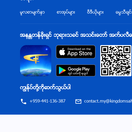
ဏၭာန္ႏွင့္ ငါ၏ဘုန္းအာႏုေဘာ္ကို ခံယူထားေသာ သန္႔ရွင္းျမင့္ျမ
မသက္ဆိုင္ခဲ့သကဲ့သို႔၊ ၎၏ နင္းေျချခင္းခံရဖို႔လည္း မဟုတ္ခဲ
မူလစာမ်က္ႏွာ
စာအုပ္မ်ား
ဗီဒီယိုမ်ား
ဓမၼသီခ်င္
ကန္သက္သက္ပင္ ျဖစ္ခဲ့သည္။ ထို႔ေၾကာင့္ ငါ၏လက္ႏွင့္ ဖန္ဆင္းခဲ
သာသူျဖစ္ေသာ အရာကိုသာ ငါအလိုရွိေၾကာင္း လူသားမ်ိဳးႏြယ္ကို ငါ
အနႏၲတန္ခိုးရွင္ ဘုရားသခင္ အသင္းေတာ္ အက္ပလီေကးရ
ငါ၏ ဘုန္းအာႏုေဘာ္အျဖစ္ မွတ္ယူမည္။ သို႔ေသာ္ ငါအလိုရွိေသ
ကာ ငါ၏မူလဖန္ဆင္းျခင္း မဟုတ္ေတာ့သည့္ လူသားမ်ိဳးႏြယ္ မဟ
ငါရည္႐ြယ္ေသာေၾကာင့္ စာတန္ကို ငါေအာင္ႏိုင္ျခင္း၏ သက္ေသအျဖ
မည္။ ငါ၏သက္ေသကိုသာ ငါကိုယ္တိုင္၏ ပုံေဆာင္မႈအျဖစ္၊ ငါ
ည္း။
ကြၽန္ုပ္တို႔ကိုဆက္သြယ္ပါ
+959-441-136-387
contact.my@kingdomsalv
မွ်ေဝရန္
အသုံးျပဳျခင္းဆိုင္ရာ စည္းမ်ဥ္းစည္းကမ္းမ်ား
ကိုယ္ေရးလုံၿခဳံမႈ မူ