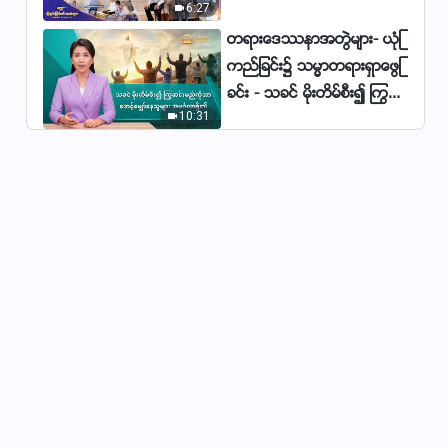
7:37
6:27
မ်ား
ကာက္ႏုတ္ခ်က္ ၃၅၈
တရားေဒႆနာအတြဲမ်ား- ယုံၾ
ဘုရားသခင္၏ ေန႔စဥ္ ႏႈတ္ကပတ္ေ
ကည္ျခင္း၌ သမၼာတရားရွာေဖြျ
တာ္မ်ား- လူသားမ်ိဳးႏြယ္၏ ေဖာက္ျ
ခင္း - သခင္ မိုးတိမ္စီး၍ ႂကြဆ
ပန္ပ်က္စီးမႈကို ေဖာ္ထုတ္ျခင္း | ေ
6:19
10:31
င္းမည္ကိုသာ ေစာင့္ေမွ်ာ္ေနသူ
ကာက္ႏုတ္ခ်က္ ၃၅၉
မ်ား အမဂၤလာရွိ၏
ဘုရားသခင္၏ ေန႔စဥ္ ႏႈတ္ကပတ္ေ
တာ္မ်ား- လူသားမ်ိဳးႏြယ္၏ ေဖာက္ျ
ပန္ပ်က္စီးမႈကို ေဖာ္ထုတ္ျခင္း | ေ
6:02
ကာက္ႏုတ္ခ်က္ ၃၆၀
ဘုရားသခင္၏ ေန႔စဥ္ ႏႈတ္ကပတ္ေ
တာ္မ်ား- လူသားမ်ိဳးႏြယ္၏ ေဖာက္ျ
ပန္ပ်က္စီးမႈကို ေဖာ္ထုတ္ျခင္း | ေ
7:13
ကာက္ႏုတ္ခ်က္ ၃၆၁
ဘုရားသခင္၏ ေန႔စဥ္ ႏႈတ္ကပတ္ေ
တာ္မ်ား- လူသားမ်ိဳးႏြယ္၏ ေဖာက္ျ
ပန္ပ်က္စီးမႈကို ေဖာ္ထုတ္ျခင္း | ေ
3:55
ကာက္ႏုတ္ခ်က္ ၃၆၂