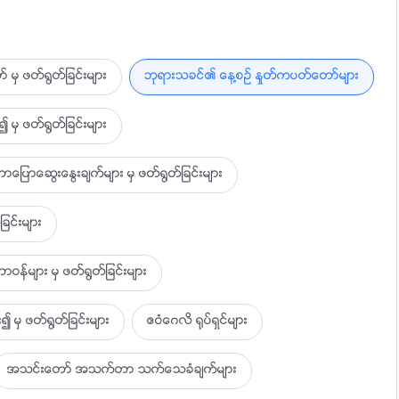
ြ႕လွသည္။ ေျမတစ္ျပင္လုံးတြင္လည္း အေလာင္းေကာင္မ်ား ျပန္႔က်ဲေ
္ကလာပ္မ်ားႏွင့္ ျပည့္ေနၿပီး၊ ေအးစက္၍ အရိပ္က်ေသာ ေထာင့္ေန
ူသားကမာၻ၏ ေနရာအႏွံ႔တြင္ နတ္ဆိုးမ်ားသည္ အုံလိုက္က်င္းလိုက္
 မွ ဖတ္႐ြတ္ျခင္းမ်ား
ဘုရားသခင္၏ ေန႔စဥ္ ႏႈတ္ကပတ္ေတာ္မ်ား
 သားရဲမ်ိဳးစုံ၏ သားသမီးမ်ားသည္ ျပင္းထန္ေသာ တိုက္ပြဲ၌ ပိတ္
္ျခားသြားေစ၏။ ယင္းကဲ့သို႔ အခ်ိန္မ်ားတြင္၊ ယင္းသို႔ေသာေလာကႀ
 မွ ဖတ္႐ြတ္ျခင္းမ်ား
 ဘဝ၏ ႀကီးစြာေသာ ေပ်ာ္႐ႊင္မႈမ်ိဳးကို အဘယ္မွာ သြားရွာရမည္န
။ ေရွးကတည္းက စာတန္၏ ေျခေအာက္၌ နင္းေျချခင္းခံခဲ့ရေသာ လူ
ာေဆြးေႏြးခ်က္မ်ား မွ ဖတ္႐ြတ္ျခင္းမ်ား
ေသာ သ႐ုပ္ေဆာင္ ျဖစ္သည္။ ထို႔ထက္ပို၍ပင္ စာတန္ကို သိသာ
သို႔ ကိုယ္က်င့္တရားပ်က္ေနေသာ အညစ္အေၾကးေကာင္မ်ား၊ ပ်က္
ခင္းမ်ား
 အဘယ္သို႔ သက္ေသခံႏိုင္မည္နည္း။ ငါ၏ ဘုန္းအာႏုေဘာ္သည္ အ
မည္နည္း။ အဘယ္ေၾကာင့္ဆိုေသာ္ ငါ့ကိုဆန္႔က်င္သည့္ရန္သူသ
ဝန္မ်ား မွ ဖတ္႐ြတ္ျခင္းမ်ား
္ရွင္ျခင္းတို႔ႏွင့္ ျပည့္ေနခဲ့သည့္ လူသားမ်ိဳးႏြယ္ကို သိမ္းယူ
ာ္ကို လုယူသြားခဲ့ကာ စာတန္၏ အ႐ုပ္ဆိုးအက်ည္းတန္မႈမ်ားႏွင့္ အႀ
၍ မွ ဖတ္႐ြတ္ျခင္းမ်ား
ဧဝံေဂလိ ႐ုပ္ရွင္မ်ား
သိကြၽမ္းေစေသာ အပင္၏အသီးမွ အရည္တို႔ႏွင့္ လူသားကို ျပည့္ဝေစ
ိုသည္မွာ လူသားမ်ိဳးႏြယ္၏ ဘိုးေဘးျဖစ္ေသာ အာဒံကို ငါဖန္ဆင္းခဲ့သ
အသင္းေတာ္ အသက္တာ သက္ေသခံခ်က္မ်ား
ြမႈတို႔ႏွင့္ ျပည့္လွ်ံေနခဲ့သည္။ ထို႔အျပင္ ငါ၏ ဘုန္းအာႏုေဘာ္ႏွင့္လည္း