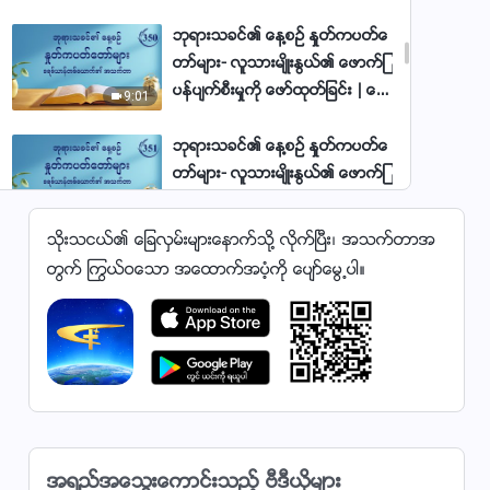
ကာက္ႏုတ္ခ်က္ ၃၄၉
ဘုရားသခင္၏ ေန႔စဥ္ ႏႈတ္ကပတ္ေ
တာ္မ်ား- လူသားမ်ိဳးႏြယ္၏ ေဖာက္ျ
ပန္ပ်က္စီးမႈကို ေဖာ္ထုတ္ျခင္း | ေ
9:01
ကာက္ႏုတ္ခ်က္ ၃၅၀
ဘုရားသခင္၏ ေန႔စဥ္ ႏႈတ္ကပတ္ေ
တာ္မ်ား- လူသားမ်ိဳးႏြယ္၏ ေဖာက္ျ
ပန္ပ်က္စီးမႈကို ေဖာ္ထုတ္ျခင္း | ေ
11:21
ကာက္ႏုတ္ခ်က္ ၃၅၁
သိုးသငယ္၏ ေျခလွမ္းမ်ားေနာက္သို႔ လိုက္ၿပီး၊ အသက္တာအ
ဘုရားသခင္၏ ေန႔စဥ္ ႏႈတ္ကပတ္ေ
တြက္ ႂကြယ္ဝေသာ အေထာက္အပံ့ကို ေပ်ာ္ေမြ႕ပါ။
တာ္မ်ား- လူသားမ်ိဳးႏြယ္၏ ေဖာက္ျ
ပန္ပ်က္စီးမႈကို ေဖာ္ထုတ္ျခင္း | ေ
6:32
ကာက္ႏုတ္ခ်က္ ၃၅၂
ဘုရားသခင္၏ ေန႔စဥ္ ႏႈတ္ကပတ္ေ
တာ္မ်ား- လူသားမ်ိဳးႏြယ္၏ ေဖာက္ျ
ပန္ပ်က္စီးမႈကို ေဖာ္ထုတ္ျခင္း | ေ
14:07
ကာက္ႏုတ္ခ်က္ ၃၅၃
ဘုရားသခင္၏ ေန႔စဥ္ ႏႈတ္ကပတ္ေ
အရည္အေသြးေကာင္းသည့္ ဗီဒီယိုမ်ား