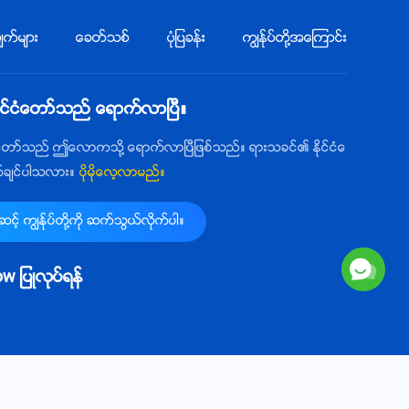
က္မ်ား
ေခတ္သစ္
ပုံျပခန္း
ကြၽန္ုပ္တို႔အေၾကာင္း
ုင္ငံေတာ္သည္ ေရာက္လာၿပီ။
ံေတာ္သည္ ဤေလာကသို႔ ေရာက္လာၿပီျဖစ္သည္။ ရားသခင္၏ ႏိုင္ငံေ
က္ခ်င္ပါသလား။
ပိုမိုေလ့လာမည္။
့္ ကြၽန္ုပ္တို႔ကို ဆက္သြယ္လိုက္ပါ။
llow ျပဳလုပ္ရန္
ူဝါဒ