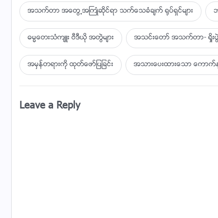
အတူရွိေနခဲ့သည္။ လူသားကို ငါဖန္ဆင္းခဲ့ေသာအခ်ိန္သည္ ထူးျမတ
အသက္တာ အေတြ႕အႀကဳံဆိုင္ရာ သက္ေသခံခ်က္ ႐ုပ္ရွင္မ်ား
ဘ
ကို ထုတ္လုပ္ခဲ့သည္။ ထို႔ေၾကာင့္ သူသည္လည္း လူသား၏ ဘိုးေဘ
ဇီဝ၊ ငါ၏ဘုန္းအာႏုေဘာ္ႏွင့္ ျပည့္ဝခဲ့သည္။ အာဒံသည္ မူလအားျဖင့္ 
ဓမၼေတးသံက်ဴး ဗီဒီယို အတြဲမ်ား
အသင္းေတာ္ အသက္တာ- ရႈိး
ဖစ္သည္။ ထို႔ေၾကာင့္ “အာဒံ” ၏ မူရင္းအဓိပၸာယ္သည္ ငါ၏ ဖန္ဆင
ငါ၏ဘုန္းအာႏုေဘာ္ႏွင့္ ျပည့္ဝခဲ့ကာ၊ ပုံရိပ္ႏွင့္ ပုံသဏၭာန္ရွိၿပီး
အမွန္တရားကို ထုတ္ေဖာ္ျပျခင္း
အသားေပးထားေသာ ေကာက္ႏုတ္
ပဳႏိုင္စြမ္းရွိ၍ ငါ့ပုံသဏၭာန္ကို ေဆာင္ႏိုင္စြမ္းရွိကာ ငါ့ဇီဝအသ
သည္။ အစအဦး၌ ဧဝသည္ ဇီဝအသက္ႏွင့္ ျပည့္စုံသည့္ ဒုတိယေျမာက္ 
ထို႔ေၾကာင့္ “ဧဝ” ၏ မူလအဓိပၸာယ္သည္ ငါ၏ဘုန္းအာႏုေဘာ္ကို ဆက
Leave a Reply
ငါ၏ ဘုန္းအာႏုေဘာ္ႏွင့္ ျပည့္စုံသည့္ ဖန္ဆင္းခံသတၱဝါဟု ဆ
ည္း ငါ၏ပုံသဏၭာန္ကို ေဆာင္ခဲ့သည္၊ အေၾကာင္းမွာ သူသည္ ငါ
ည့္အတြက္ေၾကာင့္ ျဖစ္သည္။ “ဧဝ” ၏ မူလအဓိပၸာယ္မွာ ဝိညာဥ္၊ 
မ်ိဳးႏြယ္အၾကား၌ ငါ၏ ဒုတိယေျမာက္ သက္ေသျဖစ္ကာ၊ ငါ၏ ဒုတိ
ဘိုးေဘးမ်ား ျဖစ္ၿပီး၊ လူသား၏ စစ္မွန္၍ အဖိုးတန္ေသာ ရတနာျဖ
သတၱဝါမ်ား ျဖစ္ခဲ့ၾကသည္။ သို႔ေသာ္လည္း မာရ္နတ္သည္ လူ႔ေလာကကိ
ယ္ ဘိုးေဘးမ်ား၏ သားသမီးမ်ားကို ယူေဆာင္သြားၿပီး သူတို႔အေပၚ
က ငါ၏ ျဖစ္တည္မႈကို မယုံၾကေတာ့ေစရန္ ထိုသို႔ျပဳခဲ့သည္။ ထို