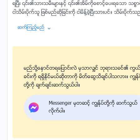
ရၿပီး ၎၏သားသမီးမ်ားႏွင့္ ၎၏အိမ္ကိုေစာင့္ေပးရေသာ သစၥာရွိ
ငါသိမ္းပိုက္သူ ျဖစ္မည္ဆိုျခင္းကို ငါမိန္႔ခဲ့ၿပီးသားပင္။ သိမ္း
အက်ိဳးနည္းျခင္းကို ႀကဳံေတြ႕ေစျခင္း ဟုလည္းဆိုလိုသည္။ 
—ႏႈတ္ကပတ္ေတာ္၊ အတြဲ (၁)၊ ဘုရားသခင္၏ 
ဆက္ၾကည့္မည္
ဆီး၍ ငါ့အေပၚ ေရွ႕ဆက္ဆန္႔က်င္ခုခံႏိုင္စြမ္း မရွိေတာ့ေအာင္ လ
အရ ၎၏ အဓိပၸာယ္မွာ သိမ္းပိုက္ျခင္း ျဖစ္သည္။ ငါ၏ရည္႐ြယ္ခ်က
သို႔မဟုတ္ အစီအစဥ္ပ်က္ေစျခင္းျပဳရန္ ထြက္သက္ဝင္သက္ရွိရန္မဆိုႏွင္
မ္းေစ၍ အၿပီးအပိုင္ ေခ်မႈန္းရန္ျဖစ္သည္ကို သင္တို႔သိသင့္သည္။ 
ယ္ရွိလာခဲ့သည္။ ေဝါဟာရဂယက္အနက္သည္ မည္သို႔ပင္ ျဖစ္ေနပါေစ 
မည္သို႔ေႏွာင္တရေျပာင္းလဲ မွသာလွ်င္ ဘုရားသခင္၏ ကြယ
ယ္ေၾကာင့္ဆိုေသာ္ လူသားမ်ိဳးႏြယ္သည္ ငါ၏အမႈအတြက္ အျဖည့္ခ
ခင္းကို ရရွိႏိုင္မယ္ဆိုတာကို မိတ္ေဆြသိခ်င္ပါသလား။ ကြၽန္ု
သည္ ငါ၏ရန္သူမွလြဲ၍ အျခားမဟုတ္ေပ။ လူသားမ်ိဳးႏြယ္သည္ ငါ့
တို႔ကို ခ်က္ခ်င္းဆက္သြယ္ပါ။
ငါ၏က်ိန္ျခင္းခံထားရေသာ မာရ္နတ္၏ သားသမီးပင္ ျဖစ္သည္။ လ
ဆီက ဆင္းသက္လာသူမွလြဲ၍ အျခားမဟုတ္ေပ။ လူသားမ်ိဳးႏြယ္သည္
Messenger မွတဆင့္ ကြၽန္ုပ္တို႔ကို ဆက္သြယ္
ခါမွ် မသင့္ျမတ္ႏိုင္ေသာ ရန္သူျဖစ္သည့္ မာရ္နတ္ဆိုး၏ အေမြအႏ
လိုက္ပါ။
လင္းေရာင္ ခပ္ေရးေရးပင္ သိပ္မရွိေသာ ေကာင္းကင္ျပင္ႀကီးသ
ရွ႕ ဆန္႔တန္းထားေသာ မိမိ၏လက္ သို႔မဟုတ္ ေခါင္းမၿပီး ၾကည့္သည့္အ
တ္ေအာင္ မည္းေမွာင္ေနသည့္ အေမွာင္ထုအတြင္း က်ေရာက္ေစျ