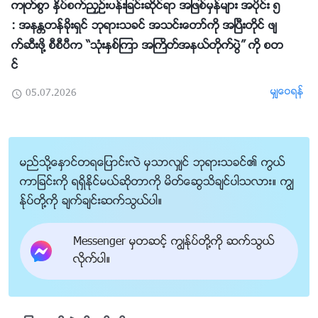
ကဳတ္စြာ ႏွိပ္စက္ညႇဥ္းပန္းျခင္းဆိုင္ရာ အျဖစ္မွန္မ်ား အပိုင္း ၅
: အနႏၲတန္ခိုးရွင္ ဘုရားသခင္ အသင္းေတာ္ကို အၿပီးတိုင္ ဖ်
က္ဆီးဖို႔ စီစီပီက “သုံးႏွစ္ၾကာ အႀကိတ္အနယ္တိုက္ပြဲ” ကို စတ
င္
မွ်ေဝရန္
05.07.2026
မည္သို႔ေႏွာင္တရေျပာင္းလဲ မွသာလွ်င္ ဘုရားသခင္၏ ကြယ္
ကာျခင္းကို ရရွိႏိုင္မယ္ဆိုတာကို မိတ္ေဆြသိခ်င္ပါသလား။ ကြၽ
န္ုပ္တို႔ကို ခ်က္ခ်င္းဆက္သြယ္ပါ။
Messenger မွတဆင့္ ကြၽန္ုပ္တို႔ကို ဆက္သြယ္
လိုက္ပါ။