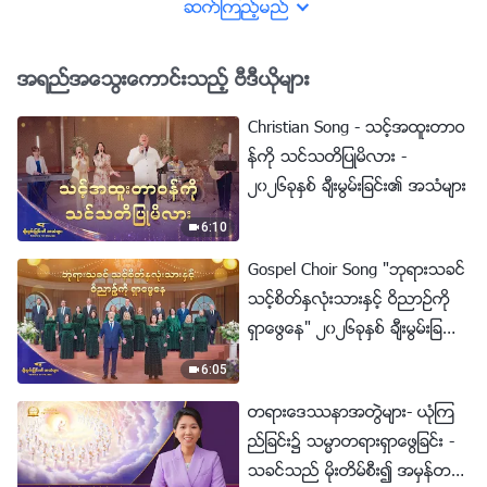
တ္စြာ ႏွိပ္စက္ညႇဥ္းပန္းမႈဆိုင္ရာ
ဆက္ၾကည့္မည္
အခ်က္အလက္ မွတ္တမ္း (အပိုင္း
၃)
အရည္အေသြးေကာင္းသည့္ ဗီဒီယိုမ်ား
Christian Song - သင့္အထူးတာဝ
န္ကို သင္သတိျပဳမိလား -
၂၀၂၆ခုႏွစ္ ခ်ီးမြမ္းျခင္း၏ အသံမ်ား
6:10
Gospel Choir Song "ဘုရားသခင္
သင့္စိတ္ႏွလုံးသားႏွင့္ ဝိညာဥ္ကို
ရွာေဖြေန" ၂၀၂၆ခုႏွစ္ ခ်ီးမြမ္းျခ
င္း၏ အသံမ်ား
6:05
တရားေဒႆနာအတြဲမ်ား- ယုံၾက
ည္ျခင္း၌ သမၼာတရားရွာေဖြျခင္း -
သခင္သည္ မိုးတိမ္စီး၍ အမွန္တက