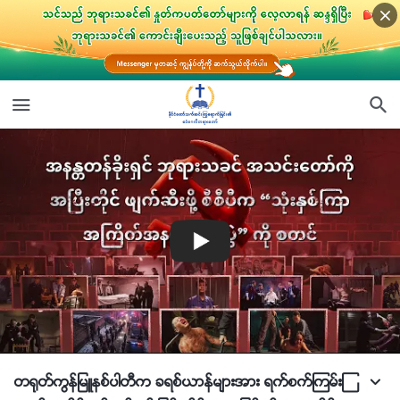
တ႐ုတ္ကြန္ျမဴနစ္ပါတီက ခရစ္ယာန္မ်ားအား ရက္စက္ၾကမ္းၾ