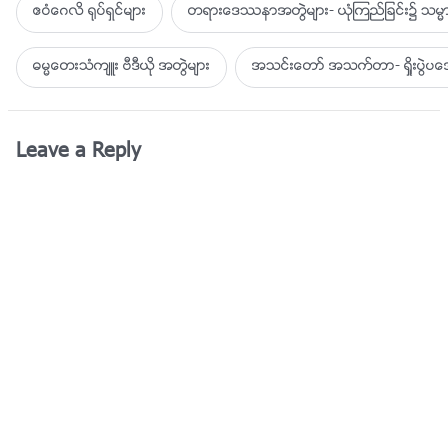
ဧဝံေဂလိ ႐ုပ္ရွင္မ်ား
တရားေဒႆနာအတြဲမ်ား- ယုံၾကည္ျခင္း၌ သမၼာ
ဓမၼေတးသံက်ဴး ဗီဒီယို အတြဲမ်ား
အသင္းေတာ္ အသက္တာ- ရႈိးပြဲ
Leave a Reply