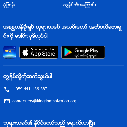
ပုံျပခန္း
ကြၽန္ုပ္တို႔အေၾကာင္း
အနႏၲတန္ခိုးရွင္ ဘုရားသခင္ အသင္းေတာ္ အက္ပလီေကးရွ
င္းကို ေဒါင္းလုဒ္လုပ္ပါ
ကြၽန္ုပ္တို႔ကိုဆက္သြယ္ပါ
+959-441-136-387
contact.my@kingdomsalvation.org
ဘုရားသခင္၏ ႏိုင္ငံေတာ္သည္ ေရာက္လာၿပီ။