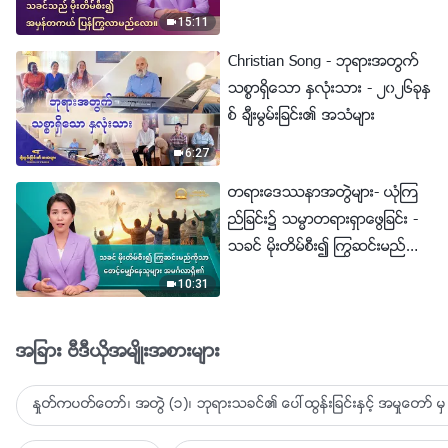
ယ္ ျပန္ႂကြလာမည္ေလာ။
15:11
Christian Song - ဘုရားအတြက္
သစၥာရွိေသာ ႏွလုံးသား - ၂၀၂၆ခုႏွ
စ္ ခ်ီးမြမ္းျခင္း၏ အသံမ်ား
6:27
တရားေဒႆနာအတြဲမ်ား- ယုံၾက
ည္ျခင္း၌ သမၼာတရားရွာေဖြျခင္း -
သခင္ မိုးတိမ္စီး၍ ႂကြဆင္းမည္ကို
သာ ေစာင့္ေမွ်ာ္ေနသူမ်ား အမဂၤ
10:31
လာရွိ၏
အျခား ဗီဒီယိုအမ်ိဳးအစားမ်ား
ႏႈတ္ကပတ္ေတာ္၊ အတြဲ (၁)၊ ဘုရားသခင္၏ ေပၚထြန္းျခင္းႏွင့္ အမႈေတာ္ မွ 