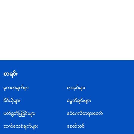
စာရင္း
မူလစာမ်က္ႏွာ
စာအုပ္မ်ား
ဗီဒီယိုမ်ား
ဓမၼသီခ်င္းမ်ား
ဖတ္႐ြတ္ျပျခင္းမ်ား
ဧဝံေဂလိတရားေတာ္
သက္ေသခံခ်က္မ်ား
ေခတ္သစ္