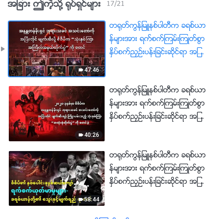
အျခား ဤကဲ့သို႔ ႐ုပ္ရွင္မ်ား
17
/
21
တ႐ုတ္ကြန္ျမဴနစ္ပါတီက ခရစ္ယာ
န္မ်ားအား ရက္စက္ၾကမ္းၾကဳတ္စြာ
ႏွိပ္စက္ညႇဥ္းပန္းျခင္းဆိုင္ရာ အျဖစ္
မွန္မ်ား အပိုင္း ၅ : အနႏၲတန္ခိုးရွင္
47:46
ဘုရားသခင္ အသင္းေတာ္ကို အၿ
တ႐ုတ္ကြန္ျမဴနစ္ပါတီက ခရစ္ယာ
ပီးတိုင္ ဖ်က္ဆီးဖို႔ စီစီပီက “သုံးႏွစ္ၾ
န္မ်ားအား ရက္စက္ၾကမ္းၾကဳတ္စြာ
ကာ အႀကိတ္အနယ္တိုက္ပြဲ” ကို စ
ႏွိပ္စက္ညႇဥ္းပန္းျခင္းဆိုင္ရာ အျဖစ္
တင္
မွန္မ်ား အပိုင္း ၄ : ၂၀၂၀ ခုႏွစ္မွာ
40:26
စီစီပီက အနႏၲတန္ခိုးရွင္ ဘုရားသ
တ႐ုတ္ကြန္ျမဴနစ္ပါတီက ခရစ္ယာ
ခင္ အသင္းေတာ္ကို အၿပီးတိုင္ ဖ်
န္မ်ားအား ရက္စက္ၾကမ္းၾကဳတ္စြာ
က္ဆီးရန္ ႀကိဳးပမ္းသည့္ သုံးႏွစ္ၾ
ႏွိပ္စက္ညႇဥ္းပန္းျခင္းဆိုင္ရာ အျဖစ္
ကာ “အလုံးစုံတိုက္ပြဲ” ကို စတင္ခဲ့
မွန္မ်ား အပိုင္း ၃ : စီစီပီ၏ ခရစ္
58:44
ယာန္မ်ားအေပၚ ရက္စက္ၾကမ္းၾကဳ