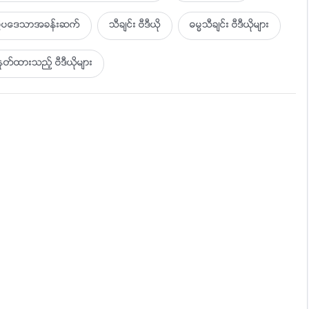
ပြဲပေဒသာအခန္းဆက္
သီခ်င္း ဗီဒီယို
ဓမၼသီခ်င္း ဗီဒီယိုမ်ား
ထားသည့္ ဗီဒီယိုမ်ား