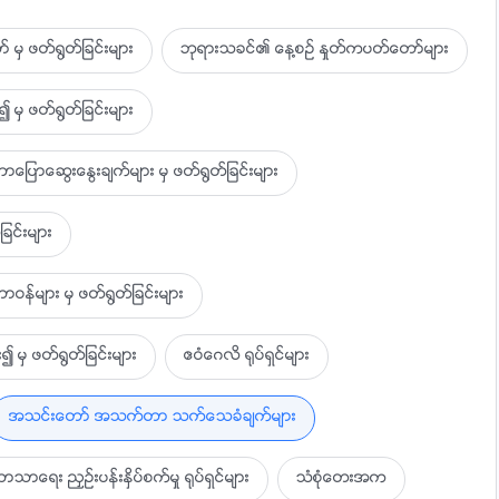
 မွ ဖတ္႐ြတ္ျခင္းမ်ား
ဘုရားသခင္၏ ေန႔စဥ္ ႏႈတ္ကပတ္ေတာ္မ်ား
 မွ ဖတ္႐ြတ္ျခင္းမ်ား
ာေဆြးေႏြးခ်က္မ်ား မွ ဖတ္႐ြတ္ျခင္းမ်ား
ခင္းမ်ား
ဝန္မ်ား မွ ဖတ္႐ြတ္ျခင္းမ်ား
၍ မွ ဖတ္႐ြတ္ျခင္းမ်ား
ဧဝံေဂလိ ႐ုပ္ရွင္မ်ား
အသင္းေတာ္ အသက္တာ သက္ေသခံခ်က္မ်ား
ာသာေရး ညႇဥ္းပန္းႏွိပ္စက္မႈ ႐ုပ္ရွင္မ်ား
သံစုံေတးအက