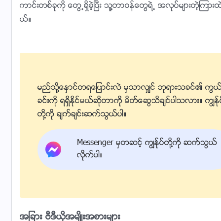
ကာင္းတစ္ခုကို ေတြ႕ရွိခဲ့ၿပီး သူ႔တာဝန္ေတြရဲ႕ အလုပ္မ်ားတဲ့
ယ္။
မည္သို႔ေႏွာင္တရေျပာင္းလဲ မွသာလွ်င္ ဘုရားသခင္၏ ကြယ
ခင္းကို ရရွိႏိုင္မယ္ဆိုတာကို မိတ္ေဆြသိခ်င္ပါသလား။ ကြၽန္ု
တို႔ကို ခ်က္ခ်င္းဆက္သြယ္ပါ။
Messenger မွတဆင့္ ကြၽန္ုပ္တို႔ကို ဆက္သြယ္
လိုက္ပါ။
အျခား ဗီဒီယိုအမ်ိဳးအစားမ်ား