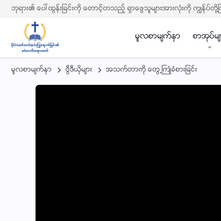
ဘုရား၏ ေပၚထြန္းျခင္းကို ေတာင့္တသည့္ ရွာေဖြသူမ်ားအားလုံးကို ကြၽန္ုပ္တို႔
မူလစာမ်က္ႏွာ
စာအုပ္မ်
မူလစာမ်က္ႏွာ
ဗြီဒီယိုမ်ား
အသက္တာကို ေတြ႕ႀကဳံခံစားျခင္း