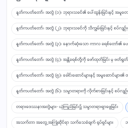
ႏႈတ္ကပတ္ေတာ္၊ အတြဲ (၁)၊ ဘုရားသခင္၏ ေပၚထြန္းျခင္းႏွင့္ အမႈေတာ္
ႏႈတ္ကပတ္ေတာ္၊ အတြဲ (၂)၊ ဘုရားသခင္ကို သိကြၽမ္းျခင္းႏွင့္ စပ္လ်ဥ္း၍
ႏႈတ္ကပတ္ေတာ္၊ အတြဲ (၃)၊ ေနာက္ဆုံးေသာ ကာလ ခရစ္ေတာ္၏ ေဟာေျပ
ႏႈတ္ကပတ္ေတာ္၊ အတြဲ (၄)၊ အႏၲိခရစ္တို႔ကို ေဖာ္ထုတ္ျခင္း မွ ဖတ္႐ြတ္ျ
ႏႈတ္ကပတ္ေတာ္၊ အတြဲ (၅)၊ ေခါင္းေဆာင္မ်ားႏွင့္ အမႈေဆာင္မ်ား၏ တာ
ႏႈတ္ကပတ္ေတာ္၊ အတြဲ (၆)၊ သမၼာတရားကို လိုက္စားျခင္းႏွင့္ စပ္လ်ဥ္း
တရားေဒႆနာအတြဲမ်ား- ယုံၾကည္ျခင္း၌ သမၼာတရားရွာေဖြျခင္း
အသက္တာ အေတြ႕အႀကဳံဆိုင္ရာ သက္ေသခံခ်က္ ႐ုပ္ရွင္မ်ား
ဘ