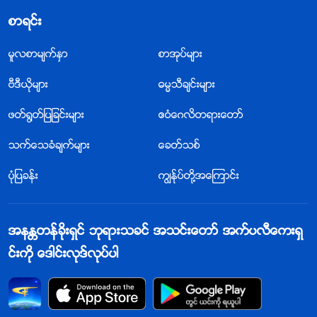
စာရင္း
မူလစာမ်က္ႏွာ
စာအုပ္မ်ား
ဗီဒီယိုမ်ား
ဓမၼသီခ်င္းမ်ား
ဖတ္႐ြတ္ျပျခင္းမ်ား
ဧဝံေဂလိတရားေတာ္
သက္ေသခံခ်က္မ်ား
ေခတ္သစ္
ပုံျပခန္း
ကြၽန္ုပ္တို႔အေၾကာင္း
အနႏၲတန္ခိုးရွင္ ဘုရားသခင္ အသင္းေတာ္ အက္ပလီေကးရွ
င္းကို ေဒါင္းလုဒ္လုပ္ပါ