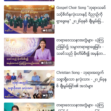
Gospel Choir Song "ဘုရားသခင္
သင့္စိတ္ႏွလုံးသားႏွင့္ ဝိညာဥ္ကို
ရွာေဖြေန" ၂၀၂၆ခုႏွစ္ ခ်ီးမြမ္းျခ
င္း၏ အသံမ်ား
6:05
တရားေဒႆနာအတြဲမ်ား- ယုံၾက
ည္ျခင္း၌ သမၼာတရားရွာေဖြျခင္း -
သခင္သည္ မိုးတိမ္စီး၍ အမွန္တက
ယ္ ျပန္ႂကြလာမည္ေလာ။
15:11
Christian Song - ဘုရားအတြက္
သစၥာရွိေသာ ႏွလုံးသား - ၂၀၂၆ခုႏွ
စ္ ခ်ီးမြမ္းျခင္း၏ အသံမ်ား
6:27
တရားေဒႆနာအတြဲမ်ား- ယုံၾက