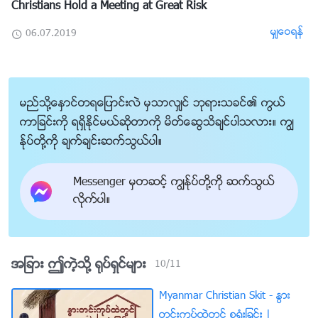
Christians Hold a Meeting at Great Risk
မွ်ေဝရန္
06.07.2019
မည္သို႔ေႏွာင္တရေျပာင္းလဲ မွသာလွ်င္ ဘုရားသခင္၏ ကြယ္
ကာျခင္းကို ရရွိႏိုင္မယ္ဆိုတာကို မိတ္ေဆြသိခ်င္ပါသလား။ ကြၽ
န္ုပ္တို႔ကို ခ်က္ခ်င္းဆက္သြယ္ပါ။
Messenger မွတဆင့္ ကြၽန္ုပ္တို႔ကို ဆက္သြယ္
လိုက္ပါ။
အျခား ဤကဲ့သို႔ ႐ုပ္ရွင္မ်ား
10
/
11
Myanmar Christian Skit - ႏြား
တင္းကုပ္ထဲတြင္ စု႐ုံးျခင္း |