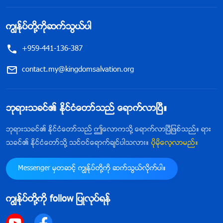
ကြၽန္ုပ္တို႔ကိုဆက္သြယ္ပါ
+959-441-136-387
contact.my@kingdomsalvation.org
ဘုရားသခင္၏ ႏိုင္ငံေတာ္သည္ ေရာက္လာၿပီ။
ဘုရားသခင္၏ ႏိုင္ငံေတာ္သည္ ဤေလာကသို႔ ေရာက္လာၿပီျဖစ္သည္။ ရား
သခင္၏ ႏိုင္ငံေတာ္သို႔ သင္ဝင္ေရာက္ခ်င္ပါသလား။
ပိုမိုေလ့လာမည္။
Messenger မွတဆင့္ ကြၽန္ုပ္တို႔ကို ဆက္သြယ္လိုက္ပါ။
ကြၽန္ုပ္တို႔ကို follow ျပဳလုပ္ရန္