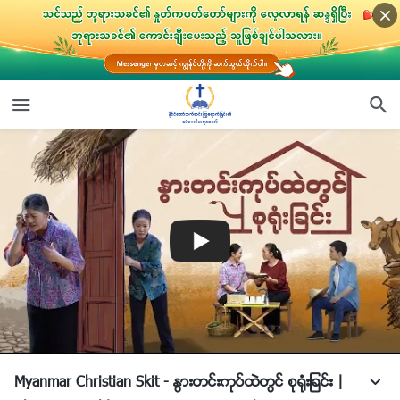
Myanmar Christian Skit - ႏြားတင္းကုပ္ထဲတြင္ စု႐ုံးျခင္း |