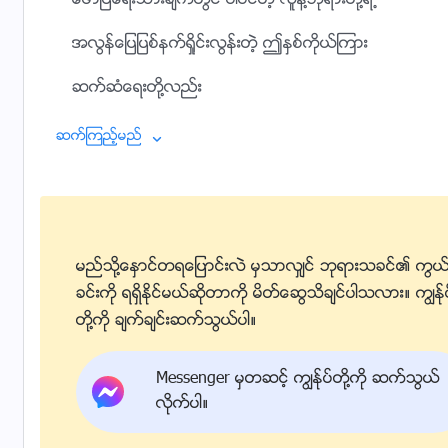
ေဖာ္ျပေရးသားခ်က္တြင္ ပါဝင္တဲ့ လူနဲ႔ဘုရားတို႔ရဲ႕
အလြန္ေျပျပစ္နက္ရႈိင္းလြန္းတဲ့ ဤႏွစ္ကိုယ္ၾကား
ဆက္ဆံေရးတို႔လည္း
ေလးစားအံ့ဖြယ္ ကြၽန္ုပ္တို႔စတင္ခံစားေစတယ္…
ဆက္ၾကည့္မည္
II
ဘုရား၏ျပည့္လွ်ံေသာအခ်စ္ကို လူအား အခမဲ့ေပးအပ္
ကိုယ္ေတာ့္ေမတၱာေတာ္ျဖင့္ ရစ္ပတ္
မည္သို႔ေႏွာင္တရေျပာင္းလဲ မွသာလွ်င္ ဘုရားသခင္၏ ကြယ
ခင္းကို ရရွိႏိုင္မယ္ဆိုတာကို မိတ္ေဆြသိခ်င္ပါသလား။ ကြၽန္ု
လူသည္ အျပစ္နဲ႔ လုံးဝကင္းစင္ ပူပင္ေၾကာင့္ၾကမႈမရွိ စိုးရိမ္စိ
တို႔ကို ခ်က္ခ်င္းဆက္သြယ္ပါ။
ခ်မ္းေျမ့စြာအသက္ရွင္သည္ ဘုရားေရွ႕တြင္
Messenger မွတဆင့္ ကြၽန္ုပ္တို႔ကို ဆက္သြယ္
လူကိုေစာင့္ေရွာက္ထားၿပီး သူ႔အေတာင္ေတာ္ေအာက္တြင္ 
လိုက္ပါ။
အို… လူေတြရဲ႕ ေျပာဆိုသမွ် ျပဳေလသမွ်