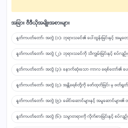
ဘုရားႏွင့္ေပါင္းစပ္ႏြယ္ ခြဲျခားမရ…
အျခား ဗီဒီယိုအမ်ိဳးအစားမ်ား
III
လူသားအား ဘုရား ဖန္ဆင္းခ်ိန္ အစဦး၌ လူသားအား
ႏႈတ္ကပတ္ေတာ္၊ အတြဲ (၁)၊ ဘုရားသခင္၏ ေပၚထြန္းျခင္းႏွင့္ အမႈေတာ္
ဘုရားရွင္ ကြယ္ကာေစာင့္ေရွာက္ အေတာင္ေတာ္ရိပ္ရဲ႕ေအ
ႏႈတ္ကပတ္ေတာ္၊ အတြဲ (၂)၊ ဘုရားသခင္ကို သိကြၽမ္းျခင္းႏွင့္ စပ္လ်ဥ္း၍
ဘယ္လိုတာဝန္ယူေစာင့္ေရွာက္ခဲ့သလဲ
ႏႈတ္ကပတ္ေတာ္၊ အတြဲ (၃)၊ ေနာက္ဆုံးေသာ ကာလ ခရစ္ေတာ္၏ ေဟာေျပ
ကြယ္ကာလို႔ ေစာင့္ၾကည့္ေပးတယ္ လူအေပၚဘုရား၏လုပ္ရပ
ႏႈတ္ကပတ္ေတာ္၊ အတြဲ (၄)၊ အႏၲိခရစ္တို႔ကို ေဖာ္ထုတ္ျခင္း မွ ဖတ္႐ြတ္ျ
လူေတြ ကိုးစားယုံၾကည္ၿပီး သူ႔စကားအား နာခံဖို႔ ဘုရားေမွ်ာ္လ
ဒီအရာေတြဟာ ဘုရားက လူအား ေတာင္းတဲ့ ပထမဦးဆုံးအ
ႏႈတ္ကပတ္ေတာ္၊ အတြဲ (၅)၊ ေခါင္းေဆာင္မ်ားႏွင့္ အမႈေဆာင္မ်ား၏ တာ
IV
ႏႈတ္ကပတ္ေတာ္၊ အတြဲ (၆)၊ သမၼာတရားကို လိုက္စားျခင္းႏွင့္ စပ္လ်ဥ္း
ထိုသို႔ေမွ်ာ္လင့္ခ်က္နဲ႔ ဤသို႔မိန႔္ႁမြက္ခဲ့သည့္စကား