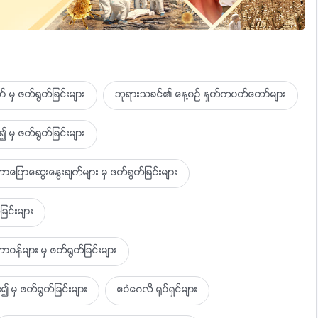
 မွ ဖတ္႐ြတ္ျခင္းမ်ား
ဘုရားသခင္၏ ေန႔စဥ္ ႏႈတ္ကပတ္ေတာ္မ်ား
ာက္၌
 မွ ဖတ္႐ြတ္ျခင္းမ်ား
ာေဆြးေႏြးခ်က္မ်ား မွ ဖတ္႐ြတ္ျခင္းမ်ား
္
ခင္းမ်ား
င့္
ရာ…
ဝန္မ်ား မွ ဖတ္႐ြတ္ျခင္းမ်ား
၍ မွ ဖတ္႐ြတ္ျခင္းမ်ား
ဧဝံေဂလိ ႐ုပ္ရွင္မ်ား