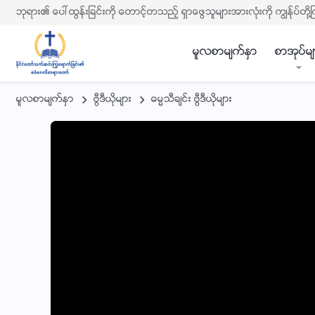
ဘုရား၏ ေပၚထြန္းျခင္းကို ေတာင့္တသည့္ ရွာေဖြသူမ်ားအားလုံးကို ကြၽန္ုပ္တို႔
မူလစာမ်က္ႏွာ
စာအုပ္မ်
မူလစာမ်က္ႏွာ
ဗြီဒီယိုမ်ား
ဓမၼသီခ်င္း ဗြီဒီယိုမ်ား