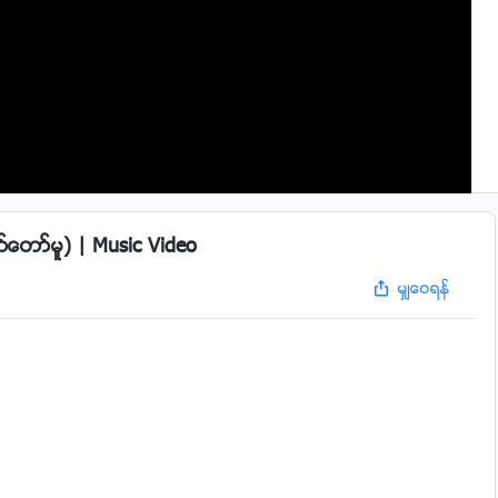
ေတာ္မူ) | Music Video
မွ်ေဝရန္