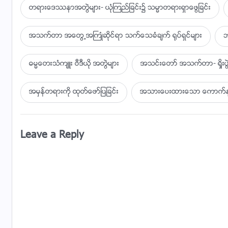
တရားေဒႆနာအတြဲမ်ား- ယုံၾကည္ျခင္း၌ သမၼာတရားရွာေဖြျခင္း
ဥယ်ာဥ္ထဲ၌ ရွိသမွ်အပင္သီးကို သင္တို႔စိတ္ႀကိဳက္စားႏိုင္သည
အသက္တာ အေတြ႕အႀကဳံဆိုင္ရာ သက္ေသခံခ်က္ ႐ုပ္ရွင္မ်ား
သို႔ေသာ္ ေကာင္းမေကာင္းသိကြၽမ္းရာအသီးကို
ဘ
အဆိုးနဲ႔အေကာင္းကို သိကြၽမ္းမယ့္အသီးကို
ဓမၼေတးသံက်ဴး ဗီဒီယို အတြဲမ်ား
အသင္းေတာ္ အသက္တာ- ရႈိး
သင္သည္ လုံးဝမစားရ
အမွန္တရားကို ထုတ္ေဖာ္ျပျခင္း
အသားေပးထားေသာ ေကာက္ႏုတ္
ထိုသို႔ စားေသာေန႔မွာပင္ သင္သည္ အမွန္ပင္ေသလိမ့္မည္
ဤစကားတို႔က ဘုရား၏အလိုေဆာင္စကား
Leave a Reply
လူအတြက္ သူ႔ရဲ႕ႏွလုံးသားမွာ အပူအပင္ရွိေၾကာင္း သိျမင္ေစ
V
ဤစကားတို႔၌ ဘုရားရွင္၏စိတ္ကို ကြၽန္ုပ္တို႔ေတြ႕ျမင္
သူ႔စိတ္အတြင္း ခ်စ္၍ ဂ႐ုစိုက္မႈႏွင့္ စိုးရိမ္မႈမ်ား ရွိပါ့မလား