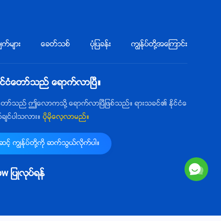
က္မ်ား
ေခတ္သစ္
ပုံျပခန္း
ကြၽန္ုပ္တို႔အေၾကာင္း
ုင္ငံေတာ္သည္ ေရာက္လာၿပီ။
ံေတာ္သည္ ဤေလာကသို႔ ေရာက္လာၿပီျဖစ္သည္။ ရားသခင္၏ ႏိုင္ငံေ
က္ခ်င္ပါသလား။
ပိုမိုေလ့လာမည္။
့္ ကြၽန္ုပ္တို႔ကို ဆက္သြယ္လိုက္ပါ။
llow ျပဳလုပ္ရန္