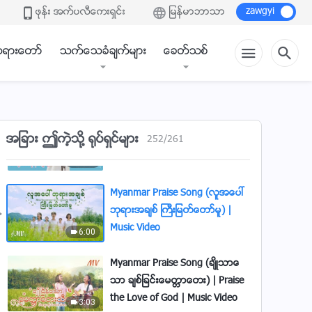
တြက္ဘုရားသခင္ လုပ္ေဆာင္သမွ်
ဖုန္း အက္ပလီေကးရွင္း
ျမန္မာဘာသာ
တိုင္းသည္စိတ္ရင္းမွန္ျဖင့္လုပ္ေဆာ
5:18
င္ျခင္းျဖစ္၏)
ရားေတာ္
သက္ေသခံခ်က္မ်ား
ေခတ္သစ္
Praise Song (ဘုရားသခင္၏ႂကြ
လာျခင္းႏွင့္ ႀကဳံဆုံရသည္မွာ ကြၽန္ုပ္
တို႔ ကံေကာင္းလွေပ၏)
3:08
Myanmar Praise Song
အျခား ဤကဲ့သို႔ ႐ုပ္ရွင္မ်ား
252
/
261
(ဘုရား၏လူမ်ိဳးအားလုံး ကိုယ္ေတာ္
ကို အစြမ္းကုန္ ခ်ီးမြမ္း) | Music
4:32
Video
Myanmar Praise Song (လူအေပၚ
ဘုရားအခ်စ္ ႀကီးျမတ္ေတာ္မူ) |
Music Video
6:00
Myanmar Praise Song (ခ်ိဳသာေ
သာ ခ်စ္ျခင္းေမတၱာေတး) | Praise
the Love of God | Music Video
3:03