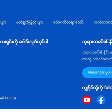
းမ်ား
ဖတ္႐ြတ္ျပျခင္းမ်ား
ဧဝံေဂလိတရားေတာ္
သက္ေသခံခ်
ွင္းကို ေဒါင္းလုဒ္လုပ္ပါ
ဘုရားသခင္၏ ႏိ
ဘုရားသခင္၏ ႏိုင္င
တာ္သို႔ သင္ဝင္ေရာ
Messenger မွတဆင
ကြၽန္ုပ္တို႔ကို fo
ation.org