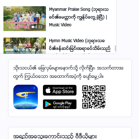
Myanmar Praise Song (ဘုရားသ
ခင္၏ေမတၱာကို ကြၽန္ုပ္ေတြ႕ခဲ့ၿပီ) |
Music Video
3:32
Hymn Music Video (ဘုရားသခ
င္၏ဖန္ဆင္းျခင္းအရာခပ္သိမ္းသည္
သူ၏အုပ္စိုးမႈေအာက္သို႔ လာေရာက္
4:43
ရမည္)
သိုးသငယ္၏ ေျခလွမ္းမ်ားေနာက္သို႔ လိုက္ၿပီး၊ အသက္တာအ
ေတးသီခ်င္း (တိုင္းႏိုင္ငံအားလုံးမွ
တြက္ ႂကြယ္ဝေသာ အေထာက္အပံ့ကို ေပ်ာ္ေမြ႕ပါ။
ဘုရား၏လူမ်ားသည္ သူတို႔၏ခံစား
ခ်က္မ်ားအား အတူတကြ ေဖာ္ျပၾက
5:15
သည္)
Myanmar Christian Song
(ဘုရား၏အမႈေတာ္မ်ား စၾကဝဠာျပ
င္က်ယ္ႀကီးအား ျဖည့္ဆည္း)
3:38
Myanmar Christian Song
အရည္အေသြးေကာင္းသည့္ ဗီဒီယိုမ်ား