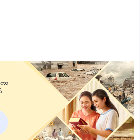
္ကာျ
ပ္
တ္မရွိ
ေနေစ