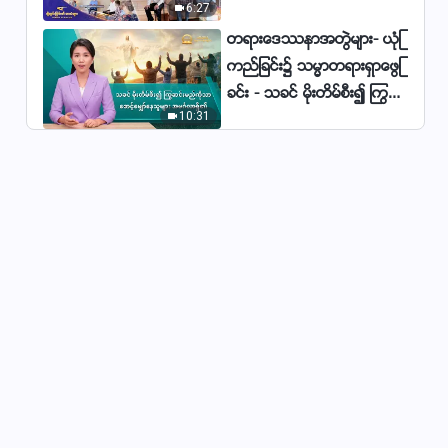
6:27
မ်ား
တရားေဒႆနာအတြဲမ်ား- ယုံၾ
ကည္ျခင္း၌ သမၼာတရားရွာေဖြျ
ခင္း - သခင္ မိုးတိမ္စီး၍ ႂကြဆ
10:31
င္းမည္ကိုသာ ေစာင့္ေမွ်ာ္ေနသူ
မ်ား အမဂၤလာရွိ၏