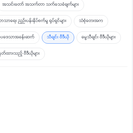
အသင္းေတာ္ အသက္တာ သက္ေသခံခ်က္မ်ား
္
ာသာေရး ညႇဥ္းပန္းႏွိပ္စက္မႈ ႐ုပ္ရွင္မ်ား
သံစုံေတးအက
ပြဲပေဒသာအခန္းဆက္
သီခ်င္း ဗီဒီယို
ဓမၼသီခ်င္း ဗီဒီယိုမ်ား
ထားသည့္ ဗီဒီယိုမ်ား