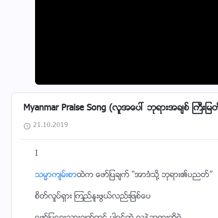
Myanmar Praise Song (လူအေပၚ ဘုရားအခ်စ္ ႀကီးျမတ္
21.10.2019
I
သမၼာက်မ္းစာ
ထဲက ေဖာ္ျပခ်က္ “အာဒံသို႔ ဘုရား၏ပညတ္”
စိတ္လႈပ္ရွား ၾကည္ႏူးဖြယ္လည္းျဖစ္ေပ