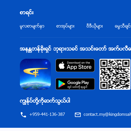
သင္သည္ သူႏွင့္နီးစပ္မည္လား
စာရင္း
ဤအခ်က္ေၾကာင့္ ကြၽန္ုပ္ျမင္
မူလစာမ်က္ႏွာ
စာအုပ္မ်ား
ဗီဒီယိုမ်ား
ဓမၼသီခ်င္
ဘယ္မွ်ႀကီးျမတ္ ဘုရားအခ်စ္က လူသားအေပၚ
ထိုအေရးႀကီးဆုံးအရာထက္ ပိုအေရးႀကီးတာ
အနႏၲတန္ခိုးရွင္ ဘုရားသခင္ အသင္းေတာ္ အက္ပလီေကးရ
လူေတြ ဘုရား၏အခ်စ္ကို ခံစားသိရွိရႏိုင္ျခင္းပင္
ႏႈတ္ကပတ္ေတာ္သည္ လူ႔ဇာတိ၌ ေပၚလာ၏ မွ
ကြၽန္ုပ္တို႔ကိုဆက္သြယ္ပါ
+959-441-136-387
contact.my@kingdomsalv