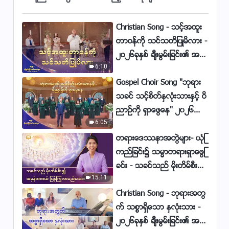
(ဘုရား၏ေမတၱာ ကြၽႏု္ပ္ႏွလုံးသား
ကို ဝန္းရံ)
4:10
Christian Song - သင့္အထူး
တာဝန္ကို သင္သတိျပဳမိလား -
Myanmar Christian Song (ဘုရား
၂၀၂၆ခုႏွစ္ ခ်ီးမြမ္းျခင္း၏ အသံ
သခင္၏ ခ်စ္ျခင္းေမတၱာသည္ ကြၽန္ု
6:10
မ်ား
ပ္တို႔အား နီးေစၿပီ)
4:19
Gospel Choir Song "ဘုရား
သခင္ သင့္စိတ္ႏွလုံးသားႏွင့္ ဝိ
Myanmar Christian Song(ဘဝ သ
က္ေသ) Christians Love God
ညာဥ္ကို ရွာေဖြေန" ၂၀၂၆ခုႏွစ္
Unswervingly
6:05
ခ်ီးမြမ္းျခင္း၏ အသံမ်ား
6:07
တရားေဒႆနာအတြဲမ်ား- ယုံၾ
Myanmar Christian Song
ကည္ျခင္း၌ သမၼာတရားရွာေဖြျ
(ဘုရား၏စစ္မွန္ေသာေမတၱာ) |
ခင္း - သခင္သည္ မိုးတိမ္စီး၍
Music Video
2:55
15:11
အမွန္တကယ္ ျပန္ႂကြလာမ
ည္ေလာ။
Christian Song - ဘုရားအတြ
က္ သစၥာရွိေသာ ႏွလုံးသား -
၂၀၂၆ခုႏွစ္ ခ်ီးမြမ္းျခင္း၏ အသံ