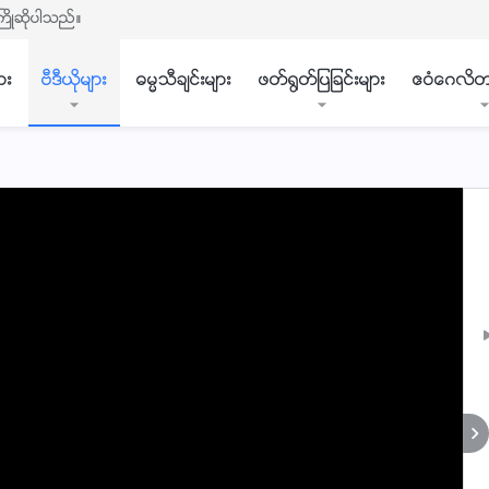
ႀကိဳဆိုပါသည္။
ား
ဗီဒီယိုမ်ား
ဓမၼသီခ်င္းမ်ား
ဖတ္႐ြတ္ျပျခင္းမ်ား
ဧဝံေဂလိတ