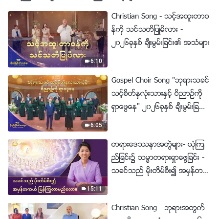
Christian Song - သင့္အထူးတာဝ
န္ကို သင္သတိျပဳမိလား -
၂၀၂၆ခုႏွစ္ ခ်ီးမြမ္းျခင္း၏ အသံမ်ား
6:10
Gospel Choir Song "ဘုရားသခင္
သင့္စိတ္ႏွလုံးသားႏွင့္ ဝိညာဥ္ကို
ရွာေဖြေန" ၂၀၂၆ခုႏွစ္ ခ်ီးမြမ္းျခ
င္း၏ အသံမ်ား
6:05
တရားေဒႆနာအတြဲမ်ား- ယုံၾက
ည္ျခင္း၌ သမၼာတရားရွာေဖြျခင္း -
သခင္သည္ မိုးတိမ္စီး၍ အမွန္တက
ယ္ ျပန္ႂကြလာမည္ေလာ။
15:11
Christian Song - ဘုရားအတြက္