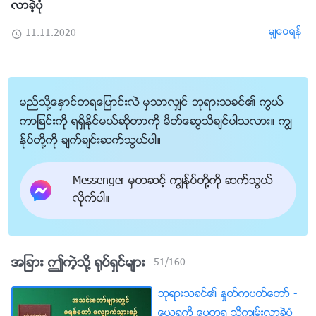
လာခဲ့ပုံ
မွ်ေဝရန္
11.11.2020
မည္သို႔ေႏွာင္တရေျပာင္းလဲ မွသာလွ်င္ ဘုရားသခင္၏ ကြယ္
ကာျခင္းကို ရရွိႏိုင္မယ္ဆိုတာကို မိတ္ေဆြသိခ်င္ပါသလား။ ကြၽ
န္ုပ္တို႔ကို ခ်က္ခ်င္းဆက္သြယ္ပါ။
Messenger မွတဆင့္ ကြၽန္ုပ္တို႔ကို ဆက္သြယ္
လိုက္ပါ။
အျခား ဤကဲ့သို႔ ႐ုပ္ရွင္မ်ား
51
/
160
ဘုရားသခင္၏ ႏႈတ္ကပတ္ေတာ္ -
ေယရႈကို ေပတ႐ု သိကြၽမ္းလာခဲ့ပုံ