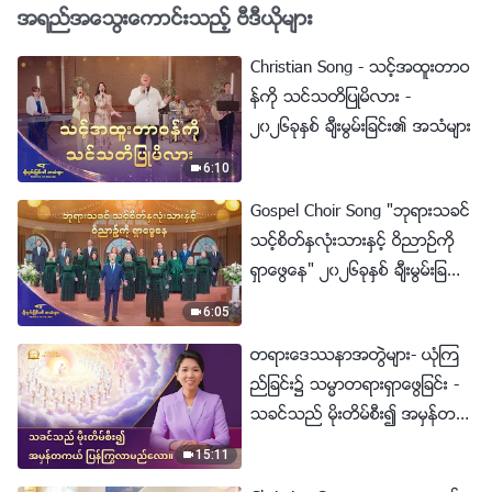
အရည္အေသြးေကာင္းသည့္ ဗီဒီယိုမ်ား
Christian Song - သင့္အထူးတာဝ
န္ကို သင္သတိျပဳမိလား -
၂၀၂၆ခုႏွစ္ ခ်ီးမြမ္းျခင္း၏ အသံမ်ား
6:10
Gospel Choir Song "ဘုရားသခင္
သင့္စိတ္ႏွလုံးသားႏွင့္ ဝိညာဥ္ကို
ရွာေဖြေန" ၂၀၂၆ခုႏွစ္ ခ်ီးမြမ္းျခ
င္း၏ အသံမ်ား
6:05
တရားေဒႆနာအတြဲမ်ား- ယုံၾက
ည္ျခင္း၌ သမၼာတရားရွာေဖြျခင္း -
သခင္သည္ မိုးတိမ္စီး၍ အမွန္တက
ယ္ ျပန္ႂကြလာမည္ေလာ။
15:11