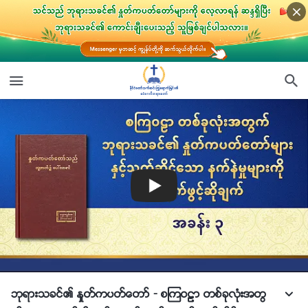
ဘုရားသခင္၏ ႏႈတ္ကပတ္ေတာ္ - စၾကဝဠာ တစ္ခုလုံးအတြ