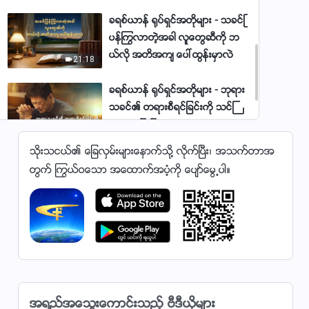
ခရစ္ယာန္ ႐ုပ္ရွင္အတိုမ်ား - သခင္ျ
ပန္ႂကြလာတဲ့အခါ လူေတြဆီကို ဘ
ယ္လို အတိအက် ေပၚထြန္းမွာလဲ
21:18
ခရစ္ယာန္ ႐ုပ္ရွင္အတိုမ်ား - ဘုရား
သခင္၏ တရားစီရင္ျခင္းကို သင္ႀ
ကဳံေတြ႕ၿပီးၿပီလား
31:19
သိုးသငယ္၏ ေျခလွမ္းမ်ားေနာက္သို႔ လိုက္ၿပီး၊ အသက္တာအ
ခရစ္ယာန္ ႐ုပ္ရွင္အတိုမ်ား - အျပ
တြက္ ႂကြယ္ဝေသာ အေထာက္အပံ့ကို ေပ်ာ္ေမြ႕ပါ။
စ္ေတြကို လႊတ္ၿငိမ္းခ်မ္းသာခြင့္ ေပးျ
ခင္းက တကယ္ပဲ ေကာင္းကင္ႏိုင္ငံ
13:37
ကို သြားဖို႔လက္မွတ္လား
အရည္အေသြးေကာင္းသည့္ ဗီဒီယိုမ်ား