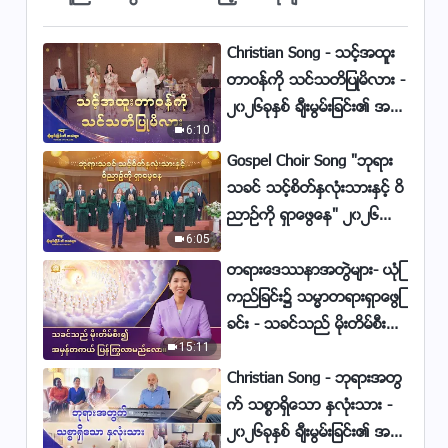
Christian Song - သင့္အထူး
တာဝန္ကို သင္သတိျပဳမိလား -
၂၀၂၆ခုႏွစ္ ခ်ီးမြမ္းျခင္း၏ အသံ
6:10
မ်ား
Gospel Choir Song "ဘုရား
သခင္ သင့္စိတ္ႏွလုံးသားႏွင့္ ဝိ
ညာဥ္ကို ရွာေဖြေန" ၂၀၂၆ခုႏွစ္
6:05
ခ်ီးမြမ္းျခင္း၏ အသံမ်ား
တရားေဒႆနာအတြဲမ်ား- ယုံၾ
ကည္ျခင္း၌ သမၼာတရားရွာေဖြျ
ခင္း - သခင္သည္ မိုးတိမ္စီး၍
15:11
အမွန္တကယ္ ျပန္ႂကြလာမ
ည္ေလာ။
Christian Song - ဘုရားအတြ
က္ သစၥာရွိေသာ ႏွလုံးသား -
၂၀၂၆ခုႏွစ္ ခ်ီးမြမ္းျခင္း၏ အသံ