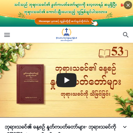
ဘုရားသခင္၏ ေန႔စဥ္ ႏႈတ္ကပတ္ေတာ္မ်ား- ဘုရားသခင္ကို