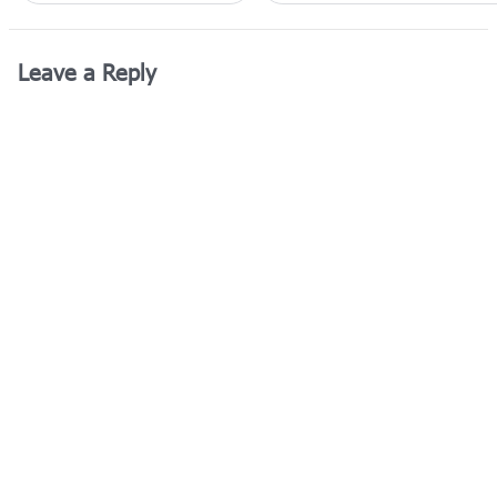
Leave a Reply