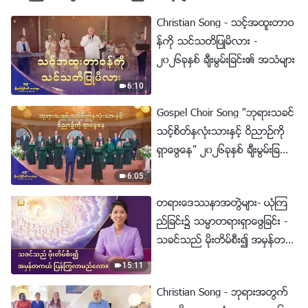
Christian Song - သင့္အထူးတာဝ
န္ကို သင္သတိျပဳမိလား -
၂၀၂၆ခုႏွစ္ ခ်ီးမြမ္းျခင္း၏ အသံမ်ား
6:10
Gospel Choir Song "ဘုရားသခင္
သင့္စိတ္ႏွလုံးသားႏွင့္ ဝိညာဥ္ကို
ရွာေဖြေန" ၂၀၂၆ခုႏွစ္ ခ်ီးမြမ္းျခ
င္း၏ အသံမ်ား
6:05
တရားေဒႆနာအတြဲမ်ား- ယုံၾက
ည္ျခင္း၌ သမၼာတရားရွာေဖြျခင္း -
သခင္သည္ မိုးတိမ္စီး၍ အမွန္တက
ယ္ ျပန္ႂကြလာမည္ေလာ။
15:11
Christian Song - ဘုရားအတြက္