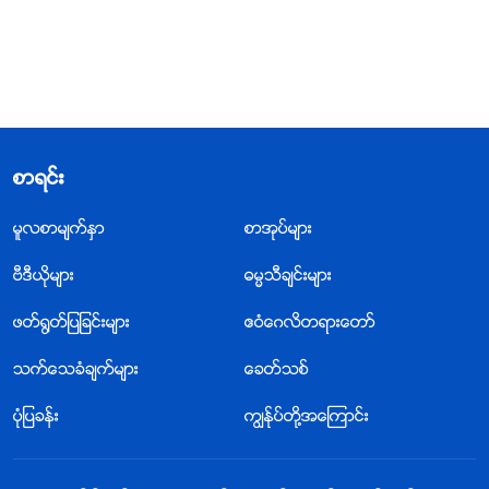
စာရင္း
မူလစာမ်က္ႏွာ
စာအုပ္မ်ား
ဗီဒီယိုမ်ား
ဓမၼသီခ်င္းမ်ား
ဖတ္႐ြတ္ျပျခင္းမ်ား
ဧဝံေဂလိတရားေတာ္
သက္ေသခံခ်က္မ်ား
ေခတ္သစ္
ပုံျပခန္း
ကြၽန္ုပ္တို႔အေၾကာင္း