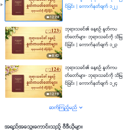
င္ျခင္း | ေကာက္ႏုတ္ခ်က္ ၁၂၂
12:24
ဘုရားသခင္၏ ေန႔စဥ္ ႏႈတ္ကပ
တ္ေတာ္မ်ား- ဘုရားသခင္ကို သိျမ
င္ျခင္း | ေကာက္ႏုတ္ခ်က္ ၁၂၃
8:42
ဘုရားသခင္၏ ေန႔စဥ္ ႏႈတ္ကပ
တ္ေတာ္မ်ား- ဘုရားသခင္ကို သိျမ
င္ျခင္း | ေကာက္ႏုတ္ခ်က္ ၁၂၄
12:18
ဆက္ၾကည့္မည္
အရည္အေသြးေကာင္းသည့္ ဗီဒီယိုမ်ား