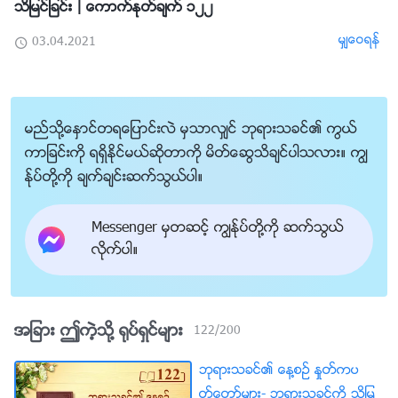
သိျမင္ျခင္း | ေကာက္ႏုတ္ခ်က္ ၁၂၂
မွ်ေဝရန္
03.04.2021
မည္သို႔ေႏွာင္တရေျပာင္းလဲ မွသာလွ်င္ ဘုရားသခင္၏ ကြယ္
ကာျခင္းကို ရရွိႏိုင္မယ္ဆိုတာကို မိတ္ေဆြသိခ်င္ပါသလား။ ကြၽ
န္ုပ္တို႔ကို ခ်က္ခ်င္းဆက္သြယ္ပါ။
Messenger မွတဆင့္ ကြၽန္ုပ္တို႔ကို ဆက္သြယ္
လိုက္ပါ။
အျခား ဤကဲ့သို႔ ႐ုပ္ရွင္မ်ား
122
/
200
ဘုရားသခင္၏ ေန႔စဥ္ ႏႈတ္ကပ
တ္ေတာ္မ်ား- ဘုရားသခင္ကို သိျမ