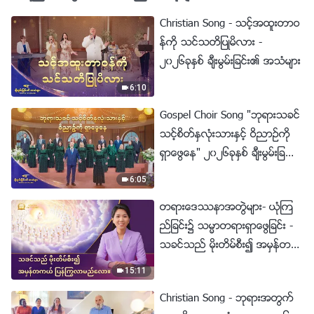
Christian Song - သင့္အထူးတာဝ
န္ကို သင္သတိျပဳမိလား -
၂၀၂၆ခုႏွစ္ ခ်ီးမြမ္းျခင္း၏ အသံမ်ား
6:10
Gospel Choir Song "ဘုရားသခင္
သင့္စိတ္ႏွလုံးသားႏွင့္ ဝိညာဥ္ကို
ရွာေဖြေန" ၂၀၂၆ခုႏွစ္ ခ်ီးမြမ္းျခ
င္း၏ အသံမ်ား
6:05
တရားေဒႆနာအတြဲမ်ား- ယုံၾက
ည္ျခင္း၌ သမၼာတရားရွာေဖြျခင္း -
သခင္သည္ မိုးတိမ္စီး၍ အမွန္တက
ယ္ ျပန္ႂကြလာမည္ေလာ။
15:11
Christian Song - ဘုရားအတြက္