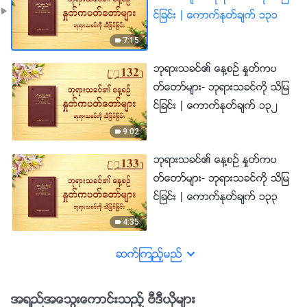
င္ျခင္း | ေကာက္ႏုတ္ခ်က္ ၁၃၁
7:15
ဘုရားသခင္၏ ေန႔စဥ္ ႏႈတ္ကပ
တ္ေတာ္မ်ား- ဘုရားသခင္ကို သိျမ
င္ျခင္း | ေကာက္ႏုတ္ခ်က္ ၁၃၂
9:02
ဘုရားသခင္၏ ေန႔စဥ္ ႏႈတ္ကပ
တ္ေတာ္မ်ား- ဘုရားသခင္ကို သိျမ
င္ျခင္း | ေကာက္ႏုတ္ခ်က္ ၁၃၃
4:35
ဆက္ၾကည့္မည္
အရည္အေသြးေကာင္းသည့္ ဗီဒီယိုမ်ား