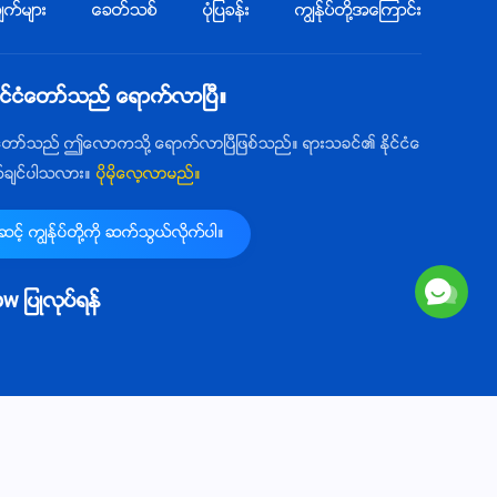
က္မ်ား
ေခတ္သစ္
ပုံျပခန္း
ကြၽန္ုပ္တို႔အေၾကာင္း
ုင္ငံေတာ္သည္ ေရာက္လာၿပီ။
ံေတာ္သည္ ဤေလာကသို႔ ေရာက္လာၿပီျဖစ္သည္။ ရားသခင္၏ ႏိုင္ငံေ
က္ခ်င္ပါသလား။
ပိုမိုေလ့လာမည္။
့္ ကြၽန္ုပ္တို႔ကို ဆက္သြယ္လိုက္ပါ။
llow ျပဳလုပ္ရန္
ူဝါဒ