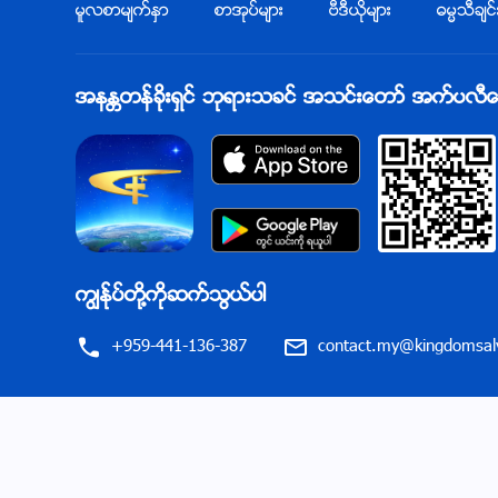
မူလစာမ်က္ႏွာ
စာအုပ္မ်ား
ဗီဒီယိုမ်ား
ဓမၼသီခ်င္
အနႏၲတန္ခိုးရွင္ ဘုရားသခင္ အသင္းေတာ္ အက္ပလီေကးရ
ကြၽန္ုပ္တို႔ကိုဆက္သြယ္ပါ
+959-441-136-387
contact.my@kingdomsalv
မွ်ေဝရန္
အသုံးျပဳျခင္းဆိုင္ရာ စည္းမ်ဥ္းစည္းကမ္းမ်ား
ကိုယ္ေရးလုံၿခဳံမႈ မူ
Copyright © 2026
အနႏၲတန္ခိုးရွင္ ဘုရားသခင္ အသင္းေတာ္ လုပ္ပိုင