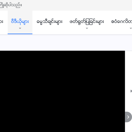
ႀကိဳဆိုပါသည္။
ား
ဗီဒီယိုမ်ား
ဓမၼသီခ်င္းမ်ား
ဖတ္႐ြတ္ျပျခင္းမ်ား
ဧဝံေဂလိတ