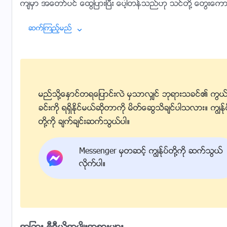
—ႏႈတ္ကပတ္ေတာ္၊ အတြဲ (၂)၊ ဘုရားသခင
ဆက္ၾကည့္မည္
မည္သို႔ေႏွာင္တရေျပာင္းလဲ မွသာလွ်င္ ဘုရားသခင္၏ ကြယ
ခင္းကို ရရွိႏိုင္မယ္ဆိုတာကို မိတ္ေဆြသိခ်င္ပါသလား။ ကြၽန္ု
တို႔ကို ခ်က္ခ်င္းဆက္သြယ္ပါ။
Messenger မွတဆင့္ ကြၽန္ုပ္တို႔ကို ဆက္သြယ္
လိုက္ပါ။