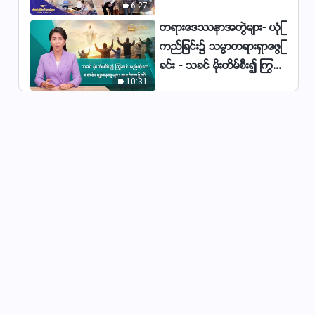
11:14
6:27
မ်ား
တရားေဒႆနာအတြဲမ်ား- ယုံၾ
ဘုရားသခင္၏ ေန႔စဥ္ ႏႈတ္ကပတ္ေ
ကည္ျခင္း၌ သမၼာတရားရွာေဖြျ
တာ္မ်ား- ဘုရားသခင္ကို သိျမင္ျခင္း
ခင္း - သခင္ မိုးတိမ္စီး၍ ႂကြဆ
| ေကာက္ႏုတ္ခ်က္ ၁၅၂
11:07
10:31
င္းမည္ကိုသာ ေစာင့္ေမွ်ာ္ေနသူ
မ်ား အမဂၤလာရွိ၏
ဘုရားသခင္၏ ေန႔စဥ္ ႏႈတ္ကပတ္ေ
တာ္မ်ား- ဘုရားသခင္ကို သိျမင္ျခင္း
| ေကာက္ႏုတ္ခ်က္ ၁၅၃
9:51
ဘုရားသခင္၏ ေန႔စဥ္ ႏႈတ္ကပတ္ေ
တာ္မ်ား- ဘုရားသခင္ကို သိျမင္ျခင္း
| ေကာက္ႏုတ္ခ်က္ ၁၅၄
8:01
ဘုရားသခင္၏ ေန႔စဥ္ ႏႈတ္ကပတ္ေ
တာ္မ်ား- ဘုရားသခင္ကို သိျမင္ျခင္း
| ေကာက္ႏုတ္ခ်က္ ၁၅၅
12:55