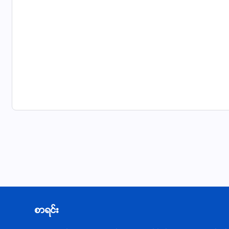
စာရင္း