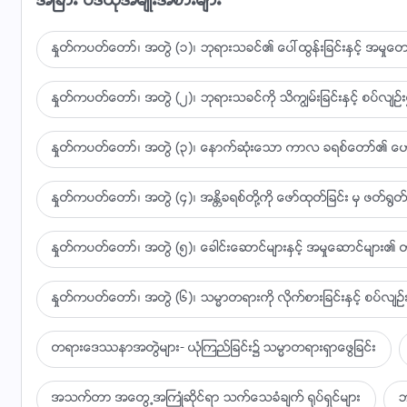
အျခား ဗီဒီယိုအမ်ိဳးအစားမ်ား
ႏႈတ္ကပတ္ေတာ္၊ အတြဲ (၁)၊ ဘုရားသခင္၏ ေပၚထြန္းျခင္းႏွင့္ အမႈေတာ္
ႏႈတ္ကပတ္ေတာ္၊ အတြဲ (၂)၊ ဘုရားသခင္ကို သိကြၽမ္းျခင္းႏွင့္ စပ္လ်ဥ္း၍
ႏႈတ္ကပတ္ေတာ္၊ အတြဲ (၃)၊ ေနာက္ဆုံးေသာ ကာလ ခရစ္ေတာ္၏ ေဟာေျပ
ႏႈတ္ကပတ္ေတာ္၊ အတြဲ (၄)၊ အႏၲိခရစ္တို႔ကို ေဖာ္ထုတ္ျခင္း မွ ဖတ္႐ြတ္ျ
ႏႈတ္ကပတ္ေတာ္၊ အတြဲ (၅)၊ ေခါင္းေဆာင္မ်ားႏွင့္ အမႈေဆာင္မ်ား၏ တာ
ႏႈတ္ကပတ္ေတာ္၊ အတြဲ (၆)၊ သမၼာတရားကို လိုက္စားျခင္းႏွင့္ စပ္လ်ဥ္း
တရားေဒႆနာအတြဲမ်ား- ယုံၾကည္ျခင္း၌ သမၼာတရားရွာေဖြျခင္း
အသက္တာ အေတြ႕အႀကဳံဆိုင္ရာ သက္ေသခံခ်က္ ႐ုပ္ရွင္မ်ား
ဘ