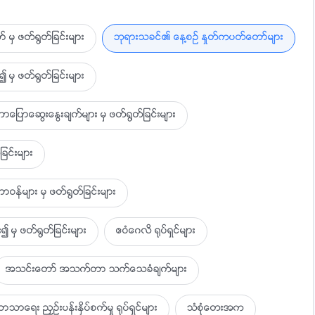
 မွ ဖတ္႐ြတ္ျခင္းမ်ား
ဘုရားသခင္၏ ေန႔စဥ္ ႏႈတ္ကပတ္ေတာ္မ်ား
 မွ ဖတ္႐ြတ္ျခင္းမ်ား
ာေဆြးေႏြးခ်က္မ်ား မွ ဖတ္႐ြတ္ျခင္းမ်ား
ခင္းမ်ား
ဝန္မ်ား မွ ဖတ္႐ြတ္ျခင္းမ်ား
၍ မွ ဖတ္႐ြတ္ျခင္းမ်ား
ဧဝံေဂလိ ႐ုပ္ရွင္မ်ား
အသင္းေတာ္ အသက္တာ သက္ေသခံခ်က္မ်ား
ာသာေရး ညႇဥ္းပန္းႏွိပ္စက္မႈ ႐ုပ္ရွင္မ်ား
သံစုံေတးအက