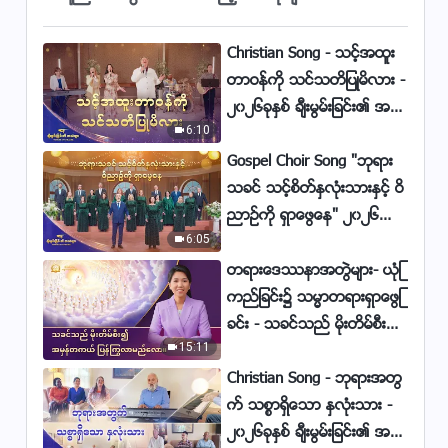
တာ္မ်ား- ဘုရားသခင္ကို သိျမင္ျခင္း
| ေကာက္ႏုတ္ခ်က္ ၁၄၇
13:28
Christian Song - သင့္အထူး
တာဝန္ကို သင္သတိျပဳမိလား -
ဘုရားသခင္၏ ေန႔စဥ္ ႏႈတ္ကပတ္ေ
၂၀၂၆ခုႏွစ္ ခ်ီးမြမ္းျခင္း၏ အသံ
တာ္မ်ား- ဘုရားသခင္ကို သိျမင္ျခင္း
6:10
မ်ား
| ေကာက္ႏုတ္ခ်က္ ၁၄၈
9:46
Gospel Choir Song "ဘုရား
သခင္ သင့္စိတ္ႏွလုံးသားႏွင့္ ဝိ
ဘုရားသခင္၏ ေန႔စဥ္ ႏႈတ္ကပတ္ေ
ညာဥ္ကို ရွာေဖြေန" ၂၀၂၆ခုႏွစ္
တာ္မ်ား- ဘုရားသခင္ကို သိျမင္ျခင္း
6:05
| ေကာက္ႏုတ္ခ်က္ ၁၄၉
ခ်ီးမြမ္းျခင္း၏ အသံမ်ား
11:26
တရားေဒႆနာအတြဲမ်ား- ယုံၾ
ဘုရားသခင္၏ ေန႔စဥ္ ႏႈတ္ကပတ္ေ
ကည္ျခင္း၌ သမၼာတရားရွာေဖြျ
တာ္မ်ား- ဘုရားသခင္ကို သိျမင္ျခင္း
ခင္း - သခင္သည္ မိုးတိမ္စီး၍
| ေကာက္ႏုတ္ခ်က္ ၁၅၀
12:00
15:11
အမွန္တကယ္ ျပန္ႂကြလာမ
ည္ေလာ။
Christian Song - ဘုရားအတြ
ဘုရားသခင္၏ ေန႔စဥ္ ႏႈတ္ကပတ္ေ
က္ သစၥာရွိေသာ ႏွလုံးသား -
တာ္မ်ား- ဘုရားသခင္ကို သိျမင္ျခင္း
၂၀၂၆ခုႏွစ္ ခ်ီးမြမ္းျခင္း၏ အသံ
| ေကာက္ႏုတ္ခ်က္ ၁၅၁