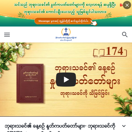
ဘုရားသခင္၏ ေန႔စဥ္ ႏႈတ္ကပတ္ေတာ္မ်ား- ဘုရားသခင္ကို