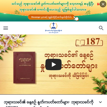
ဘုရားသခင္၏ ေန႔စဥ္ ႏႈတ္ကပတ္ေတာ္မ်ား- ဘုရားသခင္ကို