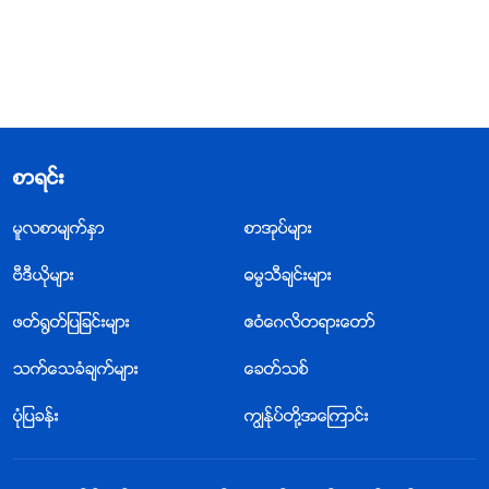
စာရင္း
မူလစာမ်က္ႏွာ
စာအုပ္မ်ား
ဗီဒီယိုမ်ား
ဓမၼသီခ်င္းမ်ား
ဖတ္႐ြတ္ျပျခင္းမ်ား
ဧဝံေဂလိတရားေတာ္
သက္ေသခံခ်က္မ်ား
ေခတ္သစ္
ပုံျပခန္း
ကြၽန္ုပ္တို႔အေၾကာင္း