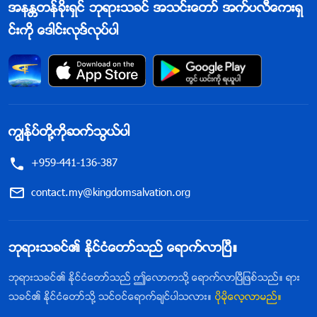
အနႏၲတန္ခိုးရွင္ ဘုရားသခင္ အသင္းေတာ္ အက္ပလီေကးရွ
င္းကို ေဒါင္းလုဒ္လုပ္ပါ
ကြၽန္ုပ္တို႔ကိုဆက္သြယ္ပါ
+959-441-136-387
contact.my@kingdomsalvation.org
ဘုရားသခင္၏ ႏိုင္ငံေတာ္သည္ ေရာက္လာၿပီ။
ဘုရားသခင္၏ ႏိုင္ငံေတာ္သည္ ဤေလာကသို႔ ေရာက္လာၿပီျဖစ္သည္။ ရား
သခင္၏ ႏိုင္ငံေတာ္သို႔ သင္ဝင္ေရာက္ခ်င္ပါသလား။
ပိုမိုေလ့လာမည္။