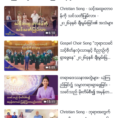
Christian Song - သင့္အထူးတာဝ
န္ကို သင္သတိျပဳမိလား -
၂၀၂၆ခုႏွစ္ ခ်ီးမြမ္းျခင္း၏ အသံမ်ား
6:10
Gospel Choir Song "ဘုရားသခင္
သင့္စိတ္ႏွလုံးသားႏွင့္ ဝိညာဥ္ကို
ရွာေဖြေန" ၂၀၂၆ခုႏွစ္ ခ်ီးမြမ္းျခ
င္း၏ အသံမ်ား
6:05
တရားေဒႆနာအတြဲမ်ား- ယုံၾက
ည္ျခင္း၌ သမၼာတရားရွာေဖြျခင္း -
သခင္သည္ မိုးတိမ္စီး၍ အမွန္တက
ယ္ ျပန္ႂကြလာမည္ေလာ။
15:11
Christian Song - ဘုရားအတြက္