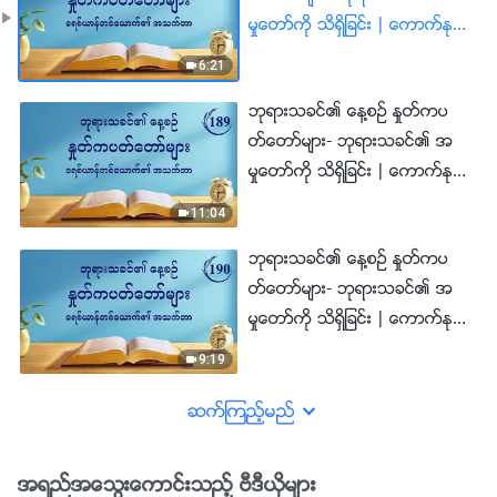
မႈေတာ္ကို သိရွိျခင္း | ေကာက္ႏုတ္
ခ်က္ ၁၈၈
6:21
ဘုရားသခင္၏ ေန႔စဥ္ ႏႈတ္ကပ
တ္ေတာ္မ်ား- ဘုရားသခင္၏ အ
မႈေတာ္ကို သိရွိျခင္း | ေကာက္ႏုတ္
ခ်က္ ၁၈၉
11:04
ဘုရားသခင္၏ ေန႔စဥ္ ႏႈတ္ကပ
တ္ေတာ္မ်ား- ဘုရားသခင္၏ အ
မႈေတာ္ကို သိရွိျခင္း | ေကာက္ႏုတ္
ခ်က္ ၁၉၀
9:19
ဆက္ၾကည့္မည္
အရည္အေသြးေကာင္းသည့္ ဗီဒီယိုမ်ား