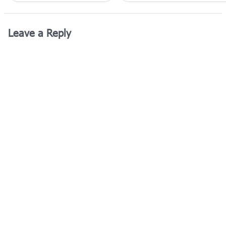
Leave a Reply