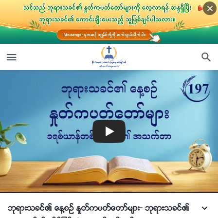
ဘုရားသခင္၏ ေန႔စဥ္ ႏႈတ္ကပတ္ေတာ္မ်ား- ဘုရားသခင္၏