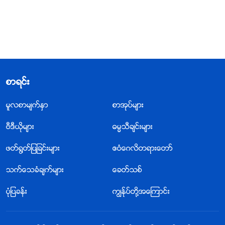
စာရင္း
မူလစာမ်က္ႏွာ
စာအုပ္မ်ား
ဗီဒီယိုမ်ား
ဓမၼသီခ်င္းမ်ား
ဖတ္႐ြတ္ျပျခင္းမ်ား
ဧဝံေဂလိတရားေတာ္
သက္ေသခံခ်က္မ်ား
ေခတ္သစ္
ပုံျပခန္း
ကြၽန္ုပ္တို႔အေၾကာင္း