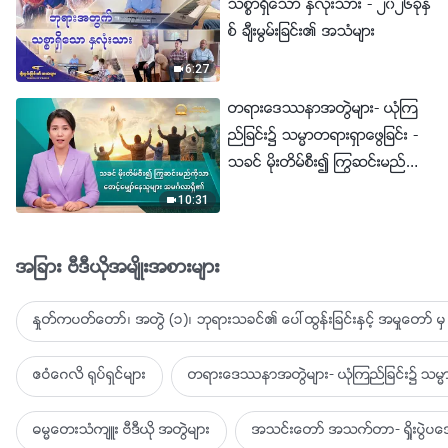
သစၥာရွိေသာ ႏွလုံးသား - ၂၀၂၆ခုႏွ
စ္ ခ်ီးမြမ္းျခင္း၏ အသံမ်ား
6:27
တရားေဒႆနာအတြဲမ်ား- ယုံၾက
ည္ျခင္း၌ သမၼာတရားရွာေဖြျခင္း -
သခင္ မိုးတိမ္စီး၍ ႂကြဆင္းမည္ကို
သာ ေစာင့္ေမွ်ာ္ေနသူမ်ား အမဂၤ
10:31
လာရွိ၏
အျခား ဗီဒီယိုအမ်ိဳးအစားမ်ား
ႏႈတ္ကပတ္ေတာ္၊ အတြဲ (၁)၊ ဘုရားသခင္၏ ေပၚထြန္းျခင္းႏွင့္ အမႈေတာ္ မွ 
ဧဝံေဂလိ ႐ုပ္ရွင္မ်ား
တရားေဒႆနာအတြဲမ်ား- ယုံၾကည္ျခင္း၌ သမၼာ
ဓမၼေတးသံက်ဴး ဗီဒီယို အတြဲမ်ား
အသင္းေတာ္ အသက္တာ- ရႈိးပြဲ