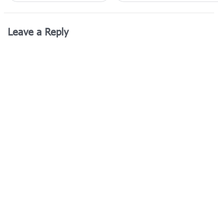
Leave a Reply