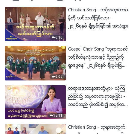
Christian Song - သင့္အထူးတာဝ
န္ကို သင္သတိျပဳမိလား -
၂၀၂၆ခုႏွစ္ ခ်ီးမြမ္းျခင္း၏ အသံမ်ား
6:10
Gospel Choir Song "ဘုရားသခင္
သင့္စိတ္ႏွလုံးသားႏွင့္ ဝိညာဥ္ကို
ရွာေဖြေန" ၂၀၂၆ခုႏွစ္ ခ်ီးမြမ္းျခ
င္း၏ အသံမ်ား
6:05
တရားေဒႆနာအတြဲမ်ား- ယုံၾက
ည္ျခင္း၌ သမၼာတရားရွာေဖြျခင္း -
သခင္သည္ မိုးတိမ္စီး၍ အမွန္တက
ယ္ ျပန္ႂကြလာမည္ေလာ။
15:11
Christian Song - ဘုရားအတြက္