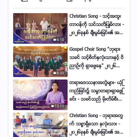
ဘုရားသခင္၏ လူ႔ဇာတိခံျခင္းကို သိျ
ခင္းႏွင့္သက္ဆိုင္ေသာ ႏႈတ္ကပ
17:24
Christian Song - သင့္အထူး
တ္ေတာ္မ်ား ေကာက္ႏုတ္ခ်က္ (၂၉)
တာဝန္ကို သင္သတိျပဳမိလား -
ဘုရားသခင္၏ ႏႈတ္ကပတ္ေတာ္ -
၂၀၂၆ခုႏွစ္ ခ်ီးမြမ္းျခင္း၏ အသံ
တာဝန္တစ္ခုကို ထမ္းေဆာင္ျခင္းႏွ
6:10
မ်ား
င့္ သက္ဆိုင္ေသာ ႏႈတ္ကပတ္ေတာ္
32:05
Gospel Choir Song "ဘုရား
မ်ား ေကာက္ႏုတ္ခ်က္ (၃၀)
သခင္ သင့္စိတ္ႏွလုံးသားႏွင့္ ဝိ
ဘုရားသခင္၏ ႏႈတ္ကပတ္ေတာ္ -
ညာဥ္ကို ရွာေဖြေန" ၂၀၂၆ခုႏွစ္
တာဝန္တစ္ခုကို ထမ္းေဆာင္ျခင္းႏွ
6:05
င့္ သက္ဆိုင္ေသာ ႏႈတ္ကပတ္ေတာ္
ခ်ီးမြမ္းျခင္း၏ အသံမ်ား
24:50
မ်ား ေကာက္ႏုတ္ခ်က္ (၃၁)
တရားေဒႆနာအတြဲမ်ား- ယုံၾ
ဘုရားသခင္၏ ႏႈတ္ကပတ္ေတာ္ -
ကည္ျခင္း၌ သမၼာတရားရွာေဖြျ
တာဝန္တစ္ခုကို ထမ္းေဆာင္ျခင္းႏွ
ခင္း - သခင္သည္ မိုးတိမ္စီး၍
င့္ သက္ဆိုင္ေသာ ႏႈတ္ကပတ္ေတာ္
29:49
15:11
အမွန္တကယ္ ျပန္ႂကြလာမ
မ်ား ေကာက္ႏုတ္ခ်က္ (၃၂)
ည္ေလာ။
Christian Song - ဘုရားအတြ
ဘုရားသခင္၏ ႏႈတ္ကပတ္ေတာ္ -
က္ သစၥာရွိေသာ ႏွလုံးသား -
တာဝန္တစ္ခုကို ထမ္းေဆာင္ျခင္းႏွ
၂၀၂၆ခုႏွစ္ ခ်ီးမြမ္းျခင္း၏ အသံ
င့္ သက္ဆိုင္ေသာ ႏႈတ္ကပတ္ေတာ္