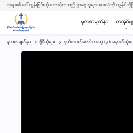
ဘုရား၏ ေပၚထြန္းျခင္းကို ေတာင့္တသည့္ ရွာေဖြသူမ်ားအားလုံးကို ကြၽန္ုပ္တို႔
မူလစာမ်က္ႏွာ
စာအုပ္မ်
မူလစာမ်က္ႏွာ
ဗြီဒီယိုမ်ား
ႏႈတ္ကပတ္ေတာ္၊ အတြဲ (၃)၊ ေနာက္ဆုံးေ