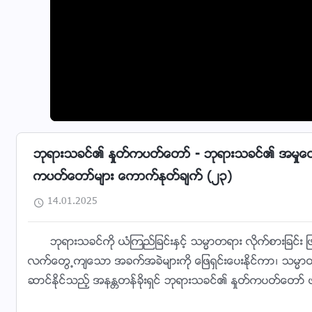
ဘုရားသခင္၏ ႏႈတ္ကပတ္ေတာ္ - ဘုရားသခင္၏ အမႈေတာ္ႏ
ကပတ္ေတာ္မ်ား ေကာက္ႏုတ္ခ်က္ (၂၃)
14.01.2025
ဘုရားသခင္ကို ယံၾကည္ျခင္းႏွင့္ သမၼာတရား လိုက္စားျခင္း ျဖစ္
လက္ေတြ႕က်ေသာ အခက္အခဲမ်ားကို ေျဖရွင္းေပးႏိုင္ကာ၊ သမၼာတရားက
ဆာင္ႏိုင္သည့္ အနႏၲတန္ခိုးရွင္ ဘုရားသခင္၏ ႏႈတ္ကပတ္ေတာ္ ဖတ