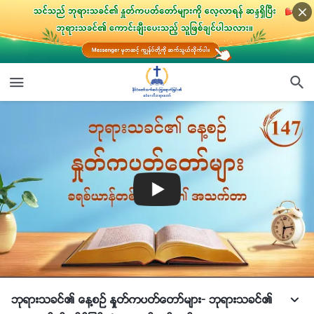
ဘုရားသခင္၏ ေန႔စဥ္ ႏႈတ္ကပတ္ေတာ္မ်ား- ဘုရားသခင္၏