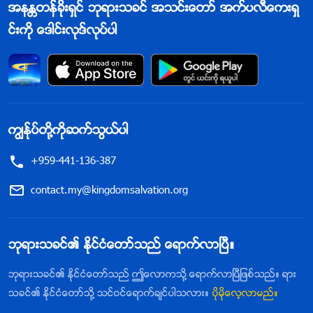
အနႏၲတန္ခိုးရွင္ ဘုရားသခင္ အသင္းေတာ္ အက္ပလီေကးရွ
င္းကို ေဒါင္းလုဒ္လုပ္ပါ
ကြၽန္ုပ္တို႔ကိုဆက္သြယ္ပါ
+959-441-136-387
contact.my@kingdomsalvation.org
ဘုရားသခင္၏ ႏိုင္ငံေတာ္သည္ ေရာက္လာၿပီ။
ဘုရားသခင္၏ ႏိုင္ငံေတာ္သည္ ဤေလာကသို႔ ေရာက္လာၿပီျဖစ္သည္။ ရား
သခင္၏ ႏိုင္ငံေတာ္သို႔ သင္ဝင္ေရာက္ခ်င္ပါသလား။
ပိုမိုေလ့လာမည္။