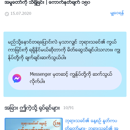
အမႈေတာ္ကို သိရွိျခင္း | ေကာက္ႏုတ္ခ်က္ ၁၅၀
မွ်ေဝရန္
15.07.2020
မည္သို႔ေႏွာင္တရေျပာင္းလဲ မွသာလွ်င္ ဘုရားသခင္၏ ကြယ္
ကာျခင္းကို ရရွိႏိုင္မယ္ဆိုတာကို မိတ္ေဆြသိခ်င္ပါသလား။ ကြၽ
န္ုပ္တို႔ကို ခ်က္ခ်င္းဆက္သြယ္ပါ။
Messenger မွတဆင့္ ကြၽန္ုပ္တို႔ကို ဆက္သြယ္
လိုက္ပါ။
အျခား ဤကဲ့သို႔ ႐ုပ္ရွင္မ်ား
10
/
91
ဘုရားသခင္၏ ေန႔စဥ္ ႏႈတ္ကပ
တ္ေတာ္မ်ား- ဘုရားသခင္၏ အ