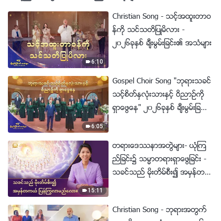
Christian Song - သင့္အထူးတာဝ
န္ကို သင္သတိျပဳမိလား -
၂၀၂၆ခုႏွစ္ ခ်ီးမြမ္းျခင္း၏ အသံမ်ား
6:10
Gospel Choir Song "ဘုရားသခင္
သင့္စိတ္ႏွလုံးသားႏွင့္ ဝိညာဥ္ကို
ရွာေဖြေန" ၂၀၂၆ခုႏွစ္ ခ်ီးမြမ္းျခ
င္း၏ အသံမ်ား
6:05
တရားေဒႆနာအတြဲမ်ား- ယုံၾက
ည္ျခင္း၌ သမၼာတရားရွာေဖြျခင္း -
သခင္သည္ မိုးတိမ္စီး၍ အမွန္တက
ယ္ ျပန္ႂကြလာမည္ေလာ။
15:11
Christian Song - ဘုရားအတြက္