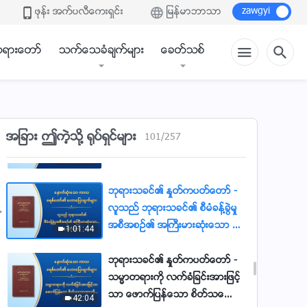
သည္ (အပိုင္း တစ္)
ဘုရားသခင္ကို ယုံၾကည္ျခင္း၌ အေ
ဖုန္း အက္ပလီေကးရွင္း
ျမန္မာဘာသာ
ရးအႀကီးဆုံးေသာအရာမွာ လက္ေ
1:12:22
တြ႕လုပ္ေဆာင္ျခင္းႏွင့္ သူ၏ႏႈတ္က
ရားေတာ္
သက္ေသခံခ်က္မ်ား
ေခတ္သစ္
ပတ္ေတာ္မ်ားကို ေတြ႕ႀကဳံျခင္းျဖစ္
ဘုရားသခင္၏ ႏႈတ္ကပတ္ေတာ္ -
သည္ (အပိုင္း ႏွစ္)
လူသည္ ဘုရားသခင္၏ စီမံခန္႔ခြဲမႈ
အစီအစဥ္၏ အႀကီးမားဆုံးေသာ အ
54:59
က်ိဳးခံစားရသူျဖစ္သည္ (အပိုင္း
တစ္)
ဘုရားသခင္၏ ႏႈတ္ကပတ္ေတာ္ -
အျခား ဤကဲ့သို႔ ႐ုပ္ရွင္မ်ား
101
/
257
လူသည္ ဘုရားသခင္၏ စီမံခန္႔ခြဲမႈ
အစီအစဥ္၏ အႀကီးမားဆုံးေသာ အ
1:00:39
က်ိဳးခံစားရသူျဖစ္သည္ (အပိုင္း ႏွစ္)
ဘုရားသခင္၏ ႏႈတ္ကပတ္ေတာ္ -
လူသည္ ဘုရားသခင္၏ စီမံခန္႔ခြဲမႈ
အစီအစဥ္၏ အႀကီးမားဆုံးေသာ အ
1:01:44
က်ိဳးခံစားရသူျဖစ္သည္ (အပိုင္း သုံး)
ဘုရားသခင္၏ ႏႈတ္ကပတ္ေတာ္ -
သမၼာတရားကို လက္ခံျခင္းအားျဖင့္
သာ ေဖာက္ျပန္ေသာ စိတ္သေဘာ
42:04