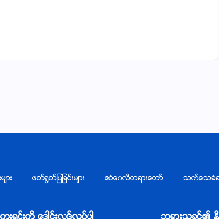
းမ်ား
ဖတ္႐ြတ္ျပျခင္းမ်ား
ဧဝံေဂလိတရားေတာ္
သက္ေသခံခ်
ွင္းကို ေဒါင္းလုဒ္လုပ္ပါ
ဘုရားသခင္၏ ႏိ