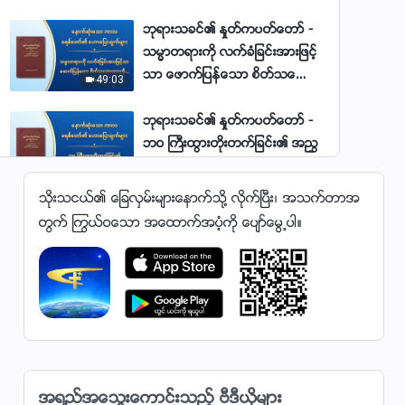
ထားကို ေျဖရွင္းႏိုင္၏ (အပိုင္း တစ္)
ဘုရားသခင္၏ ႏႈတ္ကပတ္ေတာ္ -
သမၼာတရားကို လက္ခံျခင္းအားျဖင့္
သာ ေဖာက္ျပန္ေသာ စိတ္သေဘာ
49:03
ထားကို ေျဖရွင္းႏိုင္၏ (အပိုင္း ႏွစ္)
ဘုရားသခင္၏ ႏႈတ္ကပတ္ေတာ္ -
ဘဝ ႀကီးထြားတိုးတက္ျခင္း၏ အၫႊ
န္းေျခာက္ခု (အပိုင္း တစ္)
1:07:03
သိုးသငယ္၏ ေျခလွမ္းမ်ားေနာက္သို႔ လိုက္ၿပီး၊ အသက္တာအ
ဘုရားသခင္၏ ႏႈတ္ကပတ္ေတာ္ -
တြက္ ႂကြယ္ဝေသာ အေထာက္အပံ့ကို ေပ်ာ္ေမြ႕ပါ။
ဘဝ ႀကီးထြားတိုးတက္ျခင္း၏ အၫႊ
န္းေျခာက္ခု (အပိုင္း ႏွစ္)
57:48
ဘုရားသခင္၏ ႏႈတ္ကပတ္ေတာ္ -
ဘဝ ႀကီးထြားတိုးတက္ျခင္း၏ အၫႊ
န္းေျခာက္ခု (အပိုင္း သုံး)
46:38
ဘုရားသခင္၏ ႏႈတ္ကပတ္ေတာ္ -
အရည္အေသြးေကာင္းသည့္ ဗီဒီယိုမ်ား