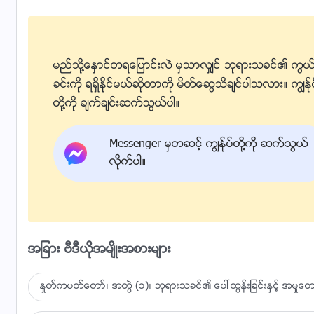
မည္သို႔ေႏွာင္တရေျပာင္းလဲ မွသာလွ်င္ ဘုရားသခင္၏ ကြယ
ခင္းကို ရရွိႏိုင္မယ္ဆိုတာကို မိတ္ေဆြသိခ်င္ပါသလား။ ကြၽန္ု
တို႔ကို ခ်က္ခ်င္းဆက္သြယ္ပါ။
Messenger မွတဆင့္ ကြၽန္ုပ္တို႔ကို ဆက္သြယ္
လိုက္ပါ။
အျခား ဗီဒီယိုအမ်ိဳးအစားမ်ား
ႏႈတ္ကပတ္ေတာ္၊ အတြဲ (၁)၊ ဘုရားသခင္၏ ေပၚထြန္းျခင္းႏွင့္ အမႈေတာ္