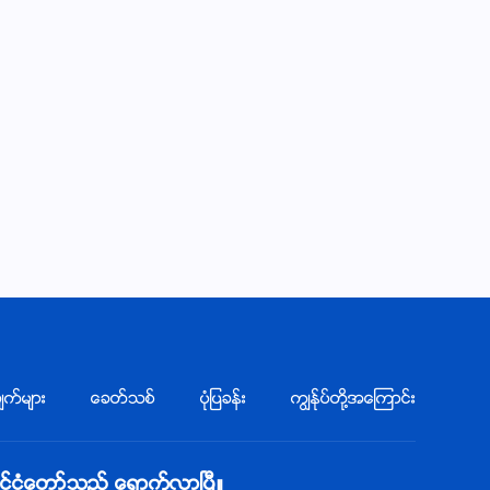
မိမိ၏တာဝန္ကို ေကာင္းမြန္စြာ ထ
1:06:56
မ္းေဆာင္သည့္သူသာလွ်င္ ဘုရားသ
ခင္ကို ခ်စ္သည့္သူျဖစ္သည္ (အပိုင္း
ဘုရားသခင္၏ ႏႈတ္ကပတ္ေတာ္ -
တစ္)
စိတ္ႏွလုံးႏွင့္ ဝိညာဥ္ အႂကြင္းမဲ့ျဖင့္
မိမိ၏တာဝန္ကို ေကာင္းမြန္စြာ ထ
58:09
မ္းေဆာင္သည့္သူသာလွ်င္ ဘုရားသ
ခင္ကို ခ်စ္သည့္သူျဖစ္သည္ (အပိုင္း
ဘုရားသခင္၏ ႏႈတ္ကပတ္ေတာ္ -
ႏွစ္)
ဘုရားသခင္အားနာခံျခင္းႏွင့္ဆိုင္ေ
သာ လက္ေတြ႕လုပ္ေဆာင္မႈ အေျခ
38:49
ခံသေဘာတရားမ်ား (အပိုင္း တစ္)
ဘုရားသခင္၏ ႏႈတ္ကပတ္ေတာ္ -
ဘုရားသခင္အားနာခံျခင္းႏွင့္ဆိုင္ေ
သာ လက္ေတြ႕လုပ္ေဆာင္မႈ အေျခ
43:45
ခံသေဘာတရားမ်ား (အပိုင္း ႏွစ္)
ဘုရားသခင္၏ ႏႈတ္ကပတ္ေတာ္ -
က္မ်ား
ေခတ္သစ္
ပုံျပခန္း
ကြၽန္ုပ္တို႔အေၾကာင္း
ဘုရားသခင္ကို က်ိဳးႏြံနာခံျခင္းသည္
သမၼာတရားကို ရရွိျခင္း၌ အေျခခံ
1:02:09
သင္ခန္းစာတစ္ခုျဖစ္သည္ (အပိုင္း
ုင္ငံေတာ္သည္ ေရာက္လာၿပီ။