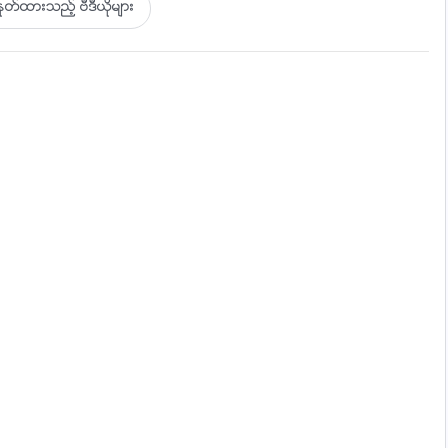
ထားသည့္ ဗီဒီယိုမ်ား