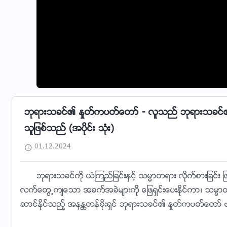
ဘုရားသခင္၏ ႏႈတ္ကပတ္ေတာ္ - လူသည္ ဘုရားသခင္၏ စီမ
သူျဖစ္သည္ (အပိုင္း သုံး)
01.12.2024
ဘုရားသခင္ကို ယံၾကည္ျခင္းႏွင့္ သမၼာတရား လိုက္စားျခင္း ျဖစ္
လက္ေတြ႕က်ေသာ အခက္အခဲမ်ားကို ေျဖရွင္းေပးႏိုင္ကာ၊ သမၼာတရားက
ဆာင္ႏိုင္သည့္ အနႏၲတန္ခိုးရွင္ ဘုရားသခင္၏ ႏႈတ္ကပတ္ေတာ္ ဖတ