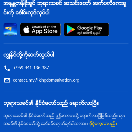
အနႏၲတန္ခိုးရွင္ ဘုရားသခင္ အသင္းေတာ္ အက္ပလီေကးရွ
င္းကို ေဒါင္းလုဒ္လုပ္ပါ
ကြၽန္ုပ္တို႔ကိုဆက္သြယ္ပါ
+959-441-136-387
contact.my@kingdomsalvation.org
ဘုရားသခင္၏ ႏိုင္ငံေတာ္သည္ ေရာက္လာၿပီ။
ဘုရားသခင္၏ ႏိုင္ငံေတာ္သည္ ဤေလာကသို႔ ေရာက္လာၿပီျဖစ္သည္။ ရား
သခင္၏ ႏိုင္ငံေတာ္သို႔ သင္ဝင္ေရာက္ခ်င္ပါသလား။
ပိုမိုေလ့လာမည္။