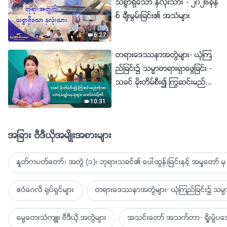
သစၥာရွိေသာ ႏွလုံးသား - ၂၀၂၆ခုႏွ
စ္ ခ်ီးမြမ္းျခင္း၏ အသံမ်ား
6:27
တရားေဒႆနာအတြဲမ်ား- ယုံၾက
ည္ျခင္း၌ သမၼာတရားရွာေဖြျခင္း -
သခင္ မိုးတိမ္စီး၍ ႂကြဆင္းမည္ကို
သာ ေစာင့္ေမွ်ာ္ေနသူမ်ား အမဂၤ
10:31
လာရွိ၏
အျခား ဗီဒီယိုအမ်ိဳးအစားမ်ား
ႏႈတ္ကပတ္ေတာ္၊ အတြဲ (၁)၊ ဘုရားသခင္၏ ေပၚထြန္းျခင္းႏွင့္ အမႈေတာ္ မွ 
ဧဝံေဂလိ ႐ုပ္ရွင္မ်ား
တရားေဒႆနာအတြဲမ်ား- ယုံၾကည္ျခင္း၌ သမၼာ
ဓမၼေတးသံက်ဴး ဗီဒီယို အတြဲမ်ား
အသင္းေတာ္ အသက္တာ- ရႈိးပြဲ