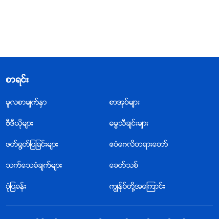
စာရင္း
မူလစာမ်က္ႏွာ
စာအုပ္မ်ား
ဗီဒီယိုမ်ား
ဓမၼသီခ်င္းမ်ား
ဖတ္႐ြတ္ျပျခင္းမ်ား
ဧဝံေဂလိတရားေတာ္
သက္ေသခံခ်က္မ်ား
ေခတ္သစ္
ပုံျပခန္း
ကြၽန္ုပ္တို႔အေၾကာင္း