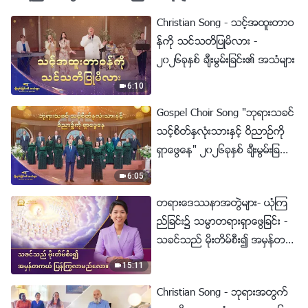
Christian Song - သင့္အထူးတာဝ
န္ကို သင္သတိျပဳမိလား -
၂၀၂၆ခုႏွစ္ ခ်ီးမြမ္းျခင္း၏ အသံမ်ား
6:10
Gospel Choir Song "ဘုရားသခင္
သင့္စိတ္ႏွလုံးသားႏွင့္ ဝိညာဥ္ကို
ရွာေဖြေန" ၂၀၂၆ခုႏွစ္ ခ်ီးမြမ္းျခ
င္း၏ အသံမ်ား
6:05
တရားေဒႆနာအတြဲမ်ား- ယုံၾက
ည္ျခင္း၌ သမၼာတရားရွာေဖြျခင္း -
သခင္သည္ မိုးတိမ္စီး၍ အမွန္တက
ယ္ ျပန္ႂကြလာမည္ေလာ။
15:11
Christian Song - ဘုရားအတြက္