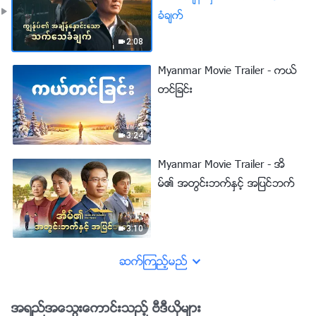
ခံခ်က္
2:08
Myanmar Movie Trailer - ကယ္
တင္ျခင္း
3:24
Myanmar Movie Trailer - အိ
မ္၏ အတြင္းဘက္ႏွင့္ အျပင္ဘက္
3:10
ဆက္ၾကည့္မည္
အရည္အေသြးေကာင္းသည့္ ဗီဒီယိုမ်ား