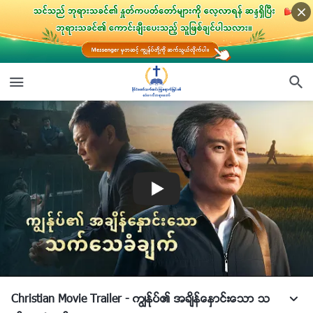
Christian Movie Trailer - ကြၽန္ုပ္၏ အခ်ိန္ေႏွာင္းေသာ သ