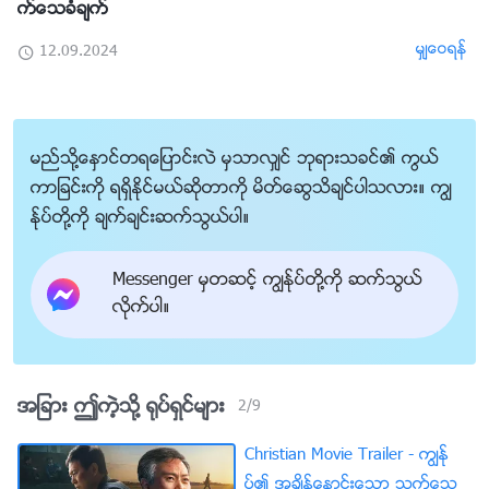
က္ေသခံခ်က္
မွ်ေဝရန္
12.09.2024
မည္သို႔ေႏွာင္တရေျပာင္းလဲ မွသာလွ်င္ ဘုရားသခင္၏ ကြယ္
ကာျခင္းကို ရရွိႏိုင္မယ္ဆိုတာကို မိတ္ေဆြသိခ်င္ပါသလား။ ကြၽ
န္ုပ္တို႔ကို ခ်က္ခ်င္းဆက္သြယ္ပါ။
Messenger မွတဆင့္ ကြၽန္ုပ္တို႔ကို ဆက္သြယ္
လိုက္ပါ။
အျခား ဤကဲ့သို႔ ႐ုပ္ရွင္မ်ား
2
/
9
Christian Movie Trailer - ကြၽန္ု
ပ္၏ အခ်ိန္ေႏွာင္းေသာ သက္ေသ