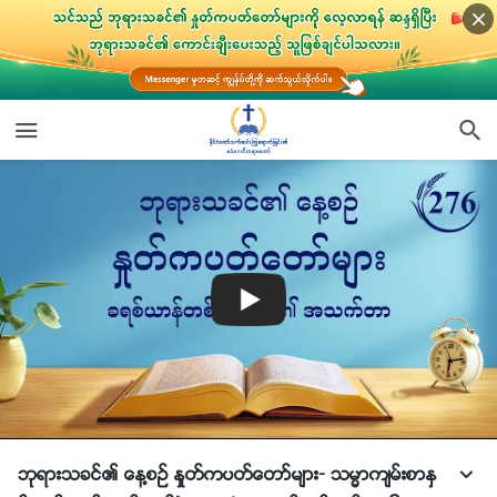
ဘုရားသခင္၏ ေန႔စဥ္ ႏႈတ္ကပတ္ေတာ္မ်ား- သမၼာက်မ္းစာႏွ