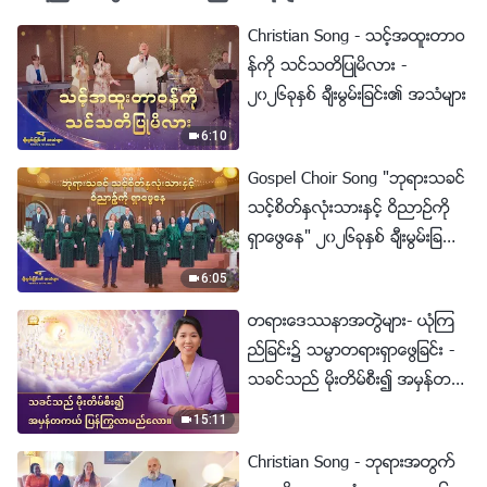
Christian Song - သင့္အထူးတာဝ
န္ကို သင္သတိျပဳမိလား -
၂၀၂၆ခုႏွစ္ ခ်ီးမြမ္းျခင္း၏ အသံမ်ား
6:10
Gospel Choir Song "ဘုရားသခင္
သင့္စိတ္ႏွလုံးသားႏွင့္ ဝိညာဥ္ကို
ရွာေဖြေန" ၂၀၂၆ခုႏွစ္ ခ်ီးမြမ္းျခ
င္း၏ အသံမ်ား
6:05
တရားေဒႆနာအတြဲမ်ား- ယုံၾက
ည္ျခင္း၌ သမၼာတရားရွာေဖြျခင္း -
သခင္သည္ မိုးတိမ္စီး၍ အမွန္တက
ယ္ ျပန္ႂကြလာမည္ေလာ။
15:11
Christian Song - ဘုရားအတြက္