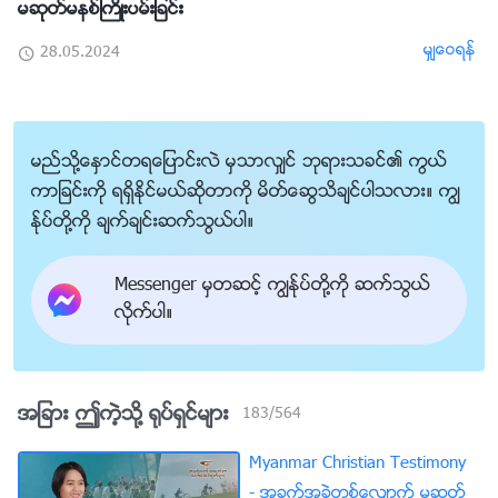
မဆုတ္မနစ္ႀကိဳးပမ္းျခင္း
မွ်ေဝရန္
28.05.2024
မည္သို႔ေႏွာင္တရေျပာင္းလဲ မွသာလွ်င္ ဘုရားသခင္၏ ကြယ္
ကာျခင္းကို ရရွိႏိုင္မယ္ဆိုတာကို မိတ္ေဆြသိခ်င္ပါသလား။ ကြၽ
န္ုပ္တို႔ကို ခ်က္ခ်င္းဆက္သြယ္ပါ။
Messenger မွတဆင့္ ကြၽန္ုပ္တို႔ကို ဆက္သြယ္
လိုက္ပါ။
အျခား ဤကဲ့သို႔ ႐ုပ္ရွင္မ်ား
183
/
564
Myanmar Christian Testimony
- အခက္အခဲတစ္ေလွ်ာက္ မဆုတ္