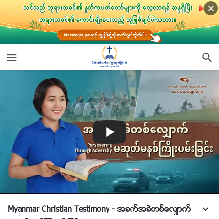
Myanmar Christian Testimony - အခက္အခဲတစ္ေလွ်ာက္