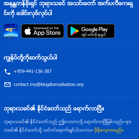
အနႏၲတန္ခိုးရွင္ ဘုရားသခင္ အသင္းေတာ္ အက္ပလီေကးရွ
င္းကို ေဒါင္းလုဒ္လုပ္ပါ
ကြၽန္ုပ္တို႔ကိုဆက္သြယ္ပါ
+959-441-136-387
contact.my@kingdomsalvation.org
ဘုရားသခင္၏ ႏိုင္ငံေတာ္သည္ ေရာက္လာၿပီ။
ဘုရားသခင္၏ ႏိုင္ငံေတာ္သည္ ဤေလာကသို႔ ေရာက္လာၿပီျဖစ္သည္။ ရား
သခင္၏ ႏိုင္ငံေတာ္သို႔ သင္ဝင္ေရာက္ခ်င္ပါသလား။
ပိုမိုေလ့လာမည္။