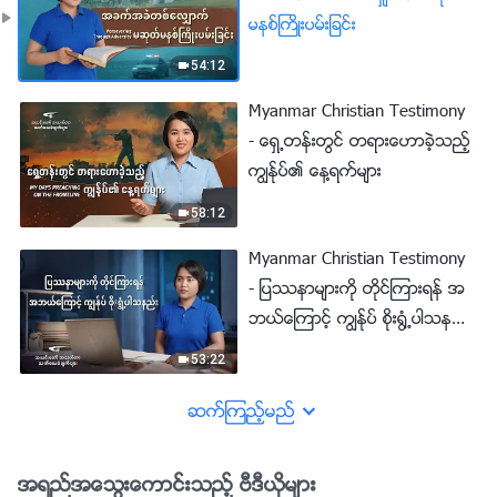
မနစ္ႀကိဳးပမ္းျခင္း
54:12
Myanmar Christian Testimony
- ေရွ႕တန္းတြင္ တရားေဟာခဲ့သည့္
ကြၽန္ုပ္၏ ေန႔ရက္မ်ား
58:12
Myanmar Christian Testimony
- ျပႆနာမ်ားကို တိုင္ၾကားရန္ အ
ဘယ္ေၾကာင့္ ကြၽန္ုပ္ စိုး႐ြံ႕ပါသန
ည္း
53:22
ဆက္ၾကည့္မည္
အရည္အေသြးေကာင္းသည့္ ဗီဒီယိုမ်ား