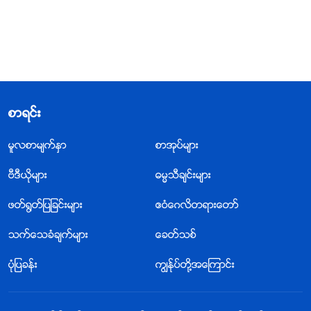
စာရင္း
မူလစာမ်က္ႏွာ
စာအုပ္မ်ား
ဗီဒီယိုမ်ား
ဓမၼသီခ်င္းမ်ား
ဖတ္႐ြတ္ျပျခင္းမ်ား
ဧဝံေဂလိတရားေတာ္
သက္ေသခံခ်က္မ်ား
ေခတ္သစ္
ပုံျပခန္း
ကြၽန္ုပ္တို႔အေၾကာင္း