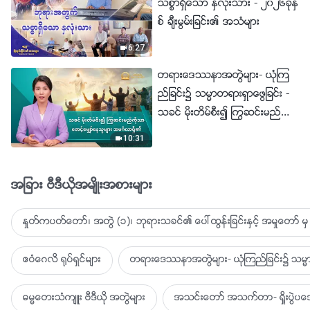
သစၥာရွိေသာ ႏွလုံးသား - ၂၀၂၆ခုႏွ
စ္ ခ်ီးမြမ္းျခင္း၏ အသံမ်ား
6:27
တရားေဒႆနာအတြဲမ်ား- ယုံၾက
ည္ျခင္း၌ သမၼာတရားရွာေဖြျခင္း -
သခင္ မိုးတိမ္စီး၍ ႂကြဆင္းမည္ကို
သာ ေစာင့္ေမွ်ာ္ေနသူမ်ား အမဂၤ
10:31
လာရွိ၏
အျခား ဗီဒီယိုအမ်ိဳးအစားမ်ား
ႏႈတ္ကပတ္ေတာ္၊ အတြဲ (၁)၊ ဘုရားသခင္၏ ေပၚထြန္းျခင္းႏွင့္ အမႈေတာ္ မွ 
ဧဝံေဂလိ ႐ုပ္ရွင္မ်ား
တရားေဒႆနာအတြဲမ်ား- ယုံၾကည္ျခင္း၌ သမၼာ
ဓမၼေတးသံက်ဴး ဗီဒီယို အတြဲမ်ား
အသင္းေတာ္ အသက္တာ- ရႈိးပြဲ