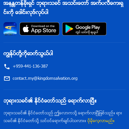
အနႏၲတန္ခိုးရွင္ ဘုရားသခင္ အသင္းေတာ္ အက္ပလီေကးရွ
င္းကို ေဒါင္းလုဒ္လုပ္ပါ
ကြၽန္ုပ္တို႔ကိုဆက္သြယ္ပါ
+959-441-136-387
contact.my@kingdomsalvation.org
ဘုရားသခင္၏ ႏိုင္ငံေတာ္သည္ ေရာက္လာၿပီ။
ဘုရားသခင္၏ ႏိုင္ငံေတာ္သည္ ဤေလာကသို႔ ေရာက္လာၿပီျဖစ္သည္။ ရား
သခင္၏ ႏိုင္ငံေတာ္သို႔ သင္ဝင္ေရာက္ခ်င္ပါသလား။
ပိုမိုေလ့လာမည္။