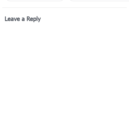
Leave a Reply