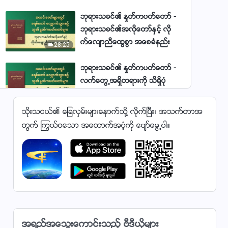
ဘုရားသခင္၏ ႏႈတ္ကပတ္ေတာ္ -
ဘုရားသခင္၏အလိုေတာ္ႏွင့္ လို
က္ေလ်ာညီေထြစြာ အေစခံနည္း
28:25
ဘုရားသခင္၏ ႏႈတ္ကပတ္ေတာ္ -
လက္ေတြ႕အရွိတရားကို သိရွိပုံ
17:27
သိုးသငယ္၏ ေျခလွမ္းမ်ားေနာက္သို႔ လိုက္ၿပီး၊ အသက္တာအ
ဘုရားသခင္၏ ႏႈတ္ကပတ္ေတာ္ -
တြက္ ႂကြယ္ဝေသာ အေထာက္အပံ့ကို ေပ်ာ္ေမြ႕ပါ။
ေကာင္းမြန္ေသာ ဝိညာဥ္ေရးရာ အ
သက္တာႏွင့္ စပ္လ်ဥ္း၍
18:20
ဘုရားသခင္၏ ႏႈတ္ကပတ္ေတာ္ -
အသင္းေတာ္ အသက္တာႏွင့္ လ
က္ေတြ႕အသက္တာ ေဆြးေႏြးျခင္း
27:35
ဘုရားသခင္၏ ႏႈတ္ကပတ္ေတာ္ -
အရည္အေသြးေကာင္းသည့္ ဗီဒီယိုမ်ား