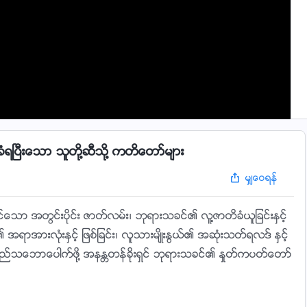
ံရၿပီးေသာ သူတို႔ဆီသို႔ ကတိေတာ္မ်ား
မွ်ေဝရန္
္ေသာ အတြင္းပိုင္း ဇာတ္လမ္း၊ ဘုရားသခင္၏ လူ႔ဇာတိခံယူျခင္းႏွင့္
အားလုံးႏွင့္ ျဖစ္ျခင္း၊ လူသားမ်ိဳးႏြယ္၏ အဆုံးသတ္ရလဒ္ ႏွင့္
 နားလည္သေဘာေပါက္ဖို႔ အနႏၲတန္ခိုးရွင္ ဘုရားသခင္၏ ႏႈတ္ကပတ္ေတာ္