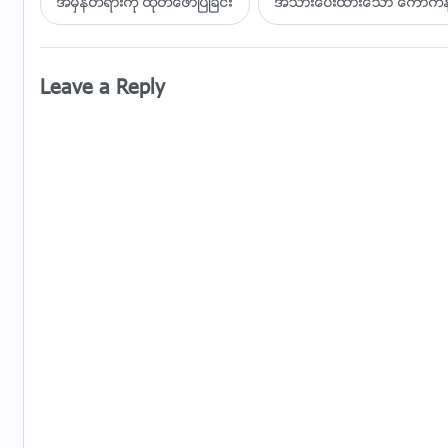
အမွန္တရားကို ထုတ္ေဖာ္ျပျခင္း
အသားေပးထားေသာ ေကာက္ႏုတ္
Leave a Reply