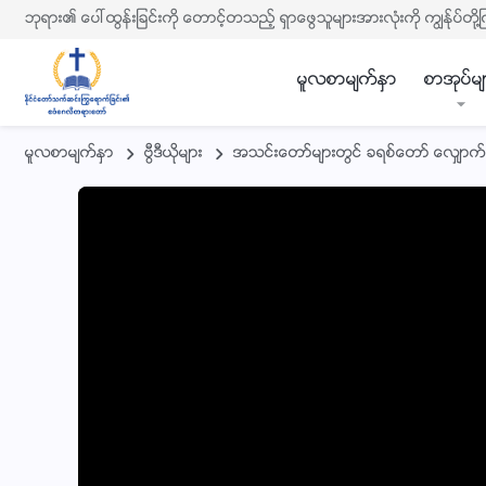
ဘုရား၏ ေပၚထြန္းျခင္းကို ေတာင့္တသည့္ ရွာေဖြသူမ်ားအားလုံးကို ကြၽန္ုပ္တို႔
မူလစာမ်က္ႏွာ
စာအုပ္မ်
မူလစာမ်က္ႏွာ
ဗြီဒီယိုမ်ား
အသင္းေတာ္မ်ားတြင္ ခရစ္ေတာ္ ေလွ်ာက