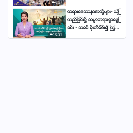
6:27
မ်ား
တရားေဒႆနာအတြဲမ်ား- ယုံၾ
ဘုရားသခင္၏ ႏႈတ္ကပတ္ေတာ္ -
ကည္ျခင္း၌ သမၼာတရားရွာေဖြျ
အႏွစ္တစ္ေထာင္ ႏိုင္ငံေတာ္ ေရာ
က္ရွိလာၿပီ
ခင္း - သခင္ မိုးတိမ္စီး၍ ႂကြဆ
31:37
10:31
င္းမည္ကိုသာ ေစာင့္ေမွ်ာ္ေနသူ
ဘုရားသခင္၏ ႏႈတ္ကပတ္ေတာ္ -
မ်ား အမဂၤလာရွိ၏
ဘုရားသခင္ႏွင့္ သင္၏ ဆက္ဆံေရး
မည္သို႔ရွိသနည္း
25:04
ဘုရားသခင္၏ ႏႈတ္ကပတ္ေတာ္ -
စစ္မွန္မႈအေပၚ သာ၍အာ႐ုံစိုက္ေ
လာ့
24:30
ဘုရားသခင္၏ ႏႈတ္ကပတ္ေတာ္ -
ပညတ္ေတာ္မ်ားကို ေစာင့္ထိန္းျခ
င္းႏွင့္ သမၼာတရားကို လက္ေတြ႕လု
19:29
ပ္ေဆာင္ျခင္း
ဘုရားသခင္၏ ႏႈတ္ကပတ္ေတာ္ -