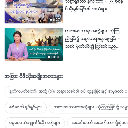
သစၥာရွိေသာ ႏွလုံးသား - ၂၀၂၆ခုႏွ
စ္ ခ်ီးမြမ္းျခင္း၏ အသံမ်ား
6:27
တရားေဒႆနာအတြဲမ်ား- ယုံၾက
ည္ျခင္း၌ သမၼာတရားရွာေဖြျခင္း -
သခင္ မိုးတိမ္စီး၍ ႂကြဆင္းမည္ကို
သာ ေစာင့္ေမွ်ာ္ေနသူမ်ား အမဂၤ
10:31
လာရွိ၏
အျခား ဗီဒီယိုအမ်ိဳးအစားမ်ား
ႏႈတ္ကပတ္ေတာ္၊ အတြဲ (၁)၊ ဘုရားသခင္၏ ေပၚထြန္းျခင္းႏွင့္ အမႈေတာ္ မွ 
ဧဝံေဂလိ ႐ုပ္ရွင္မ်ား
တရားေဒႆနာအတြဲမ်ား- ယုံၾကည္ျခင္း၌ သမၼာ
ဓမၼေတးသံက်ဴး ဗီဒီယို အတြဲမ်ား
အသင္းေတာ္ အသက္တာ- ရႈိးပြဲ