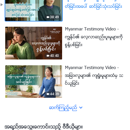
တ္ျခင္းအေပၚ ဆင္ျခင္သုံးသပ္ျခင္း
38:49
Myanmar Testimony Video -
ကြၽန္ုပ္၏ ေလ့လာဆည္းပူးမႈမ်ားကို
စြန႔္ပစ္ျခင္း
40:40
Myanmar Testimony Video -
အျခားလူမ်ား၏ က်ရႈံးမႈမ်ားထံမွ သ
င္ယူျခင္း
44:39
ဆက္ၾကည့္မည္
အရည္အေသြးေကာင္းသည့္ ဗီဒီယိုမ်ား