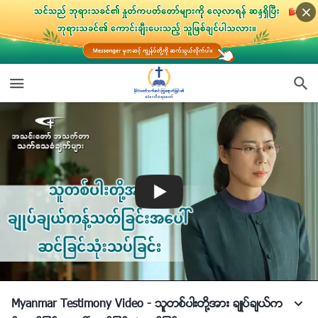
Myanmar Testimony Video - သူတစ္ပါးတို႔အား ခ်ဳပ္ခ်ယ္က