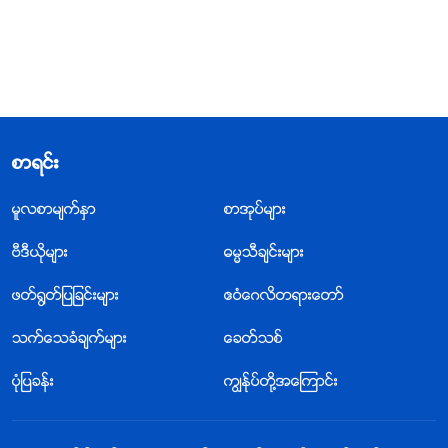
စာရင္း
မူလစာမ်က္ႏွာ
စာအုပ္မ်ား
ဗီဒီယိုမ်ား
ဓမၼသီခ်င္းမ်ား
ဖတ္႐ြတ္ျပျခင္းမ်ား
ဧဝံေဂလိတရားေတာ္
သက္ေသခံခ်က္မ်ား
ေခတ္သစ္
ပုံျပခန္း
ကြၽန္ုပ္တို႔အေၾကာင္း