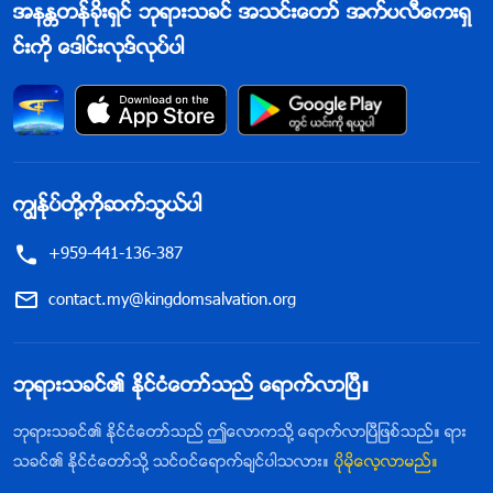
အနႏၲတန္ခိုးရွင္ ဘုရားသခင္ အသင္းေတာ္ အက္ပလီေကးရွ
င္းကို ေဒါင္းလုဒ္လုပ္ပါ
ကြၽန္ုပ္တို႔ကိုဆက္သြယ္ပါ
+959-441-136-387
contact.my@kingdomsalvation.org
ဘုရားသခင္၏ ႏိုင္ငံေတာ္သည္ ေရာက္လာၿပီ။
ဘုရားသခင္၏ ႏိုင္ငံေတာ္သည္ ဤေလာကသို႔ ေရာက္လာၿပီျဖစ္သည္။ ရား
သခင္၏ ႏိုင္ငံေတာ္သို႔ သင္ဝင္ေရာက္ခ်င္ပါသလား။
ပိုမိုေလ့လာမည္။