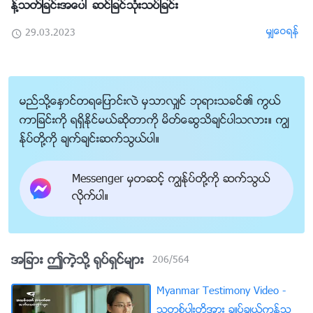
န႔္သတ္ျခင္းအေပၚ ဆင္ျခင္သုံးသပ္ျခင္း
မွ်ေဝရန္
29.03.2023
မည္သို႔ေႏွာင္တရေျပာင္းလဲ မွသာလွ်င္ ဘုရားသခင္၏ ကြယ္
ကာျခင္းကို ရရွိႏိုင္မယ္ဆိုတာကို မိတ္ေဆြသိခ်င္ပါသလား။ ကြၽ
န္ုပ္တို႔ကို ခ်က္ခ်င္းဆက္သြယ္ပါ။
Messenger မွတဆင့္ ကြၽန္ုပ္တို႔ကို ဆက္သြယ္
လိုက္ပါ။
အျခား ဤကဲ့သို႔ ႐ုပ္ရွင္မ်ား
206
/
564
Myanmar Testimony Video -
သူတစ္ပါးတို႔အား ခ်ဳပ္ခ်ယ္ကန႔္သ