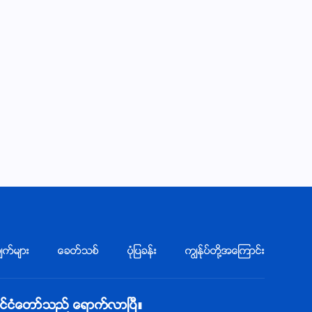
ခု
43:05
Myanmar Testimony Video - သ
မၼာတရားကို လက္ေတြ႕မလုပ္ေဆာ
င္ဖို႔ မည္သည့္အရာက ကြၽန္မကို ပိ
37:13
တ္ပင္ခဲ့သနည္း
Myanmar Testimony Video - အ
ဘယ္ေၾကာင့္ စည္းမ်ဥ္းမ်ားကို ကြၽန္ု
ပ္ မလိုက္နာႏိုင္ရသနည္း
36:56
Myanmar Testimony Video - ကြၽ
န္မရဲ႕ အျမင္ေတြကို မမွ်ေဝရဲတဲ့အေၾ
ကာင္းရင္း
45:28
Myanmar Testimony Video - အေ
က္မ်ား
ေခတ္သစ္
ပုံျပခန္း
ကြၽန္ုပ္တို႔အေၾကာင္း
ဖအရင္း၏ “အက်ဥ္းခ်မႈ” ကို ခံရျခ
င္း
38:21
ုင္ငံေတာ္သည္ ေရာက္လာၿပီ။