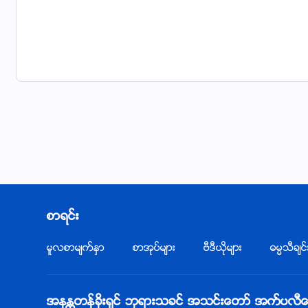
စာရင္း
မူလစာမ်က္ႏွာ
စာအုပ္မ်ား
ဗီဒီယိုမ်ား
ဓမၼသီခ်င္
အနႏၲတန္ခိုးရွင္ ဘုရားသခင္ အသင္းေတာ္ အက္ပလီေကးရ