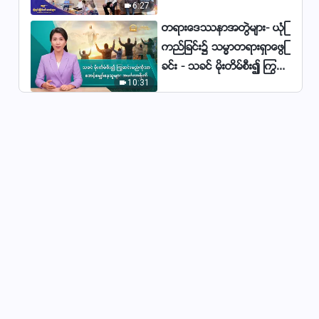
6:27
မ်ား
တရားေဒႆနာအတြဲမ်ား- ယုံၾ
Testimony Video - ကြၽန္ေတာ့္ရဲ႕
ကည္ျခင္း၌ သမၼာတရားရွာေဖြျ
ခရီးပန္းတိုင္ကို ဘယ္ေတာ့မွ ေနာ
က္တစ္ခါ ဦးစားေပးမွာ မဟုတ္ေတာ့
ခင္း - သခင္ မိုးတိမ္စီး၍ ႂကြဆ
39:11
ပါ
10:31
င္းမည္ကိုသာ ေစာင့္ေမွ်ာ္ေနသူ
Myanmar Testimony Video - ႀကီးၾ
မ်ား အမဂၤလာရွိ၏
ကပ္မႈကို အတိုက္အခံျပဳၿပီးေနာက္
ဆင္ျခင္သုံးသပ္ျခင္း
39:56
ကြၽန္ေတာ့္ခံစားခ်က္ေတြက ကြၽန္ေ
တာ့္ရဲ႕ ေဝဖန္ပိုင္းျခားႏိုင္စြမ္းကို ဖုံးအု
ပ္သြားခဲ့တယ္
43:31
Myanmar Testimony Video - လ
က္ေတြ႕အလုပ္လုပ္ရန္ ပ်က္ကြက္ျခ
င္း၏ အက်ိဳးဆက္မ်ား
45:26
Myanmar Testimony Video - ကြၽ