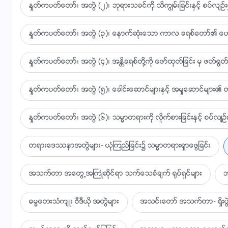
ႏႈတ္ကပတ္ေတာ္၊ အတြဲ (၂)၊ ဘုရားသခင္ကို သိကြၽမ္းျခင္းႏွင့္ စပ္လ်ဥ္း၍
ႏႈတ္ကပတ္ေတာ္၊ အတြဲ (၃)၊ ေနာက္ဆုံးေသာ ကာလ ခရစ္ေတာ္၏ ေဟာေျပ
ႏႈတ္ကပတ္ေတာ္၊ အတြဲ (၄)၊ အႏၲိခရစ္တို႔ကို ေဖာ္ထုတ္ျခင္း မွ ဖတ္႐ြတ္ျ
ႏႈတ္ကပတ္ေတာ္၊ အတြဲ (၅)၊ ေခါင္းေဆာင္မ်ားႏွင့္ အမႈေဆာင္မ်ား၏ တာ
ႏႈတ္ကပတ္ေတာ္၊ အတြဲ (၆)၊ သမၼာတရားကို လိုက္စားျခင္းႏွင့္ စပ္လ်ဥ္း
တရားေဒႆနာအတြဲမ်ား- ယုံၾကည္ျခင္း၌ သမၼာတရားရွာေဖြျခင္း
အသက္တာ အေတြ႕အႀကဳံဆိုင္ရာ သက္ေသခံခ်က္ ႐ုပ္ရွင္မ်ား
ဘ
ဓမၼေတးသံက်ဴး ဗီဒီယို အတြဲမ်ား
အသင္းေတာ္ အသက္တာ- ရႈိး