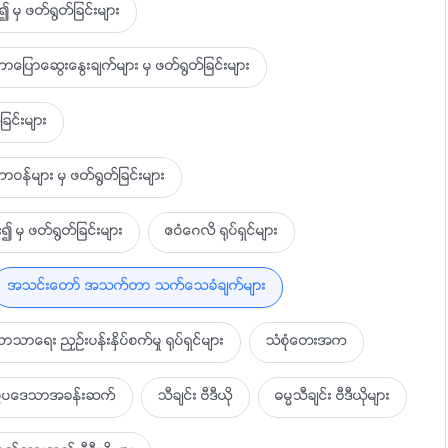
 မွ ဖတ္႐ြတ္ျခင္းမ်ား
ာေဆြးေႏြးခ်က္မ်ား မွ ဖတ္႐ြတ္ျခင္းမ်ား
ခင္းမ်ား
ဝန္မ်ား မွ ဖတ္႐ြတ္ျခင္းမ်ား
၍ မွ ဖတ္႐ြတ္ျခင္းမ်ား
ဧဝံေဂလိ ႐ုပ္ရွင္မ်ား
အသင္းေတာ္ အသက္တာ သက္ေသခံခ်က္မ်ား
ာသာေရး ညႇဥ္းပန္းႏွိပ္စက္မႈ ႐ုပ္ရွင္မ်ား
သံစုံေတးအက
ပြဲပေဒသာအခန္းဆက္
သီခ်င္း ဗီဒီယို
ဓမၼသီခ်င္း ဗီဒီယိုမ်ား