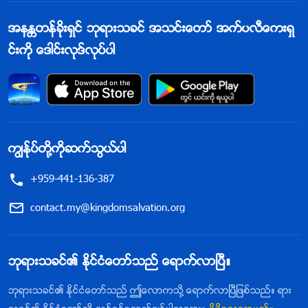
အနႏၲတန္ခိုးရွင္ ဘုရားသခင္ အသင္းေတာ္ အက္ပလီေကးရွ
င္းကို ေဒါင္းလုဒ္လုပ္ပါ
ကြၽန္ုပ္တို႔ကိုဆက္သြယ္ပါ
+959-441-136-387
contact.my@kingdomsalvation.org
ဘုရားသခင္၏ ႏိုင္ငံေတာ္သည္ ေရာက္လာၿပီ။
ဘုရားသခင္၏ ႏိုင္ငံေတာ္သည္ ဤေလာကသို႔ ေရာက္လာၿပီျဖစ္သည္။ ရား