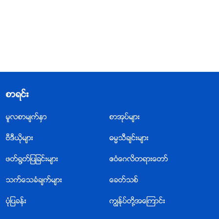
စာရင္း
မူလစာမ်က္ႏွာ
စာအုပ္မ်ား
ဗီဒီယိုမ်ား
ဓမၼသီခ်င္းမ်ား
ဖတ္႐ြတ္ျပျခင္းမ်ား
ဧဝံေဂလိတရားေတာ္
သက္ေသခံခ်က္မ်ား
ေခတ္သစ္
ပုံျပခန္း
ကြၽန္ုပ္တို႔အေၾကာင္း