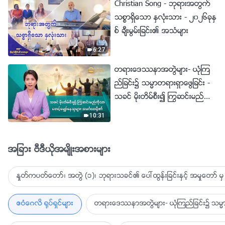
Christian Song - ဘုရားအတြက္
သစၥာရွိေသာ ႏွလုံးသား - ၂၀၂၆ခုႏွ
စ္ ခ်ီးမြမ္းျခင္း၏ အသံမ်ား
6:27
တရားေဒႆနာအတြဲမ်ား- ယုံၾက
ည္ျခင္း၌ သမၼာတရားရွာေဖြျခင္း -
သခင္ မိုးတိမ္စီး၍ ႂကြဆင္းမည္ကို
သာ ေစာင့္ေမွ်ာ္ေနသူမ်ား အမဂၤ
10:31
လာရွိ၏
အျခား ဗီဒီယိုအမ်ိဳးအစားမ်ား
ႏႈတ္ကပတ္ေတာ္၊ အတြဲ (၁)၊ ဘုရားသခင္၏ ေပၚထြန္းျခင္းႏွင့္ အမႈေတာ္ မွ 
ဧဝံေဂလိ ႐ုပ္ရွင္မ်ား
တရားေဒႆနာအတြဲမ်ား- ယုံၾကည္ျခင္း၌ သမၼာ