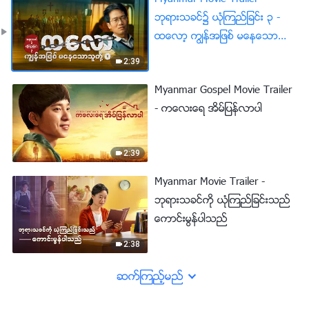
ဘုရားသခင္၌ ယုံၾကည္ျခင္း ၃ -
ထေလာ့ ကြၽန္အျဖစ္ မေနေသာသူ
တို႔
2:39
Myanmar Gospel Movie Trailer
- ကေလးေရ အိမ္ျပန္လာပါ
2:39
Myanmar Movie Trailer -
ဘုရားသခင္ကို ယုံၾကည္ျခင္းသည္
ေကာင္းမြန္ပါသည္
2:38
ဆက္ၾကည့္မည္