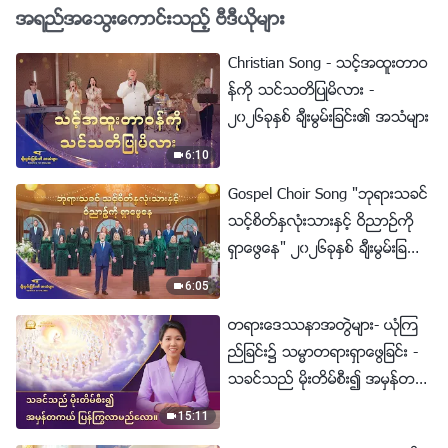
အရည္အေသြးေကာင္းသည့္ ဗီဒီယိုမ်ား
Christian Song - သင့္အထူးတာဝ
န္ကို သင္သတိျပဳမိလား -
၂၀၂၆ခုႏွစ္ ခ်ီးမြမ္းျခင္း၏ အသံမ်ား
6:10
Gospel Choir Song "ဘုရားသခင္
သင့္စိတ္ႏွလုံးသားႏွင့္ ဝိညာဥ္ကို
ရွာေဖြေန" ၂၀၂၆ခုႏွစ္ ခ်ီးမြမ္းျခ
င္း၏ အသံမ်ား
6:05
တရားေဒႆနာအတြဲမ်ား- ယုံၾက
ည္ျခင္း၌ သမၼာတရားရွာေဖြျခင္း -
သခင္သည္ မိုးတိမ္စီး၍ အမွန္တက
ယ္ ျပန္ႂကြလာမည္ေလာ။
15:11