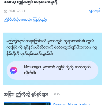
ထေလာ့ ကြၽန္အျဖစ္ မေနေသာသူတို႔
မွ်ေဝရန္
26.01.2021
ဤဗီဒီယိုကိုအစအဆုံး ၾကည့္မည္။
မည္သို႔ေႏွာင္တရေျပာင္းလဲ မွသာလွ်င္ ဘုရားသခင္၏ ကြယ္
ကာျခင္းကို ရရွိႏိုင္မယ္ဆိုတာကို မိတ္ေဆြသိခ်င္ပါသလား။ ကြၽ
န္ုပ္တို႔ကို ခ်က္ခ်င္းဆက္သြယ္ပါ။
Messenger မွတဆင့္ ကြၽန္ုပ္တို႔ကို ဆက္သြယ္
လိုက္ပါ။
အျခား ဤကဲ့သို႔ ႐ုပ္ရွင္မ်ား
13
/
35
Myanmar Movie Trailer -