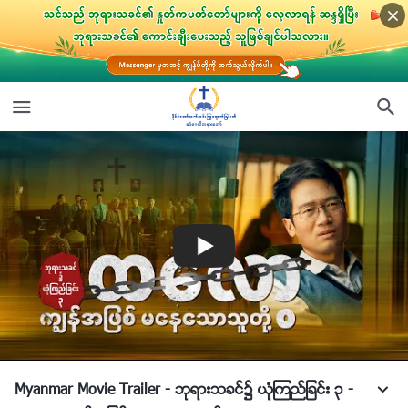
Myanmar Movie Trailer - ဘုရားသခင္၌ ယုံၾကည္ျခင္း ၃ -