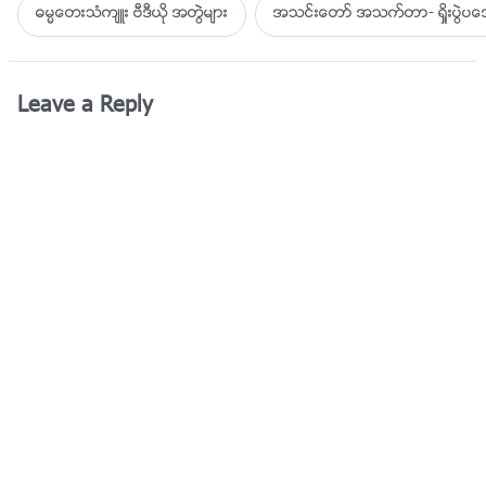
ဓမၼေတးသံက်ဴး ဗီဒီယို အတြဲမ်ား
အသင္းေတာ္ အသက္တာ- ရႈိးပြဲ
Leave a Reply