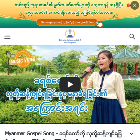
Myanmar Gospel Song - ခရစ္ေတာ္ကို လူတို႔ဆန႔္က်င္ရျခ