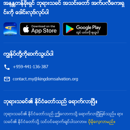
အနႏၲတန္ခိုးရွင္ ဘုရားသခင္ အသင္းေတာ္ အက္ပလီေကးရွ
င္းကို ေဒါင္းလုဒ္လုပ္ပါ
ကြၽန္ုပ္တို႔ကိုဆက္သြယ္ပါ
+959-441-136-387
contact.my@kingdomsalvation.org
ဘုရားသခင္၏ ႏိုင္ငံေတာ္သည္ ေရာက္လာၿပီ။
ဘုရားသခင္၏ ႏိုင္ငံေတာ္သည္ ဤေလာကသို႔ ေရာက္လာၿပီျဖစ္သည္။ ရား
သခင္၏ ႏိုင္ငံေတာ္သို႔ သင္ဝင္ေရာက္ခ်င္ပါသလား။
ပိုမိုေလ့လာမည္။