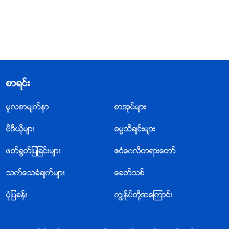
စာရင္း
မူလစာမ်က္ႏွာ
စာအုပ္မ်ား
ဗီဒီယိုမ်ား
ဓမၼသီခ်င္းမ်ား
ဖတ္႐ြတ္ျပျခင္းမ်ား
ဧဝံေဂလိတရားေတာ္
သက္ေသခံခ်က္မ်ား
ေခတ္သစ္
ပုံျပခန္း
ကြၽန္ုပ္တို႔အေၾကာင္း