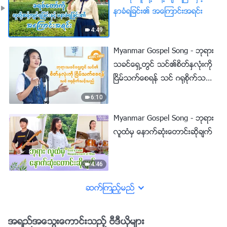
နာခံရျခင္း၏ အေၾကာင္းအရင္း
4:49
Myanmar Gospel Song - ဘုရား
သခင္ေရွ႕တြင္ သင္၏စိတ္ႏွလုံးကို
ၿငိမ္သက္ေစရန္ သင္ ဂ႐ုစိုက္သင့္
သည္
6:10
Myanmar Gospel Song - ဘုရား
လူထံမွ ေနာက္ဆုံးေတာင္းဆိုခ်က္
4:46
ဆက္ၾကည့္မည္
အရည္အေသြးေကာင္းသည့္ ဗီဒီယိုမ်ား