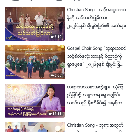
Christian Song - သင့္အထူးတာဝ
န္ကို သင္သတိျပဳမိလား -
၂၀၂၆ခုႏွစ္ ခ်ီးမြမ္းျခင္း၏ အသံမ်ား
6:10
Gospel Choir Song "ဘုရားသခင္
သင့္စိတ္ႏွလုံးသားႏွင့္ ဝိညာဥ္ကို
ရွာေဖြေန" ၂၀၂၆ခုႏွစ္ ခ်ီးမြမ္းျခ
င္း၏ အသံမ်ား
6:05
တရားေဒႆနာအတြဲမ်ား- ယုံၾက
ည္ျခင္း၌ သမၼာတရားရွာေဖြျခင္း -
သခင္သည္ မိုးတိမ္စီး၍ အမွန္တက
ယ္ ျပန္ႂကြလာမည္ေလာ။
15:11
Christian Song - ဘုရားအတြက္