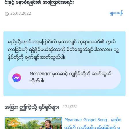
င္းႏွင့္ မနာခံရျခင္း၏ အေၾကာင္းအရင္း
မွ်ေဝရန္
25.03.2022
မည္သို႔ေႏွာင္တရေျပာင္းလဲ မွသာလွ်င္ ဘုရားသခင္၏ ကြယ္
ကာျခင္းကို ရရွိႏိုင္မယ္ဆိုတာကို မိတ္ေဆြသိခ်င္ပါသလား။ ကြၽ
န္ုပ္တို႔ကို ခ်က္ခ်င္းဆက္သြယ္ပါ။
Messenger မွတဆင့္ ကြၽန္ုပ္တို႔ကို ဆက္သြယ္
လိုက္ပါ။
အျခား ဤကဲ့သို႔ ႐ုပ္ရွင္မ်ား
124
/
261
Myanmar Gospel Song - ခရစ္ေ
တာ္ကို လူတို႔ဆန႔္က်င္ရျခင္းႏွင့္ မ