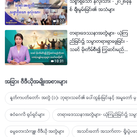
သစၥာရွိေသာ ႏွလုံးသား - ၂၀၂၆ခုႏွ
စ္ ခ်ီးမြမ္းျခင္း၏ အသံမ်ား
6:27
တရားေဒႆနာအတြဲမ်ား- ယုံၾက
ည္ျခင္း၌ သမၼာတရားရွာေဖြျခင္း -
သခင္ မိုးတိမ္စီး၍ ႂကြဆင္းမည္ကို
သာ ေစာင့္ေမွ်ာ္ေနသူမ်ား အမဂၤ
10:31
လာရွိ၏
အျခား ဗီဒီယိုအမ်ိဳးအစားမ်ား
ႏႈတ္ကပတ္ေတာ္၊ အတြဲ (၁)၊ ဘုရားသခင္၏ ေပၚထြန္းျခင္းႏွင့္ အမႈေတာ္ မွ 
ဧဝံေဂလိ ႐ုပ္ရွင္မ်ား
တရားေဒႆနာအတြဲမ်ား- ယုံၾကည္ျခင္း၌ သမၼာ
ဓမၼေတးသံက်ဴး ဗီဒီယို အတြဲမ်ား
အသင္းေတာ္ အသက္တာ- ရႈိးပြဲ