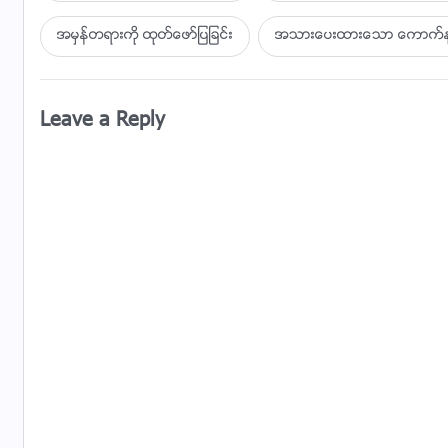
အမွန္တရားကို ထုတ္ေဖာ္ျပျခင္း
အသားေပးထားေသာ ေကာက္ႏုတ္
Leave a Reply