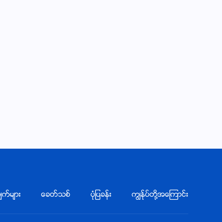
က္မ်ား
ေခတ္သစ္
ပုံျပခန္း
ကြၽန္ုပ္တို႔အေၾကာင္း