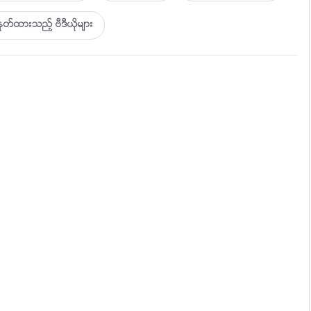
ထားသည့္ ဗီဒီယိုမ်ား