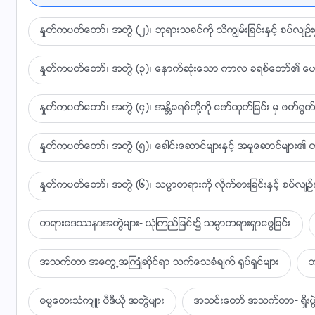
ႏႈတ္ကပတ္ေတာ္၊ အတြဲ (၂)၊ ဘုရားသခင္ကို သိကြၽမ္းျခင္းႏွင့္ စပ္လ်ဥ္း၍
ႏႈတ္ကပတ္ေတာ္၊ အတြဲ (၃)၊ ေနာက္ဆုံးေသာ ကာလ ခရစ္ေတာ္၏ ေဟာေျပ
ႏႈတ္ကပတ္ေတာ္၊ အတြဲ (၄)၊ အႏၲိခရစ္တို႔ကို ေဖာ္ထုတ္ျခင္း မွ ဖတ္႐ြတ္ျ
ႏႈတ္ကပတ္ေတာ္၊ အတြဲ (၅)၊ ေခါင္းေဆာင္မ်ားႏွင့္ အမႈေဆာင္မ်ား၏ တာ
ႏႈတ္ကပတ္ေတာ္၊ အတြဲ (၆)၊ သမၼာတရားကို လိုက္စားျခင္းႏွင့္ စပ္လ်ဥ္း
တရားေဒႆနာအတြဲမ်ား- ယုံၾကည္ျခင္း၌ သမၼာတရားရွာေဖြျခင္း
အသက္တာ အေတြ႕အႀကဳံဆိုင္ရာ သက္ေသခံခ်က္ ႐ုပ္ရွင္မ်ား
ဘ
ဓမၼေတးသံက်ဴး ဗီဒီယို အတြဲမ်ား
အသင္းေတာ္ အသက္တာ- ရႈိး