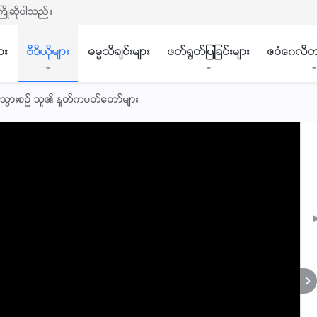
ႀကိဳဆိုပါသည္။
ား
ဗီဒီယိုမ်ား
ဓမၼသီခ်င္းမ်ား
ဖတ္႐ြတ္ျပျခင္းမ်ား
ဧဝံေဂလိတ
္သြားစဥ္ သူ၏ ႏႈတ္ကပတ္ေတာ္မ်ား