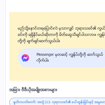
မည္သို႔ေႏွာင္တရေျပာင္းလဲ မွသာလွ်င္ ဘုရားသခင္၏ ကြယ
ခင္းကို ရရွိႏိုင္မယ္ဆိုတာကို မိတ္ေဆြသိခ်င္ပါသလား။ ကြၽန္ု
တို႔ကို ခ်က္ခ်င္းဆက္သြယ္ပါ။
Messenger မွတဆင့္ ကြၽန္ုပ္တို႔ကို ဆက္သြယ္
လိုက္ပါ။
အျခား ဗီဒီယိုအမ်ိဳးအစားမ်ား
ႏႈတ္ကပတ္ေတာ္၊ အတြဲ (၁)၊ ဘုရားသခင္၏ ေပၚထြန္းျခင္းႏွင့္ အမႈေတာ္