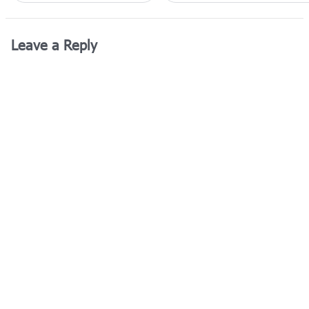
Leave a Reply