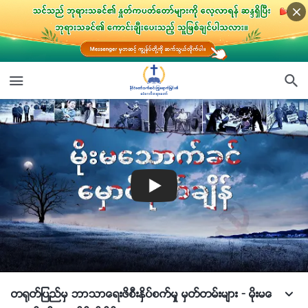
တ႐ုတ္ျပည္မွ ဘာသာေရးဖိစီးႏွိပ္စက္မႈ မွတ္တမ္းမ်ား - မိုးမေ