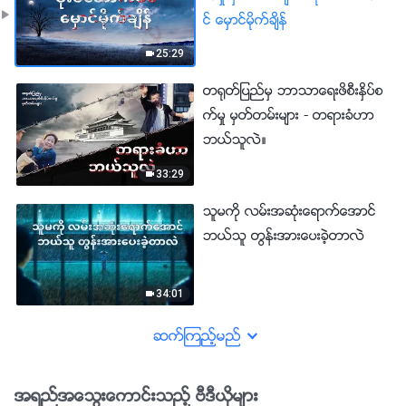
င္ ေမွာင္မိုက္ခ်ိန္
25:29
တ႐ုတ္ျပည္မွ ဘာသာေရးဖိစီးႏွိပ္စ
က္မႈ မွတ္တမ္းမ်ား - တရားခံဟာ
ဘယ္သူလဲ။
33:29
သူမကို လမ္းအဆုံးေရာက္ေအာင္
ဘယ္သူ တြန္းအားေပးခဲ့တာလဲ
34:01
ဆက္ၾကည့္မည္
အရည္အေသြးေကာင္းသည့္ ဗီဒီယိုမ်ား