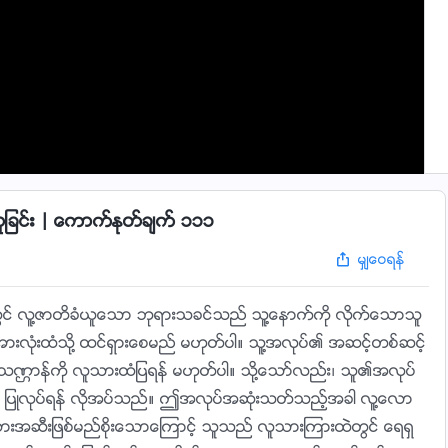
ူျခင္း | ေကာက္ႏုတ္ခ်က္ ၁၁၁
မွ်ေဝရန္
တြင္ လူ႔ဇာတိခံယူေသာ ဘုရားသခင္သည္ သူ႔ေနာက္ကို လိုက္ေသာသူ
ၱဝါအားလုံးထံသို႔ ထင္ရွားေစမည္ မဟုတ္ပါ။ သူ႔အလုပ္၏ အဆင့္တစ္ဆင့္
မိ၏ပုံသဏၭာန္ကို လူသားထံျပရန္ မဟုတ္ပါ။ သို႔ေသာ္လည္း၊ သူ၏အလုပ္
ဖင့္ ျပဳလုပ္ရန္ လိုအပ္သည္။ ဤအလုပ္အဆုံးသတ္သည့္အခါ လူ႔ေလာ
းအဆီးျဖစ္မည္စိုးေသာေၾကာင့္ သူသည္ လူသားၾကားထဲတြင္ ေရရွ