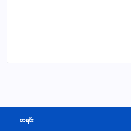
စာရင္း