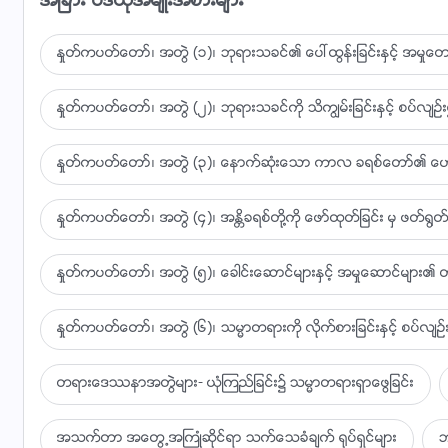
အျခား ဗီဒီယိုအမ်ိဳးအစားမ်ား
ကိမ္ ခံယူစဥ္က သူ၏ပုံသဏၭာန္ မဟုတ္ဘဲ ဘုရားသခင္၏ေျဖာင့္မတ
ဆာင္ၿပီး၊ ၎ကို က်ယ္ျပန္႔ေသာအတိုင္းအတာျဖင့္ လုပ္ေဆာင္သ
ဖာ္ျပသည့္အရာမွာ ပုံသဏၭာန္တစ္ခုမဟုတ္သကဲ့သို႔ ႏွစ္ခုလုံးေပါ
ႏႈတ္ကပတ္ေတာ္၊ အတြဲ (၁)၊ ဘုရားသခင္၏ ေပၚထြန္းျခင္းႏွင့္ အမႈေတာ္
ည္ လူမ်ားထံသို႔ မိမိ၏ပုံသဏၭာန္ကိုျပရန္ ဆင္းသက္လာျခင္း မဟ
ကာင့္ ဘုရားသခင္၏လူ႔ဇာတိခံယူေသာ ဇာတိခႏၶာသည္ မိမိလုပ္ရမည္
ႏႈတ္ကပတ္ေတာ္၊ အတြဲ (၂)၊ ဘုရားသခင္ကို သိကြၽမ္းျခင္းႏွင့္ စပ္လ်ဥ္း၍
သည္။ ဘုရားသခင္သည္ လူ႔ဇာတိကိုႏွစ္ႀကိမ္ခံယူျခင္းျဖင့္ လူ႔ဇာတိခ
ဖူးေသာလူမ်ိဳးထံသို႔ မိမိကိုယ္မိမိ ပြင့္လင္းစြာ ေပၚလြင္ေစဦးမည္
ႏႈတ္ကပတ္ေတာ္၊ အတြဲ (၃)၊ ေနာက္ဆုံးေသာ ကာလ ခရစ္ေတာ္၏ ေဟာေျပ
မ်ိဳးမ်ားထံသို႔ မည္သည့္အခါမွ် ေဖာ္ျပမည္မဟုတ္ေတာ့ပါ။ သံလြင္
ဟုတ္ပါ။ ဂ်ဴးလူမ်ိဳးမ်ားေတြ႕ခဲ့ေသာ အရာအားလုံးသည္ ယုဒျပည္တ
ႏႈတ္ကပတ္ေတာ္၊ အတြဲ (၄)၊ အႏၲိခရစ္တို႔ကို ေဖာ္ထုတ္ျခင္း မွ ဖတ္႐ြတ္ျ
ရျခင္းမွာ ေယရႈ၏လူ႔ဇာတိခံယူျခင္းတြင္ရွိသည့္ ေယရႈ၏အလုပ္သ
ကာင့္ ျဖစ္သည္။ ယုဒျပည္တြင္ေနထိုင္ခဲ့စဥ္က မိမိ၏ပုံသဏၭာန္ကို တစ္ပါ
ႏႈတ္ကပတ္ေတာ္၊ အတြဲ (၅)၊ ေခါင္းေဆာင္မ်ားႏွင့္ အမႈေဆာင္မ်ား၏ တာ
စ္ေယာက္၏ ပုံသဏၭာန္ႏွင့္ ယုဒျပည္သို႔ပင္ ျပန္လာမည္ မဟုတ္ပ
တစ္ေယာက္၏ ပုံသဏၭာန္မွ်သာျဖစ္ၿပီး ေယာဟန္ျမင္ေတြ႕ခဲ့သည္
ႏႈတ္ကပတ္ေတာ္၊ အတြဲ (၆)၊ သမၼာတရားကို လိုက္စားျခင္းႏွင့္ စပ္လ်ဥ္း
ပန္လာမည္ဟု မိမိ၏ေနာက္လိုက္မ်ားထံ ေယရႈကတိေပးခဲ့ေသာ္လည္း၊
င္းႏိုင္ငံမ်ားအားလုံးထံ မိမိကိုယ္မိမိ ထင္ရွားေစမည္ မဟုတ္ပါ။
တရားေဒႆနာအတြဲမ်ား- ယုံၾကည္ျခင္း၌ သမၼာတရားရွာေဖြျခင္း
ကာင္းကို သင္တို႔သိသင့္သည္။ ဤအလုပ္ကို ႏွစ္အနည္းငယ္အတြင္
ပီးစီးေအာင္ သူမလုပ္ႏိုင္ပါ။ ထိုနည္း၎ပင္၊ ဂ်ဴးလူမ်ိဳးတစ္ေ
အသက္တာ အေတြ႕အႀကဳံဆိုင္ရာ သက္ေသခံခ်က္ ႐ုပ္ရွင္မ်ား
ဘ