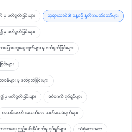
္ျခင္းႏွင့္ သူ၏ စိတ္ေနသေဘာထားအလုံးစုံျဖစ္သည္။ လူ႔ထံသို႔ေ
ည္။
င္းစည္းသည့္ ပုံသဏၭာန္မ်ားလည္း မဟုတ္။ ထို႔ေၾကာင့္၊ ဘုရားသခင္သ
 မွ ဖတ္႐ြတ္ျခင္းမ်ား
ဘုရားသခင္၏ ေန႔စဥ္ ႏႈတ္ကပတ္ေတာ္မ်ား
ုတ္ဘဲ မိမိလုပ္ရမည့္အလုပ္ကိုလုပ္ရန္ ဆင္းသက္လာျခင္းျဖစ္ေသာေၾ
့အလုပ္ကို ၿပီးဆုံးသည့္အခ်ိန္တြင္ ကမာၻေပၚမွ ထြက္ခြာရမည္ ျဖစ္
 မွ ဖတ္႐ြတ္ျခင္းမ်ား
ံယူျခင္း၏ ရည္႐ြယ္ခ်က္ကို ျပည့္စုံေစၿပီးျဖစ္ေသာ္လည္း သူ႔ကိုမျမင္
 မဟုတ္ပါ။ ေယရႈသည္ ေျဖာင့္မတ္ျခင္းေနမင္းအျဖစ္ မိမိကိုယ္မိမိ ဂ်ဴးလူ
ာေဆြးေႏြးခ်က္မ်ား မွ ဖတ္႐ြတ္ျခင္းမ်ား
ေတာင္ေပၚသို႔တက္ၿပီး လူမ်ိဳးအားလုံးထံသို႔ ေပၚထြန္းလာမည္လည္း မ
ြင္ အသက္ရွင္ခဲ့စဥ္ ေယရႈ၏ပုံတူပန္းခ်ီကားသာ ျဖစ္သည္။ ဤသို႔ျဖစ္
ခင္းမ်ား
ည္ လြန္ခဲ့သည့္ႏွစ္ေပါင္းႏွစ္ေထာင္ကတည္းက အဆုံးသတ္ခဲ့ေသာေၾ
းအမ်ိဳးသား တိုင္းႏိုင္ငံမ်ားထံသို႔ ျပဖို႔မဆိုေလႏွင့္၊ ဂ်ဴးလူမ်ိဳးတ
ဝန္မ်ား မွ ဖတ္႐ြတ္ျခင္းမ်ား
ါ။ အေၾကာင္းမွာ လူ႔ဇာတိခံယူေသာေယရႈ၏ပုံသဏၭာန္သည္ ဂ်ဴးလူမ်ိဳး
့ လူသား၏ ပုံသဏၭာန္ မဟုတ္ေသာေၾကာင့္ျဖစ္သည္။ ေနာက္တစ္ဖန္ ျ
၍ မွ ဖတ္႐ြတ္ျခင္းမ်ား
ဧဝံေဂလိ ႐ုပ္ရွင္မ်ား
 ဂ်ဴးလူမ်ိဳးတစ္ေယာက္၏ပုံသဏၭာန္ျဖင့္ ထိုတစ္ပါးအမ်ိဳးသား တို
 လူ႔ဇာတိခံယူေသာဘုရားသခင္၏အလုပ္သည္ ေခတ္တစ္ခုကို ဖြင့္ဖို႔ျဖစ္ေၾ
အသင္းေတာ္ အသက္တာ သက္ေသခံခ်က္မ်ား
း ကန္႔သတ္ထားၿပီး၊ ဘုရားသခင့္ဝိညာဥ္ေတာ္၏ အလုပ္အားလုံးကို ၿ
ယာက္အျဖစ္ ေယရႈ၏ပုံသဏၭာန္သည္ ယုဒျပည္တြင္ အလုပ္လုပ္ခဲ့သည့္
ာသာေရး ညႇဥ္းပန္းႏွိပ္စက္မႈ ႐ုပ္ရွင္မ်ား
သံစုံေတးအက