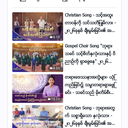
တာ္မ်ား- လူ႔ဇာတိခံယူျခင္း | ေကာ
က္ႏုတ္ခ်က္ ၁၁၇
12:11
Christian Song - သင့္အထူး
တာဝန္ကို သင္သတိျပဳမိလား -
ဘုရားသခင္၏ ေန႔စဥ္ ႏႈတ္ကပတ္ေ
၂၀၂၆ခုႏွစ္ ခ်ီးမြမ္းျခင္း၏ အသံ
တာ္မ်ား- လူ႔ဇာတိခံယူျခင္း | ေကာ
6:10
မ်ား
က္ႏုတ္ခ်က္ ၁၁၈
7:04
Gospel Choir Song "ဘုရား
သခင္ သင့္စိတ္ႏွလုံးသားႏွင့္ ဝိ
ဘုရားသခင္၏ ေန႔စဥ္ ႏႈတ္ကပတ္ေ
ညာဥ္ကို ရွာေဖြေန" ၂၀၂၆ခုႏွစ္
တာ္မ်ား- လူ႔ဇာတိခံယူျခင္း | ေကာ
6:05
က္ႏုတ္ခ်က္ ၁၁၉
ခ်ီးမြမ္းျခင္း၏ အသံမ်ား
11:41
တရားေဒႆနာအတြဲမ်ား- ယုံၾ
ဘုရားသခင္၏ ေန႔စဥ္ ႏႈတ္ကပတ္ေ
ကည္ျခင္း၌ သမၼာတရားရွာေဖြျ
တာ္မ်ား- လူ႔ဇာတိခံယူျခင္း | ေကာ
ခင္း - သခင္သည္ မိုးတိမ္စီး၍
က္ႏုတ္ခ်က္ ၁၂၀
8:39
15:11
အမွန္တကယ္ ျပန္ႂကြလာမ
ည္ေလာ။
Christian Song - ဘုရားအတြ
ဘုရားသခင္၏ ေန႔စဥ္ ႏႈတ္ကပတ္ေ
က္ သစၥာရွိေသာ ႏွလုံးသား -
တာ္မ်ား- လူ႔ဇာတိခံယူျခင္း | ေကာ
၂၀၂၆ခုႏွစ္ ခ်ီးမြမ္းျခင္း၏ အသံ
က္ႏုတ္ခ်က္ ၁၂၁