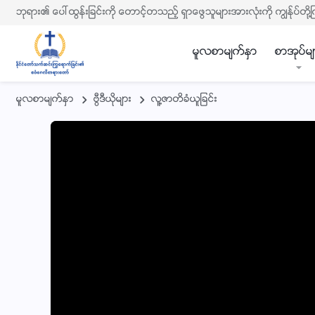
ဘုရား၏ ေပၚထြန္းျခင္းကို ေတာင့္တသည့္ ရွာေဖြသူမ်ားအားလုံးကို ကြၽန္ုပ္တို႔
မူလစာမ်က္ႏွာ
စာအုပ္မ်
မူလစာမ်က္ႏွာ
ဗြီဒီယိုမ်ား
လူ႔ဇာတိခံယူျခင္း