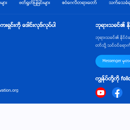
းမ်ား
ဖတ္႐ြတ္ျပျခင္းမ်ား
ဧဝံေဂလိတရားေတာ္
သက္ေသခံခ်
ွင္းကို ေဒါင္းလုဒ္လုပ္ပါ
ဘုရားသခင္၏ ႏိ
ဘုရားသခင္၏ ႏိုင္င
တာ္သို႔ သင္ဝင္ေရာ
Messenger မွတဆင
ကြၽန္ုပ္တို႔ကို fo
ation.org
ဝါဒ
ေက်းဇူးတင္ရွိျခင္း
အေသးအဖြဲအခ်က္အလက္မ်ားႏွင့္ ပတ္သက္သည့္ မ
္ခြင့္အားလုံး မူပိုင္ျဖစ္သည္။