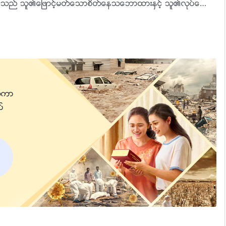
အရာသည္ သူ၏ေျဖာင့္မတ္ေသာစိတ္ေနသေဘာထားႏွင့္ သူ၏လုပ္ေဆာ
၏ပုံသဏၭာန္မဟုတ္ေပ၊ အေၾကာင္းမွာ ဘုရားသခင္၏ ပုံသဏၭာန္ကို သူ၏စိ
သည့္အခါ တစ္ပါးအမ်ိဳးသား တိုင္းႏိုင္ငံမ်ားအားလုံးထံသို႔ သူ၏ေျ
့္ သူ႔ဇာတိခႏၶာ၏ ပုံသဏၭာန္က အစားထိုး၍ မရႏိုင္ေသာေၾကာင့္ျဖစ္
၏ပုံသဏၭာန္ကို လူအေျမာက္အျမားအား ျမင္ခြင့္ေပးမည္ ျဖစ္သည္။
႕ျဖစ္ေသာ လူ႔ဇာတိ၌သူအလုပ္လုပ္ေနစဥ္ သူ႔ေနာက္ကိုလိုက္ေသာ
င့္ လူသား၏ မတူညီေသာအမ်ိဳးအစားမ်ား၏အဆုံးကို ရွင္းလင္းေစၿ
္စြာလုပ္ေနရျခင္းမွာ ဤအရာေၾကာင့္ ျဖစ္သည္။ ထိုနည္းတူ
ေယရႈ
သ
သည္။ လူ႔ဇာတိရွိ သူ၏အလုပ္ကို ပို၍က်ယ္ျပန္႔ေအာင္ (ေယရႈသည္ ယုဒျ
ကိုယ္မိမိ လူသိရွင္ၾကား လုံးဝမျပဘဲ ဂ်ဴးလူမ်ိဳးမ်ားထံသို႔သာ ျပခဲ့သ
႔ၾကားထဲ၌သာ အလုပ္လုပ္သည္) မတိုးခ်ဲ႕ရျခင္းအေၾကာင္းအရင္းမွာ
္းထြက္ခြာၿပီး က်န္ရွိမေနခဲ့ပါ။ ထို႔ေနာက္မွ၊ လူသားထံ မိမိကိုယ္မိမိ
္ကာျ
ိေသာေၾကာင့္ျဖစ္သည္။ သူသည္ ႐ိုး႐ိုးသာမန္လူ႔ဇာတိပုံသဏၭာန္ျဖင့္
က္႐ိုက္လုပ္ေဆာင္ခဲ့ေသာ သန္႔ရွင္းေသာဝိညာဥ္ေတာ္ ျဖစ္သည္။
ပ္
ဝရအလုပ္၊ သို႔မဟုတ္ တစ္ပါးအမ်ိဳးသား တိုင္းႏိုင္ငံမ်ားထံသို႔
တစ္ၿပိဳင္နက္ ေသမ်ိဳးျဖစ္ေသာကမာၻမွ သူထြက္ခြာၿပီး လူ႔ဇာတိ၌ရွိစ
ခင္၏ ေပၚထြန္းျခင္းႏွင့္ အမႈေတာ္၊ လူ႔ဇာတိခံယူျခင္း၏ နက္နဲရာအခ်က္ (၂)
ု အသုံးျပဳေနျခင္းမဟုတ္ပါ။ လူ႔ဇာတိျဖင့္လုပ္ေသာအလုပ္သည္ နယ္
ရာၿပီးေနာက္၊ အလုပ္အားလုံးကို သန္႔ရွင္းေသာဝိညာဥ္ေတာ္က တို
၌သာ လုပ္ေဆာင္ျခင္း၊ သို႔မဟုတ္ သင္တို႔ၾကားထဲ၌သာ လုပ္ေဆာင္ျခ
း ခႏၶာကိုယ္၏ ပုံသဏၭာန္ကို မျမင္ႏိုင္ပါ။ သူသည္ လူသားထံ
အားျဖင့္ ၎၏နယ္ပယ္ကို တိုးခ်ဲ႕၍ရသည္။ တိုးခ်ဲ႕ျခင္းအလုပ္ကို
္။ လူ႔ဇာတိခံယူေသာ ဘုရားသခင္၏အလုပ္အတြက္ အခ်ိန္သည္ အကန္႔အသ
ထိုအခါတြင္ လူ႔ဇာတိခံယူေသာ သူ႔ဇာတိခႏၶာ၏အလုပ္မဟုတ္ေတာ့မည္
ႏွင့္ တိက်ေသာလူမ်ားၾကားထဲတြင္ လုပ္ေဆာင္ခဲ့သည္။ ဤအလုပ္သည္
ိမိတ္မ်ားရွိၿပီး စၾကဝဠာတစ္ခုလုံး၏ အရပ္မ်က္ႏွာတိုင္းသို႔ တိုး
သာ ကိုယ္စားျပဳၿပီး ထိုေခတ္အတြက္ ထူးျခားသည္။ ၎က သီးျခားေ
ရပါ။ လူ႔ဇာတိျဖင့္လုပ္ေသာအလုပ္အားျဖင့္ ေနာက္လာမည့္အလုပ္ကို
ၿပီး သူ၏အလုပ္အလုံးစုံကို ကိုယ္စားမျပဳပါ။ ထို႔ေၾကာင့္၊ လူ႔ဇာတိ
ာတိျဖင့္လုပ္ေသာအလုပ္သည္ နယ္နိမိတ္မ်ားၾကားထဲတြင္ လုပ္ေ
္ မဟုတ္ပါ။ လူအစုအေဝးထံသို႔ ေဖာ္ျပသည့္အရာမွာ လူ႔ဇာတိႏွစ္ႀ
။ ထို႔ေနာက္၊ သူ၏ဝိညာဥ္ေတာ္က ဤအလုပ္ကို ဆက္လက္လုပ္ေ