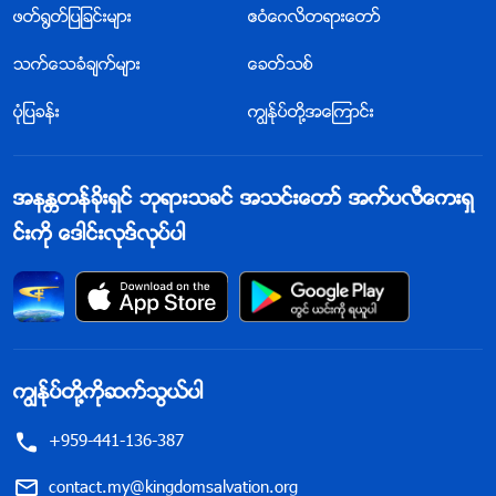
ဖတ္႐ြတ္ျပျခင္းမ်ား
ဧဝံေဂလိတရားေတာ္
သက္ေသခံခ်က္မ်ား
ေခတ္သစ္
ပုံျပခန္း
ကြၽန္ုပ္တို႔အေၾကာင္း
အနႏၲတန္ခိုးရွင္ ဘုရားသခင္ အသင္းေတာ္ အက္ပလီေကးရွ
င္းကို ေဒါင္းလုဒ္လုပ္ပါ
ကြၽန္ုပ္တို႔ကိုဆက္သြယ္ပါ
+959-441-136-387
contact.my@kingdomsalvation.org