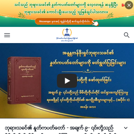
ဘုရားသခင္၏ ႏႈတ္ကပတ္ေတာ္ - အခ်က္ ၉- ၎တို႔သည္