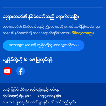
ဘုရားသခင္၏ ႏိုင္ငံေတာ္သည္ ေရာက္လာၿပီ။
ဘုရားသခင္၏ ႏိုင္ငံေတာ္သည္ ဤေလာကသို႔ ေရာက္လာၿပီျဖစ္သည္။ ရား
သခင္၏ ႏိုင္ငံေတာ္သို႔ သင္ဝင္ေရာက္ခ်င္ပါသလား။
ပိုမိုေလ့လာမည္။
Messenger မွတဆင့္ ကြၽန္ုပ္တို႔ကို ဆက္သြယ္လိုက္ပါ။
ကြၽန္ုပ္တို႔ကို follow ျပဳလုပ္ရန္
အသုံးျပဳျခင္းဆိုင္ရာ စည္းမ်ဥ္းစည္းကမ္းမ်ား
ကိုယ္ေရးလုံၿခဳံမႈ မူဝါဒ
ေက်းဇူးတင္ရွိျခင္း
အေသးအဖြဲအခ်က္အလက္မ်ားႏွင့္ ပတ္သက္သည့္ မူဝါဒ