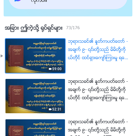
လိုက္ပါ။
အျခား ဤကဲ့သို႔ ႐ုပ္ရွင္မ်ား
73
/
176
ဘုရားသခင္၏ ႏႈတ္ကပတ္ေတာ္ -
အခ်က္ ၉- ၎တို႔သည္ မိမိတို႔ကို
ယ္တိုင္ ထင္ရွားေက်ာ္ၾကားမႈ ရေစ
ဖို႔ႏွင့္ ၎တို႔ကိုယ္တိုင္၏ အက်ိဳးစီး
59:00
ပြားမ်ားႏွင့္ ရည္မွန္းခ်က္မ်ားကို ျပ
ဘုရားသခင္၏ ႏႈတ္ကပတ္ေတာ္ -
ည့္ဝေစဖို႔သာ ၎တို႔၏တာဝန္ကို
အခ်က္ ၉- ၎တို႔သည္ မိမိတို႔ကို
ထမ္းေဆာင္ျခင္းျဖစ္သည္။
ယ္တိုင္ ထင္ရွားေက်ာ္ၾကားမႈ ရေစ
၎တို႔သည္ ဘုရားအိမ္ေတာ္၏အ
ဖို႔ႏွင့္ ၎တို႔ကိုယ္တိုင္၏ အက်ိဳးစီး
က်ိဳးစီးပြားမ်ားကို မည္သည့္အခါမွ်
52:31
ပြားမ်ားႏွင့္ ရည္မွန္းခ်က္မ်ားကို ျပ
အေရးမထားသကဲ့သို႔ တစ္ကိုယ္ေ
ဘုရားသခင္၏ ႏႈတ္ကပတ္ေတာ္ -
ည့္ဝေစဖို႔သာ ၎တို႔၏တာဝန္ကို
ရ ထင္ေပၚေက်ာ္ၾကားမႈအတြက္ ဖ
အခ်က္ ၉- ၎တို႔သည္ မိမိတို႔ကို
ထမ္းေဆာင္ျခင္းျဖစ္သည္။
လွယ္လ်က္ ထိုအက်ိဳးစီးပြားမ်ားကို