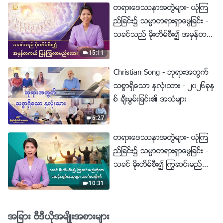
တရားေဒႆနာအတြဲမ်ား- ယုံၾက
ည္ျခင္း၌ သမၼာတရားရွာေဖြျခင္း -
သခင္သည္ မိုးတိမ္စီး၍ အမွန္တက
ယ္ ျပန္ႂကြလာမည္ေလာ။
15:11
Christian Song - ဘုရားအတြက္
သစၥာရွိေသာ ႏွလုံးသား - ၂၀၂၆ခုႏွ
စ္ ခ်ီးမြမ္းျခင္း၏ အသံမ်ား
6:27
တရားေဒႆနာအတြဲမ်ား- ယုံၾက
ည္ျခင္း၌ သမၼာတရားရွာေဖြျခင္း -
သခင္ မိုးတိမ္စီး၍ ႂကြဆင္းမည္ကို
သာ ေစာင့္ေမွ်ာ္ေနသူမ်ား အမဂၤ
10:31
လာရွိ၏
အျခား ဗီဒီယိုအမ်ိဳးအစားမ်ား