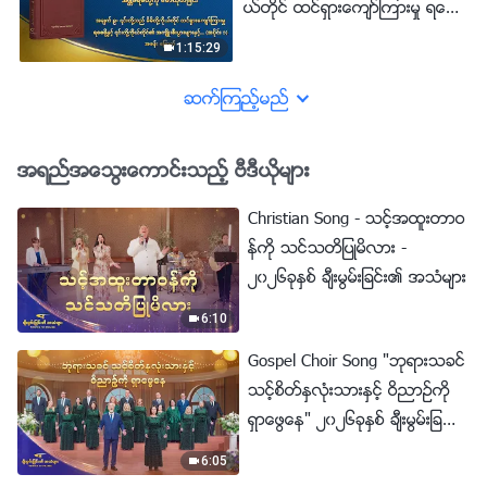
ယ္တိုင္ ထင္ရွားေက်ာ္ၾကားမႈ ရေစ
၎တို႔သည္ ဘုရားအိမ္ေတာ္၏အ
သစၥာပင္ ေဖာက္ၾကသည္ (အပိုင္း
ဖို႔ႏွင့္ ၎တို႔ကိုယ္တိုင္၏ အက်ိဳးစီး
က်ိဳးစီးပြားမ်ားကို မည္သည့္အခါမွ်
၁) အခန္း ေလး
1:15:29
ပြားမ်ားႏွင့္ ရည္မွန္းခ်က္မ်ားကို ျပ
အေရးမထားသကဲ့သို႔ တစ္ကိုယ္ေ
ည့္ဝေစဖို႔သာ ၎တို႔၏တာဝန္ကို
ဆက္ၾကည့္မည္
ရ ထင္ေပၚေက်ာ္ၾကားမႈအတြက္ ဖ
ထမ္းေဆာင္ျခင္းျဖစ္သည္။
လွယ္လ်က္ ထိုအက်ိဳးစီးပြားမ်ားကို
၎တို႔သည္ ဘုရားအိမ္ေတာ္၏အ
သစၥာပင္ ေဖာက္ၾကသည္ (အပိုင္း
အရည္အေသြးေကာင္းသည့္ ဗီဒီယိုမ်ား
က်ိဳးစီးပြားမ်ားကို မည္သည့္အခါမွ်
၁) အခန္း ငါး
အေရးမထားသကဲ့သို႔ တစ္ကိုယ္ေ
Christian Song - သင့္အထူးတာဝ
ရ ထင္ေပၚေက်ာ္ၾကားမႈအတြက္ ဖ
န္ကို သင္သတိျပဳမိလား -
လွယ္လ်က္ ထိုအက်ိဳးစီးပြားမ်ားကို
၂၀၂၆ခုႏွစ္ ခ်ီးမြမ္းျခင္း၏ အသံမ်ား
သစၥာပင္ ေဖာက္ၾကသည္ (အပိုင္း
6:10
၁) အခန္း ေျခာက္
Gospel Choir Song "ဘုရားသခင္
သင့္စိတ္ႏွလုံးသားႏွင့္ ဝိညာဥ္ကို
ရွာေဖြေန" ၂၀၂၆ခုႏွစ္ ခ်ီးမြမ္းျခ
င္း၏ အသံမ်ား
6:05