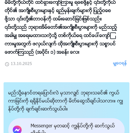
မိမိတို႔ကိုယ္တိုင္ ထင္ရွားေက်ာ္ၾကားမႈ ရေစဖို႔ႏွင့္ ၎တို႔ကိုယ္
တိုင္၏ အက်ိဳးစီးပြားမ်ားႏွင့္ ရည္မွန္းခ်က္မ်ားကို ျပည့္ဝေစ
ဖို႔သာ ၎တို႔၏တာဝန္ကို ထမ္းေဆာင္ျခင္းျဖစ္သည္။
၎တို႔သည္ ဘုရားအိမ္ေတာ္၏အက်ိဳးစီးပြားမ်ားကို မည္သည့္
အခါမွ် အေရးမထားသကဲ့သို႔ တစ္ကိုယ္ေရ ထင္ေပၚေက်ာ္ၾ
ကားမႈအတြက္ ဖလွယ္လ်က္ ထိုအက်ိဳးစီးပြားမ်ားကို သစၥာပင္
ေဖာက္ၾကသည္ (အပိုင္း ၁) အခန္း ေလး
မွ်ေဝရန္
13.10.2025
မည္သို႔ေႏွာင္တရေျပာင္းလဲ မွသာလွ်င္ ဘုရားသခင္၏ ကြယ္
ကာျခင္းကို ရရွိႏိုင္မယ္ဆိုတာကို မိတ္ေဆြသိခ်င္ပါသလား။ ကြၽ
န္ုပ္တို႔ကို ခ်က္ခ်င္းဆက္သြယ္ပါ။
Messenger မွတဆင့္ ကြၽန္ုပ္တို႔ကို ဆက္သြယ္