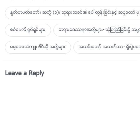
ႏႈတ္ကပတ္ေတာ္၊ အတြဲ (၁)၊ ဘုရားသခင္၏ ေပၚထြန္းျခင္းႏွင့္ အမႈေတာ္ မွ 
ဧဝံေဂလိ ႐ုပ္ရွင္မ်ား
တရားေဒႆနာအတြဲမ်ား- ယုံၾကည္ျခင္း၌ သမၼာ
ဓမၼေတးသံက်ဴး ဗီဒီယို အတြဲမ်ား
အသင္းေတာ္ အသက္တာ- ရႈိးပြဲ
Leave a Reply