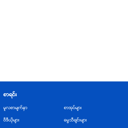
စာရင္း
မူလစာမ်က္ႏွာ
စာအုပ္မ်ား
ဗီဒီယိုမ်ား
ဓမၼသီခ်င္းမ်ား