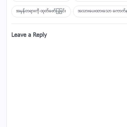
အမွန္တရားကို ထုတ္ေဖာ္ျပျခင္း
အသားေပးထားေသာ ေကာက္ႏုတ္
Leave a Reply