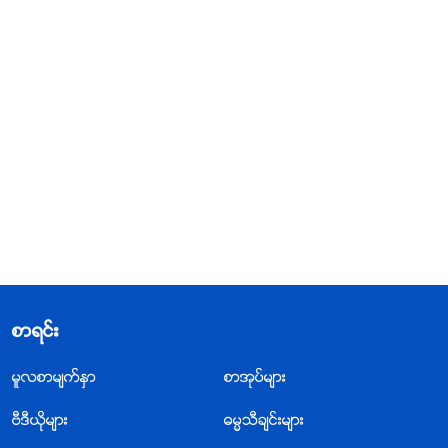
စာရင္း
မူလစာမ်က္ႏွာ
စာအုပ္မ်ား
ဗီဒီယိုမ်ား
ဓမၼသီခ်င္းမ်ား