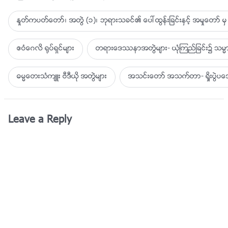
ႏႈတ္ကပတ္ေတာ္၊ အတြဲ (၁)၊ ဘုရားသခင္၏ ေပၚထြန္းျခင္းႏွင့္ အမႈေတာ္ မွ 
ဧဝံေဂလိ ႐ုပ္ရွင္မ်ား
တရားေဒႆနာအတြဲမ်ား- ယုံၾကည္ျခင္း၌ သမၼာ
ဓမၼေတးသံက်ဴး ဗီဒီယို အတြဲမ်ား
အသင္းေတာ္ အသက္တာ- ရႈိးပြဲ
Leave a Reply