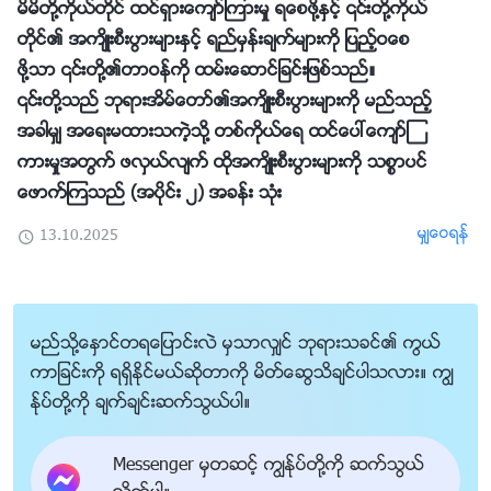
မိမိတို႔ကိုယ္တိုင္ ထင္ရွားေက်ာ္ၾကားမႈ ရေစဖို႔ႏွင့္ ၎တို႔ကိုယ္
တိုင္၏ အက်ိဳးစီးပြားမ်ားႏွင့္ ရည္မွန္းခ်က္မ်ားကို ျပည့္ဝေစ
ဖို႔သာ ၎တို႔၏တာဝန္ကို ထမ္းေဆာင္ျခင္းျဖစ္သည္။
၎တို႔သည္ ဘုရားအိမ္ေတာ္၏အက်ိဳးစီးပြားမ်ားကို မည္သည့္
အခါမွ် အေရးမထားသကဲ့သို႔ တစ္ကိုယ္ေရ ထင္ေပၚေက်ာ္ၾ
ကားမႈအတြက္ ဖလွယ္လ်က္ ထိုအက်ိဳးစီးပြားမ်ားကို သစၥာပင္
ေဖာက္ၾကသည္ (အပိုင္း ၂) အခန္း သုံး
မွ်ေဝရန္
13.10.2025
မည္သို႔ေႏွာင္တရေျပာင္းလဲ မွသာလွ်င္ ဘုရားသခင္၏ ကြယ္
ကာျခင္းကို ရရွိႏိုင္မယ္ဆိုတာကို မိတ္ေဆြသိခ်င္ပါသလား။ ကြၽ
န္ုပ္တို႔ကို ခ်က္ခ်င္းဆက္သြယ္ပါ။
Messenger မွတဆင့္ ကြၽန္ုပ္တို႔ကို ဆက္သြယ္