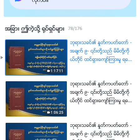
လိုက္ပါ။
အျခား ဤကဲ့သို႔ ႐ုပ္ရွင္မ်ား
78
/
176
ဘုရားသခင္၏ ႏႈတ္ကပတ္ေတာ္ -
အခ်က္ ၉- ၎တို႔သည္ မိမိတို႔ကို
ယ္တိုင္ ထင္ရွားေက်ာ္ၾကားမႈ ရေစ
ဖို႔ႏွင့္ ၎တို႔ကိုယ္တိုင္၏ အက်ိဳးစီး
1:17:11
ပြားမ်ားႏွင့္ ရည္မွန္းခ်က္မ်ားကို ျပ
ဘုရားသခင္၏ ႏႈတ္ကပတ္ေတာ္ -
ည့္ဝေစဖို႔သာ ၎တို႔၏တာဝန္ကို
အခ်က္ ၉- ၎တို႔သည္ မိမိတို႔ကို
ထမ္းေဆာင္ျခင္းျဖစ္သည္။
ယ္တိုင္ ထင္ရွားေက်ာ္ၾကားမႈ ရေစ
၎တို႔သည္ ဘုရားအိမ္ေတာ္၏အ
ဖို႔ႏွင့္ ၎တို႔ကိုယ္တိုင္၏ အက်ိဳးစီး
က်ိဳးစီးပြားမ်ားကို မည္သည့္အခါမွ်
1:06:25
ပြားမ်ားႏွင့္ ရည္မွန္းခ်က္မ်ားကို ျပ
အေရးမထားသကဲ့သို႔ တစ္ကိုယ္ေ
ဘုရားသခင္၏ ႏႈတ္ကပတ္ေတာ္ -
ည့္ဝေစဖို႔သာ ၎တို႔၏တာဝန္ကို
ရ ထင္ေပၚေက်ာ္ၾကားမႈအတြက္ ဖ
အခ်က္ ၉- ၎တို႔သည္ မိမိတို႔ကို
ထမ္းေဆာင္ျခင္းျဖစ္သည္။
လွယ္လ်က္ ထိုအက်ိဳးစီးပြားမ်ားကို