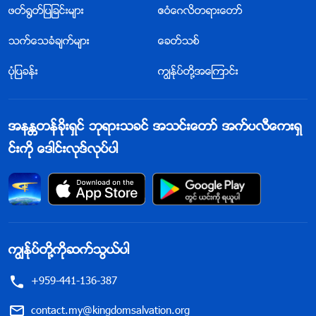
ဖတ္႐ြတ္ျပျခင္းမ်ား
ဧဝံေဂလိတရားေတာ္
သက္ေသခံခ်က္မ်ား
ေခတ္သစ္
ပုံျပခန္း
ကြၽန္ုပ္တို႔အေၾကာင္း
အနႏၲတန္ခိုးရွင္ ဘုရားသခင္ အသင္းေတာ္ အက္ပလီေကးရွ
င္းကို ေဒါင္းလုဒ္လုပ္ပါ
ကြၽန္ုပ္တို႔ကိုဆက္သြယ္ပါ
+959-441-136-387
contact.my@kingdomsalvation.org