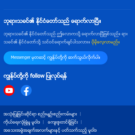
ဘုရားသခင္၏ ႏိုင္ငံေတာ္သည္ ေရာက္လာၿပီ။
ဘုရားသခင္၏ ႏိုင္ငံေတာ္သည္ ဤေလာကသို႔ ေရာက္လာၿပီျဖစ္သည္။ ရား
သခင္၏ ႏိုင္ငံေတာ္သို႔ သင္ဝင္ေရာက္ခ်င္ပါသလား။
ပိုမိုေလ့လာမည္။
Messenger မွတဆင့္ ကြၽန္ုပ္တို႔ကို ဆက္သြယ္လိုက္ပါ။
ကြၽန္ုပ္တို႔ကို follow ျပဳလုပ္ရန္
အသုံးျပဳျခင္းဆိုင္ရာ စည္းမ်ဥ္းစည္းကမ္းမ်ား
ကိုယ္ေရးလုံၿခဳံမႈ မူဝါဒ
ေက်းဇူးတင္ရွိျခင္း
အေသးအဖြဲအခ်က္အလက္မ်ားႏွင့္ ပတ္သက္သည့္ မူဝါဒ