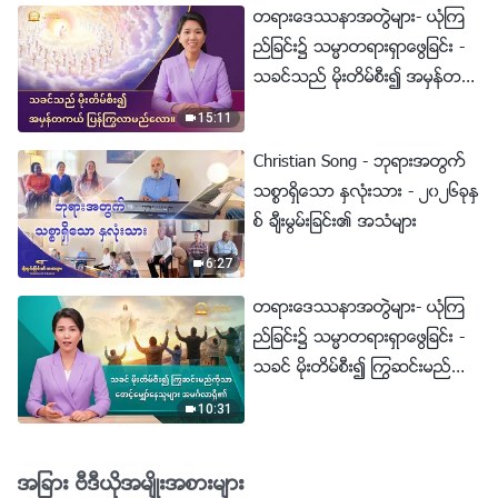
တရားေဒႆနာအတြဲမ်ား- ယုံၾက
ည္ျခင္း၌ သမၼာတရားရွာေဖြျခင္း -
သခင္သည္ မိုးတိမ္စီး၍ အမွန္တက
ယ္ ျပန္ႂကြလာမည္ေလာ။
15:11
Christian Song - ဘုရားအတြက္
သစၥာရွိေသာ ႏွလုံးသား - ၂၀၂၆ခုႏွ
စ္ ခ်ီးမြမ္းျခင္း၏ အသံမ်ား
6:27
တရားေဒႆနာအတြဲမ်ား- ယုံၾက
ည္ျခင္း၌ သမၼာတရားရွာေဖြျခင္း -
သခင္ မိုးတိမ္စီး၍ ႂကြဆင္းမည္ကို
သာ ေစာင့္ေမွ်ာ္ေနသူမ်ား အမဂၤ
10:31
လာရွိ၏
အျခား ဗီဒီယိုအမ်ိဳးအစားမ်ား