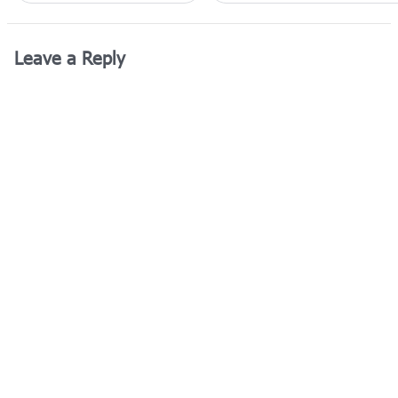
Leave a Reply