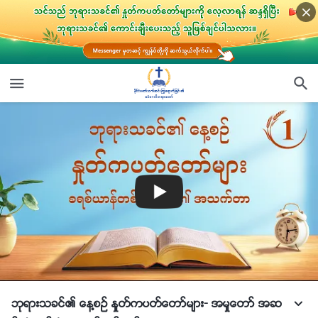
ဘုရားသခင္၏ ေန႔စဥ္ ႏႈတ္ကပတ္ေတာ္မ်ား- အမႈေတာ္ အဆ