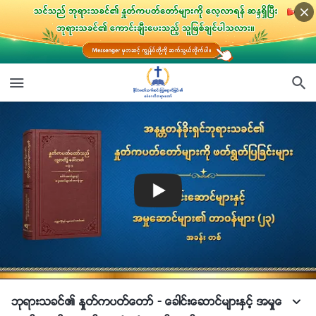
ဘုရားသခင္၏ ႏႈတ္ကပတ္ေတာ္ - ေခါင္းေဆာင္မ်ားႏွင့္ အမႈေ