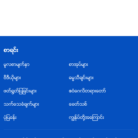
စာရင္း
မူလစာမ်က္ႏွာ
စာအုပ္မ်ား
ဗီဒီယိုမ်ား
ဓမၼသီခ်င္းမ်ား
ဖတ္႐ြတ္ျပျခင္းမ်ား
ဧဝံေဂလိတရားေတာ္
သက္ေသခံခ်က္မ်ား
ေခတ္သစ္
ပုံျပခန္း
ကြၽန္ုပ္တို႔အေၾကာင္း